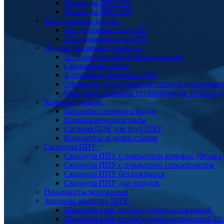
Переходы ППУ ПЭ
Переходы ППУ ОЦ
Неподвижные опоры
Неподвижная опора ПЭ
Неподвижная опора ОЦ
Другие фасонные элементы
Заглушка изоляции металлическая
Скользящие опоры
Z-образные элементы ППУ
Элементы трубопроводов теплогидроизолиро
Концевые элементы трубопроводов теплогид
Комплектующие
Манжеты стенового ввода
Компенсирующие маты
Система ОДК для труб ППУ
Комплекты заделки стыков
Скорлупа ППУ
Скорлупа ППУ с покрытием армофол (фольга
Скорлупа ППУ с покрытием стеклопластик
Скорлупа ППУ без покрытия
Скорлупа ППУ для отводов
Пенопакеты монтажные
Запорная арматура ППУ
Шаровый кран теплогидроизолированный
Шаровый кран теплогидроизолированный О