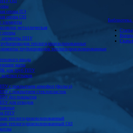
 ППУ ОЦ
поры
ая опора ПЭ
ая опора ОЦ
Библиотек
е элементы
золяции металлическая
Стать
е опоры
Вопро
е элементы ППУ
Скача
трубопроводов теплогидроизолированные
элементы трубопроводов теплогидроизолированные
тенового ввода
ующие маты
ДК для труб ППУ
заделки стыков
ППУ с покрытием армофол (фольга)
ППУ с покрытием стеклопластик
ППУ без покрытия
ППУ для отводов
тажные
ура ППУ
ран теплогидроизолированный
ран теплогидроизолированный ОЦ
котлы