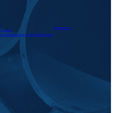
а
и
Контакты
с ответ
ть техническую документацию