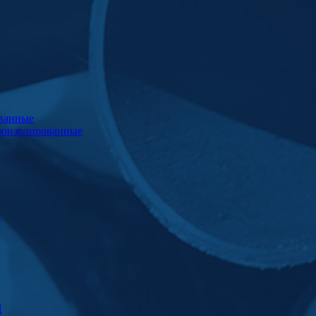
ванные
роизолированные
)
Ц