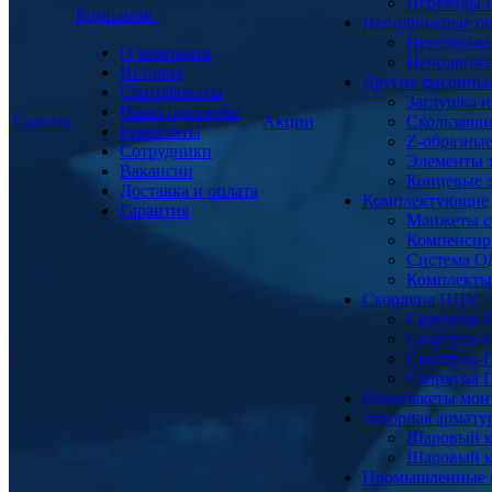
Переходы
Компания
Неподвижные о
Неподвижн
О компании
Неподвижн
История
Другие фасонны
Сертификаты
Заглушка и
Наши партнеры
Главная
Акции
Скользящи
Реквизиты
Z-образны
Сотрудники
Элементы 
Вакансии
Концевые 
Доставка и оплата
Комплектующие
Гарантия
Манжеты с
Компенсир
Система О
Комплекты 
Скорлупа ППУ
Скорлупа 
Скорлупа 
Скорлупа 
Скорлупа 
Пенопакеты мон
Запорная армат
Шаровый к
Шаровый к
Промышленные 