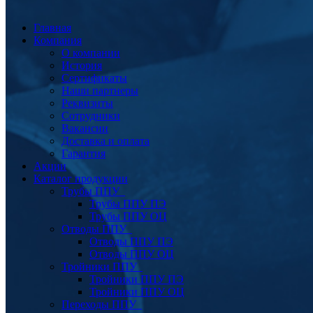
Главная
Компания
О компании
История
Сертификаты
Наши партнеры
Реквизиты
Сотрудники
Вакансии
Доставка и оплата
Гарантия
Акции
Каталог продукции
Трубы ППУ
Трубы ППУ ПЭ
Трубы ППУ ОЦ
Отводы ППУ
Отводы ППУ ПЭ
Отводы ППУ ОЦ
Тройники ППУ
Тройники ППУ ПЭ
Тройники ППУ ОЦ
Переходы ППУ