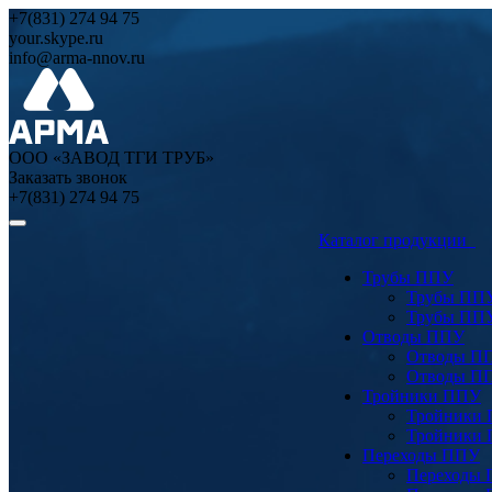
+7(831) 274 94 75
your.skype.ru
info@arma-nnov.ru
ООО «ЗАВОД ТГИ ТРУБ»
Заказать звонок
+7(831) 274 94 75
Каталог продукции
Трубы ППУ
Трубы ПП
Трубы ПП
Отводы ППУ
Отводы П
Отводы П
Тройники ППУ
Тройники
Тройники
Переходы ППУ
Переходы