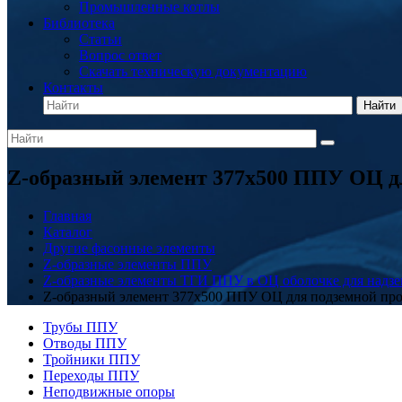
Промышленные котлы
Библиотека
Статьи
Вопрос ответ
Скачать техническую документацию
Контакты
Найти
Z-образный элемент 377x500 ППУ ОЦ д
Главная
Каталог
Другие фасонные элементы
Z-образные элементы ППУ
Z-образные элементы ТГИ ППУ в ОЦ оболочке для надзе
Z-образный элемент 377x500 ППУ ОЦ для подземной пр
Трубы ППУ
Отводы ППУ
Тройники ППУ
Переходы ППУ
Неподвижные опоры