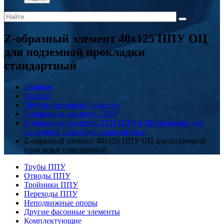
Z-образный элемент 40x125 ППУ ОЦ
для подземной прокладки
стандартный
Главная
Каталог
Другие фасонные элементы
Z-образные элементы ППУ
Z-образные элементы ТГИ ППУ в ОЦ оболочке для
надземной прокладки стандартные
Z-образный элемент 40x125 ППУ ОЦ для подземной
прокладки стандартный
Трубы ППУ
Отводы ППУ
Тройники ППУ
Переходы ППУ
Неподвижные опоры
Другие фасонные элементы
Комплектующие