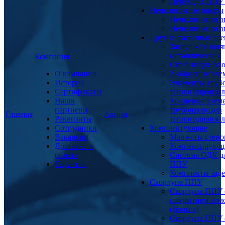
Переходы ППУ
Неподвижные опоры
Неподвижная о
Неподвижная о
Другие фасонные эл
Заглушка изоля
металлическая
Компания
Скользящие оп
О компании
Z-образные эл
История
Элементы труб
Сертификаты
теплогидроизо
Наши
Концевые элем
партнеры
трубопроводов
Главная
Акции
Реквизиты
теплогидроизо
Сотрудники
Комплектующие
Вакансии
Манжеты стено
Доставка и
Компенсирующ
оплата
Система ОДК дл
Гарантия
ППУ
Комплекты заде
Скорлупа ППУ
Скорлупа ППУ 
покрытием арм
(фольга)
Скорлупа ППУ 