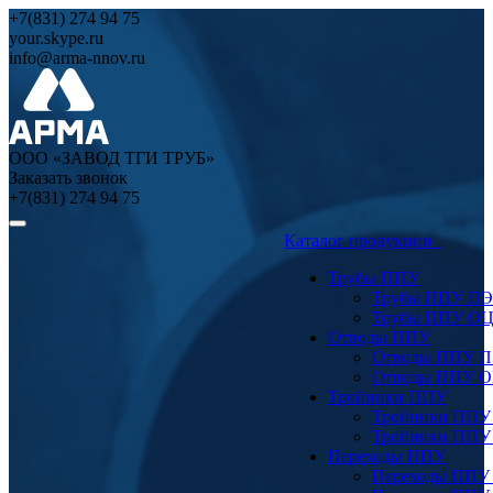
+7(831) 274 94 75
your.skype.ru
info@arma-nnov.ru
ООО «ЗАВОД ТГИ ТРУБ»
Заказать звонок
+7(831) 274 94 75
Каталог продукции
Трубы ППУ
Трубы ППУ ПЭ
Трубы ППУ О
Отводы ППУ
Отводы ППУ 
Отводы ППУ 
Тройники ППУ
Тройники ППУ
Тройники ППУ
Переходы ППУ
Переходы ППУ