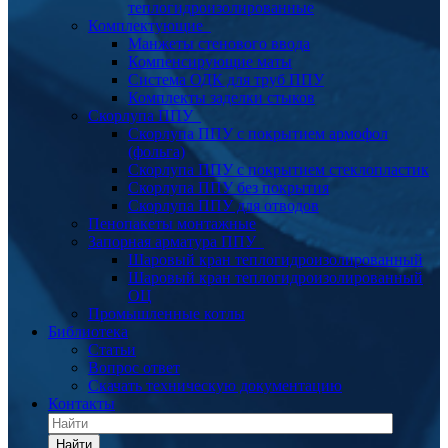
теплогидроизолированные
Комплектующие
Манжеты стенового ввода
Компенсирующие маты
Система ОДК для труб ППУ
Комплекты заделки стыков
Скорлупа ППУ
Скорлупа ППУ с покрытием армофол
(фольга)
Скорлупа ППУ с покрытием стеклопластик
Скорлупа ППУ без покрытия
Скорлупа ППУ для отводов
Пенопакеты монтажные
Запорная арматура ППУ
Шаровый кран теплогидроизолированный
Шаровый кран теплогидроизолированный
ОЦ
Промышленные котлы
Библиотека
Статьи
Вопрос ответ
Скачать техническую документацию
Контакты
Найти