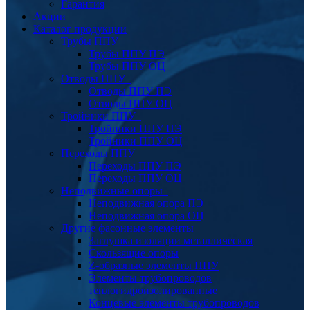
Гарантия
Акции
Каталог продукции
Трубы ППУ
Трубы ППУ ПЭ
Трубы ППУ ОЦ
Отводы ППУ
Отводы ППУ ПЭ
Отводы ППУ ОЦ
Тройники ППУ
Тройники ППУ ПЭ
Тройники ППУ ОЦ
Переходы ППУ
Переходы ППУ ПЭ
Переходы ППУ ОЦ
Неподвижные опоры
Неподвижная опора ПЭ
Неподвижная опора ОЦ
Другие фасонные элементы
Заглушка изоляции металлическая
Скользящие опоры
Z-образные элементы ППУ
Элементы трубопроводов
теплогидроизолированные
Концевые элементы трубопроводов