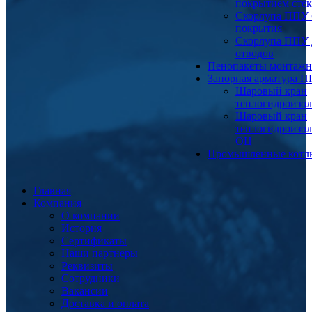
покрытием сте
Скорлупа ППУ 
покрытия
Скорлупа ППУ 
отводов
Пенопакеты монтаж
Запорная арматура 
Шаровый кран
теплогидроизо
Шаровый кран
теплогидроизо
ОЦ
Промышленные котл
Главная
Компания
О компании
История
Сертификаты
Наши партнеры
Реквизиты
Сотрудники
Вакансии
Доставка и оплата