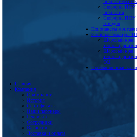
покрытием сте
Скорлупа ППУ 
покрытия
Скорлупа ППУ 
отводов
Пенопакеты монтаж
Запорная арматура 
Шаровый кран
теплогидроизо
Шаровый кран
теплогидроизо
ОЦ
Промышленные котл
Главная
Компания
О компании
История
Сертификаты
Наши партнеры
Реквизиты
Сотрудники
Вакансии
Доставка и оплата