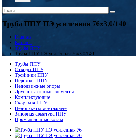
Труба ППУ ПЭ усиленная 76х3,0/140
Главная
Каталог
Трубы ППУ
Труба ППУ ПЭ усиленная 76х3,0/140
Трубы ППУ
Отводы ППУ
Тройники ППУ
Переходы ППУ
Неподвижные опоры
Другие фасонные элементы
Комплектующие
Скорлупа ППУ
Пенопакеты монтажные
Запорная арматура ППУ
Промышленные котлы