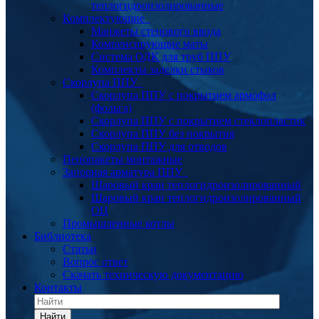
теплогидроизолированные
Комплектующие
Манжеты стенового ввода
Компенсирующие маты
Система ОДК для труб ППУ
Комплекты заделки стыков
Скорлупа ППУ
Скорлупа ППУ с покрытием армофол
(фольга)
Скорлупа ППУ с покрытием стеклопластик
Скорлупа ППУ без покрытия
Скорлупа ППУ для отводов
Пенопакеты монтажные
Запорная арматура ППУ
Шаровый кран теплогидроизолированный
Шаровый кран теплогидроизолированный
ОЦ
Промышленные котлы
Библиотека
Статьи
Вопрос ответ
Скачать техническую документацию
Контакты
Найти