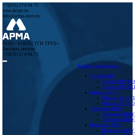
+7(831) 274 94 75
your.skype.ru
info@arma-nnov.ru
ООО «ЗАВОД ТГИ ТРУБ»
Заказать звонок
+7(831) 274 94 75
Каталог продукции
Трубы ППУ
Трубы ППУ ПЭ
Трубы ППУ О
Отводы ППУ
Отводы ППУ 
Отводы ППУ 
Тройники ППУ
Тройники ППУ
Тройники ППУ
Переходы ППУ
Переходы ППУ