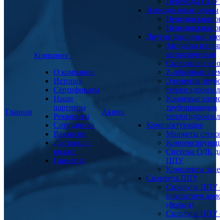
Переходы ППУ
Неподвижные опоры
Неподвижная о
Неподвижная о
Другие фасонные эл
Заглушка изоля
металлическая
Компания
Скользящие оп
О компании
Z-образные эл
История
Элементы труб
Сертификаты
теплогидроизо
Наши
Концевые элем
партнеры
трубопроводов
Главная
Акции
Реквизиты
теплогидроизо
Сотрудники
Комплектующие
Вакансии
Манжеты стено
Доставка и
Компенсирующ
оплата
Система ОДК дл
Гарантия
ППУ
Комплекты заде
Скорлупа ППУ
Скорлупа ППУ 
покрытием арм
(фольга)
Скорлупа ППУ 