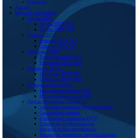
Гарантия
Акции
Каталог продукции
Трубы ППУ
Трубы ППУ ПЭ
Трубы ППУ ОЦ
Отводы ППУ
Отводы ППУ ПЭ
Отводы ППУ ОЦ
Тройники ППУ
Тройники ППУ ПЭ
Тройники ППУ ОЦ
Переходы ППУ
Переходы ППУ ПЭ
Переходы ППУ ОЦ
Неподвижные опоры
Неподвижная опора ПЭ
Неподвижная опора ОЦ
Другие фасонные элементы
Заглушка изоляции металлическая
Скользящие опоры
Z-образные элементы ППУ
Элементы трубопроводов
теплогидроизолированные
Концевые элементы трубопроводов