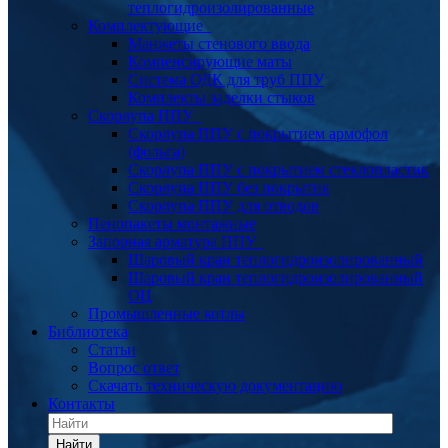
теплогидроизолированные
Комплектующие
Манжеты стенового ввода
Компенсирующие маты
Система ОДК для труб ППУ
Комплекты заделки стыков
Скорлупа ППУ
Скорлупа ППУ с покрытием армофол
(фольга)
Скорлупа ППУ с покрытием стеклопластик
Скорлупа ППУ без покрытия
Скорлупа ППУ для отводов
Пенопакеты монтажные
Запорная арматура ППУ
Шаровый кран теплогидроизолированный
Шаровый кран теплогидроизолированный
ОЦ
Промышленные котлы
Библиотека
Статьи
Вопрос ответ
Скачать техническую документацию
Контакты
Найти