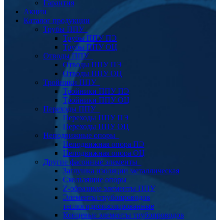
Гарантия
Акции
Каталог продукции
Трубы ППУ
Трубы ППУ ПЭ
Трубы ППУ ОЦ
Отводы ППУ
Отводы ППУ ПЭ
Отводы ППУ ОЦ
Тройники ППУ
Тройники ППУ ПЭ
Тройники ППУ ОЦ
Переходы ППУ
Переходы ППУ ПЭ
Переходы ППУ ОЦ
Неподвижные опоры
Неподвижная опора ПЭ
Неподвижная опора ОЦ
Другие фасонные элементы
Заглушка изоляции металлическая
Скользящие опоры
Z-образные элементы ППУ
Элементы трубопроводов
теплогидроизолированные
Концевые элементы трубопроводов