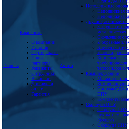
Переходы ППУ
Неподвижные опоры
Неподвижная о
Неподвижная о
Другие фасонные эл
Заглушка изоля
металлическая
Компания
Скользящие оп
О компании
Z-образные эл
История
Элементы труб
Сертификаты
теплогидроизо
Наши
Концевые элем
партнеры
трубопроводов
Главная
Акции
Реквизиты
теплогидроизо
Сотрудники
Комплектующие
Вакансии
Манжеты стено
Доставка и
Компенсирующ
оплата
Система ОДК дл
Гарантия
ППУ
Комплекты заде
Скорлупа ППУ
Скорлупа ППУ 
покрытием арм
(фольга)
Скорлупа ППУ 