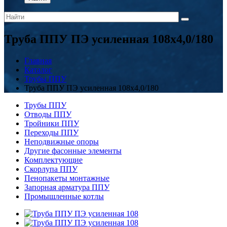
Труба ППУ ПЭ усиленная 108х4,0/180
Главная
Каталог
Трубы ППУ
Труба ППУ ПЭ усиленная 108х4,0/180
Трубы ППУ
Отводы ППУ
Тройники ППУ
Переходы ППУ
Неподвижные опоры
Другие фасонные элементы
Комплектующие
Скорлупа ППУ
Пенопакеты монтажные
Запорная арматура ППУ
Промышленные котлы