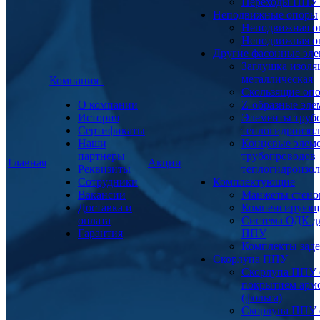
Переходы ППУ
Неподвижные опоры
Неподвижная о
Неподвижная о
Другие фасонные эл
Заглушка изоля
металлическая
Компания
Скользящие оп
О компании
Z-образные эл
История
Элементы труб
Сертификаты
теплогидроизо
Наши
Концевые элем
партнеры
трубопроводов
Главная
Акции
Реквизиты
теплогидроизо
Сотрудники
Комплектующие
Вакансии
Манжеты стено
Доставка и
Компенсирующ
оплата
Система ОДК дл
Гарантия
ППУ
Комплекты заде
Скорлупа ППУ
Скорлупа ППУ 
покрытием арм
(фольга)
Скорлупа ППУ 