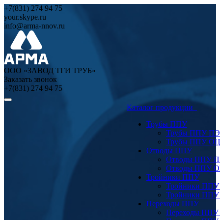
+7(831) 274 94 75
your.skype.ru
info@arma-nnov.ru
ООО «ЗАВОД ТГИ ТРУБ»
Заказать звонок
+7(831) 274 94 75
Каталог продукции
Трубы ППУ
Трубы ППУ ПЭ
Трубы ППУ О
Отводы ППУ
Отводы ППУ 
Отводы ППУ 
Тройники ППУ
Тройники ППУ
Тройники ППУ
Переходы ППУ
Переходы ППУ