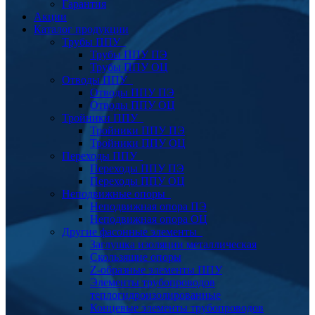
Гарантия
Акции
Каталог продукции
Трубы ППУ
Трубы ППУ ПЭ
Трубы ППУ ОЦ
Отводы ППУ
Отводы ППУ ПЭ
Отводы ППУ ОЦ
Тройники ППУ
Тройники ППУ ПЭ
Тройники ППУ ОЦ
Переходы ППУ
Переходы ППУ ПЭ
Переходы ППУ ОЦ
Неподвижные опоры
Неподвижная опора ПЭ
Неподвижная опора ОЦ
Другие фасонные элементы
Заглушка изоляции металлическая
Скользящие опоры
Z-образные элементы ППУ
Элементы трубопроводов
теплогидроизолированные
Концевые элементы трубопроводов