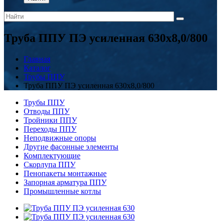
Труба ППУ ПЭ усиленная 630х8,0/800
Главная
Каталог
Трубы ППУ
Труба ППУ ПЭ усиленная 630х8,0/800
Трубы ППУ
Отводы ППУ
Тройники ППУ
Переходы ППУ
Неподвижные опоры
Другие фасонные элементы
Комплектующие
Скорлупа ППУ
Пенопакеты монтажные
Запорная арматура ППУ
Промышленные котлы