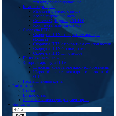
теплогидроизолированные
Комплектующие
Манжеты стенового ввода
Компенсирующие маты
Система ОДК для труб ППУ
Комплекты заделки стыков
Скорлупа ППУ
Скорлупа ППУ с покрытием армофол
(фольга)
Скорлупа ППУ с покрытием стеклопластик
Скорлупа ППУ без покрытия
Скорлупа ППУ для отводов
Пенопакеты монтажные
Запорная арматура ППУ
Шаровый кран теплогидроизолированный
Шаровый кран теплогидроизолированный
ОЦ
Промышленные котлы
Библиотека
Статьи
Вопрос ответ
Скачать техническую документацию
Контакты
Найти