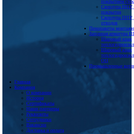
покрытием сте
Скорлупа ППУ 
покрытия
Скорлупа ППУ 
отводов
Пенопакеты монтаж
Запорная арматура 
Шаровый кран
теплогидроизо
Шаровый кран
теплогидроизо
ОЦ
Промышленные котл
Главная
Компания
О компании
История
Сертификаты
Наши партнеры
Реквизиты
Сотрудники
Вакансии
Доставка и оплата