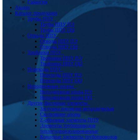
Гарантия
Акции
Каталог продукции
Трубы ППУ
Трубы ППУ ПЭ
Трубы ППУ ОЦ
Отводы ППУ
Отводы ППУ ПЭ
Отводы ППУ ОЦ
Тройники ППУ
Тройники ППУ ПЭ
Тройники ППУ ОЦ
Переходы ППУ
Переходы ППУ ПЭ
Переходы ППУ ОЦ
Неподвижные опоры
Неподвижная опора ПЭ
Неподвижная опора ОЦ
Другие фасонные элементы
Заглушка изоляции металлическая
Скользящие опоры
Z-образные элементы ППУ
Элементы трубопроводов
теплогидроизолированные
Концевые элементы трубопроводов