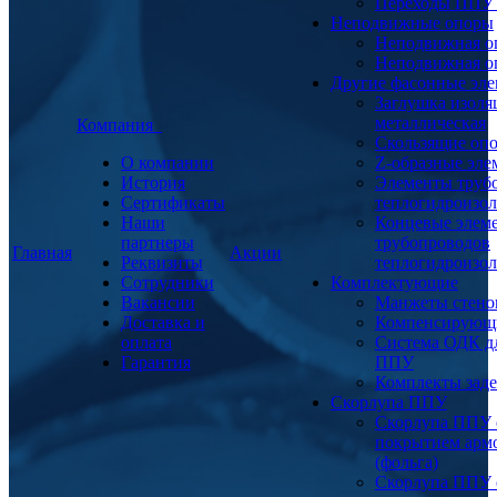
Переходы ППУ
Неподвижные опоры
Неподвижная о
Неподвижная о
Другие фасонные эл
Заглушка изоля
металлическая
Компания
Скользящие оп
О компании
Z-образные эл
История
Элементы труб
Сертификаты
теплогидроизо
Наши
Концевые элем
партнеры
трубопроводов
Главная
Акции
Реквизиты
теплогидроизо
Сотрудники
Комплектующие
Вакансии
Манжеты стено
Доставка и
Компенсирующ
оплата
Система ОДК дл
Гарантия
ППУ
Комплекты заде
Скорлупа ППУ
Скорлупа ППУ 
покрытием арм
(фольга)
Скорлупа ППУ 