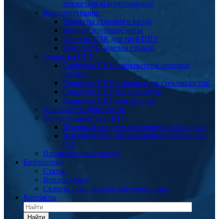
теплогидроизолированные
Комплектующие
Манжеты стенового ввода
Компенсирующие маты
Система ОДК для труб ППУ
Комплекты заделки стыков
Скорлупа ППУ
Скорлупа ППУ с покрытием армофол
(фольга)
Скорлупа ППУ с покрытием стеклопластик
Скорлупа ППУ без покрытия
Скорлупа ППУ для отводов
Пенопакеты монтажные
Запорная арматура ППУ
Шаровый кран теплогидроизолированный
Шаровый кран теплогидроизолированный
ОЦ
Промышленные котлы
Библиотека
Статьи
Вопрос ответ
Скачать техническую документацию
Контакты
Найти