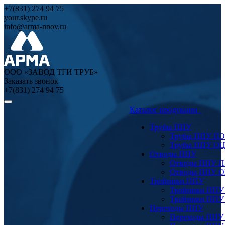
+7(831) 274 94 75
your.skype.ru
info@arma-nnov.ru
ООО «ЗАВОД ТГИ ТРУБ»
Заказать звонок
+7(831) 274 94 75
Каталог продукции
Трубы ППУ
Трубы ППУ ПЭ
Трубы ППУ О
Отводы ППУ
Отводы ППУ 
Отводы ППУ 
Тройники ППУ
Тройники ППУ
Тройники ППУ
Переходы ППУ
Переходы ППУ