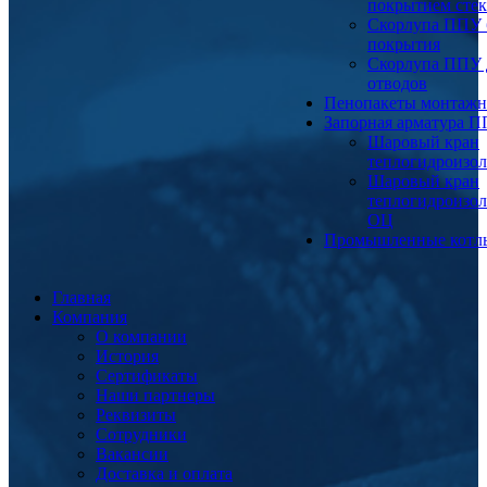
покрытием сте
Скорлупа ППУ 
покрытия
Скорлупа ППУ 
отводов
Пенопакеты монтаж
Запорная арматура 
Шаровый кран
теплогидроизо
Шаровый кран
теплогидроизо
ОЦ
Промышленные котл
Главная
Компания
О компании
История
Сертификаты
Наши партнеры
Реквизиты
Сотрудники
Вакансии
Доставка и оплата