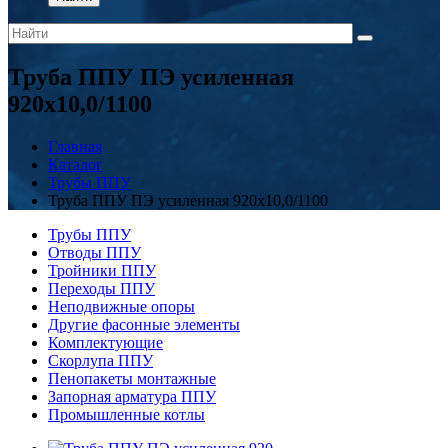
Труба ППУ ПЭ усиленная
920х10,0/1100
Главная
Каталог
Трубы ППУ
Труба ППУ ПЭ усиленная 920х10,0/1100
Трубы ППУ
Отводы ППУ
Тройники ППУ
Переходы ППУ
Неподвижные опоры
Другие фасонные элементы
Комплектующие
Скорлупа ППУ
Пенопакеты монтажные
Запорная арматура ППУ
Промышленные котлы