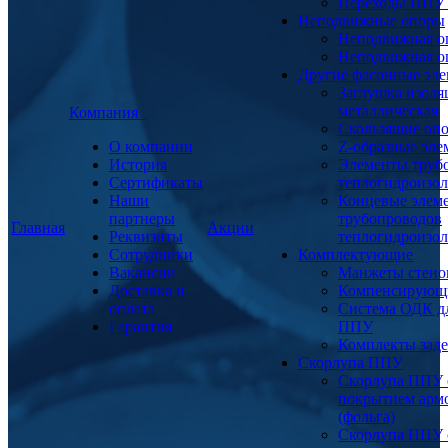
Переходы ППУ
Неподвижные опоры
Неподвижная о
Неподвижная о
Другие фасонные эл
Заглушка изоля
металлическая
Компания
Скользящие оп
О компании
Z-образные эл
История
Элементы труб
Сертификаты
теплогидроизо
Наши
Концевые элем
партнеры
трубопроводов
Главная
Акции
Реквизиты
теплогидроизо
Сотрудники
Комплектующие
Вакансии
Манжеты стено
Доставка и
Компенсирующ
оплата
Система ОДК дл
Гарантия
ППУ
Комплекты заде
Скорлупа ППУ
Скорлупа ППУ 
покрытием арм
(фольга)
Скорлупа ППУ 