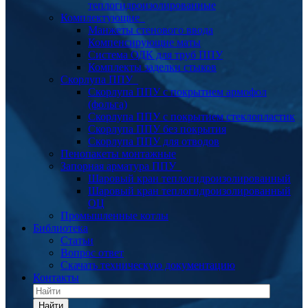
теплогидроизолированные
Комплектующие
Манжеты стенового ввода
Компенсирующие маты
Система ОДК для труб ППУ
Комплекты заделки стыков
Скорлупа ППУ
Скорлупа ППУ с покрытием армофол
(фольга)
Скорлупа ППУ с покрытием стеклопластик
Скорлупа ППУ без покрытия
Скорлупа ППУ для отводов
Пенопакеты монтажные
Запорная арматура ППУ
Шаровый кран теплогидроизолированный
Шаровый кран теплогидроизолированный
ОЦ
Промышленные котлы
Библиотека
Статьи
Вопрос ответ
Скачать техническую документацию
Контакты
Найти