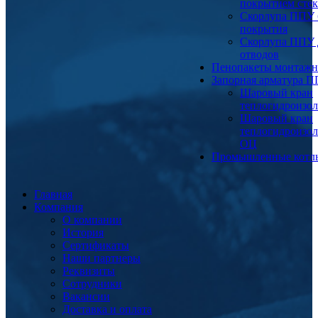
покрытием сте
Скорлупа ППУ 
покрытия
Скорлупа ППУ 
отводов
Пенопакеты монтаж
Запорная арматура 
Шаровый кран
теплогидроизо
Шаровый кран
теплогидроизо
ОЦ
Промышленные котл
Главная
Компания
О компании
История
Сертификаты
Наши партнеры
Реквизиты
Сотрудники
Вакансии
Доставка и оплата