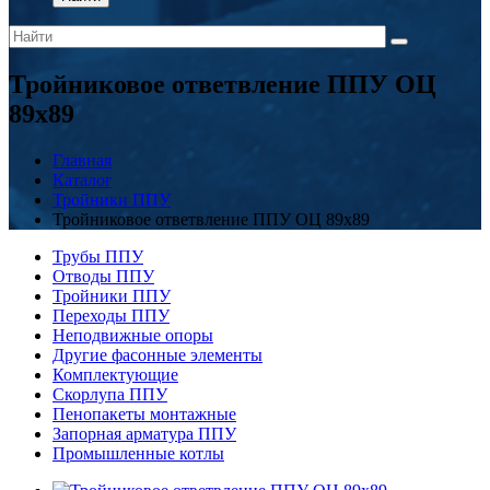
Тройниковое ответвление ППУ ОЦ
89x89
Главная
Каталог
Тройники ППУ
Тройниковое ответвление ППУ ОЦ 89x89
Трубы ППУ
Отводы ППУ
Тройники ППУ
Переходы ППУ
Неподвижные опоры
Другие фасонные элементы
Комплектующие
Скорлупа ППУ
Пенопакеты монтажные
Запорная арматура ППУ
Промышленные котлы