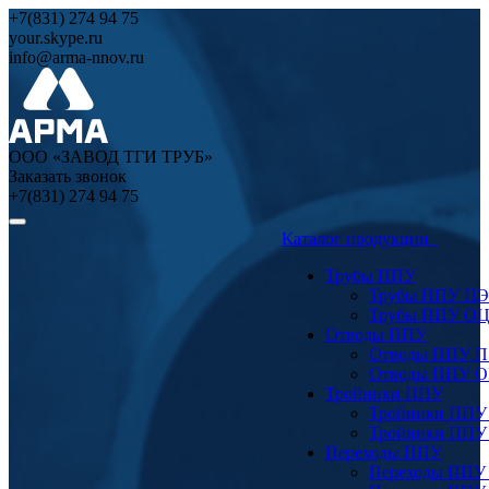
+7(831) 274 94 75
your.skype.ru
info@arma-nnov.ru
ООО «ЗАВОД ТГИ ТРУБ»
Заказать звонок
+7(831) 274 94 75
Каталог продукции
Трубы ППУ
Трубы ППУ ПЭ
Трубы ППУ О
Отводы ППУ
Отводы ППУ 
Отводы ППУ 
Тройники ППУ
Тройники ППУ
Тройники ППУ
Переходы ППУ
Переходы ППУ