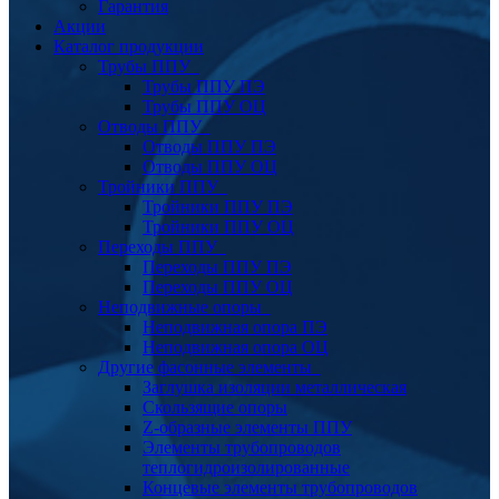
Гарантия
Акции
Каталог продукции
Трубы ППУ
Трубы ППУ ПЭ
Трубы ППУ ОЦ
Отводы ППУ
Отводы ППУ ПЭ
Отводы ППУ ОЦ
Тройники ППУ
Тройники ППУ ПЭ
Тройники ППУ ОЦ
Переходы ППУ
Переходы ППУ ПЭ
Переходы ППУ ОЦ
Неподвижные опоры
Неподвижная опора ПЭ
Неподвижная опора ОЦ
Другие фасонные элементы
Заглушка изоляции металлическая
Скользящие опоры
Z-образные элементы ППУ
Элементы трубопроводов
теплогидроизолированные
Концевые элементы трубопроводов