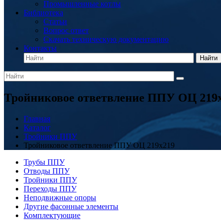
Промышленные котлы
Библиотека
Статьи
Вопрос ответ
Скачать техническую документацию
Контакты
Найти
Тройниковое ответвление ППУ ОЦ 219
Главная
Каталог
Тройники ППУ
Тройниковое ответвление ППУ ОЦ 219x219
Трубы ППУ
Отводы ППУ
Тройники ППУ
Переходы ППУ
Неподвижные опоры
Другие фасонные элементы
Комплектующие