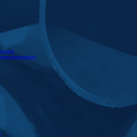
ванные
роизолированные
)
Ц