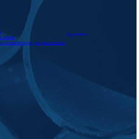
а
и
Контакты
с ответ
ть техническую документацию