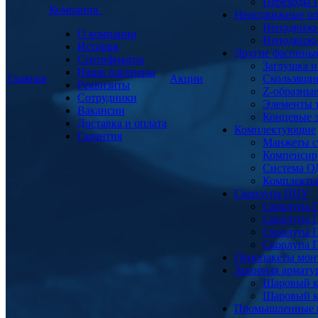
Переходы
Компания
Неподвижные о
Неподвижн
О компании
Неподвижн
История
Другие фасонны
Сертификаты
Заглушка и
Наши партнеры
Главная
Акции
Скользящи
Реквизиты
Z-образны
Сотрудники
Элементы 
Вакансии
Концевые 
Доставка и оплата
Комплектующие
Гарантия
Манжеты с
Компенсир
Система О
Комплекты 
Скорлупа ППУ
Скорлупа 
Скорлупа 
Скорлупа 
Скорлупа 
Пенопакеты мон
Запорная армат
Шаровый к
Шаровый к
Промышленные 