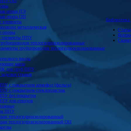
 ППУ ОЦ
поры
ая опора ПЭ
ая опора ОЦ
Библиотек
е элементы
золяции металлическая
Стать
е опоры
Вопро
е элементы ППУ
Скача
трубопроводов теплогидроизолированные
элементы трубопроводов теплогидроизолированные
тенового ввода
ующие маты
ДК для труб ППУ
заделки стыков
ППУ с покрытием армофол (фольга)
ППУ с покрытием стеклопластик
ППУ без покрытия
ППУ для отводов
тажные
ура ППУ
ран теплогидроизолированный
ран теплогидроизолированный ОЦ
котлы