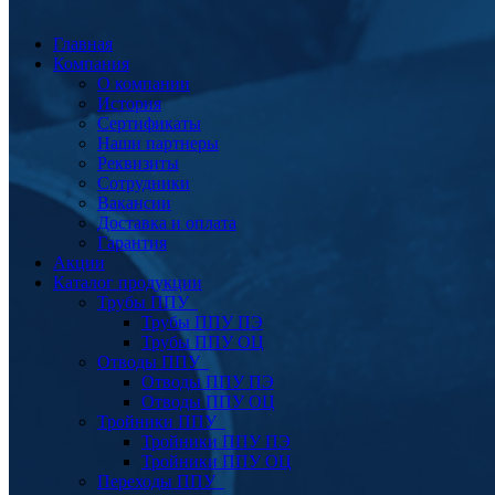
Главная
Компания
О компании
История
Сертификаты
Наши партнеры
Реквизиты
Сотрудники
Вакансии
Доставка и оплата
Гарантия
Акции
Каталог продукции
Трубы ППУ
Трубы ППУ ПЭ
Трубы ППУ ОЦ
Отводы ППУ
Отводы ППУ ПЭ
Отводы ППУ ОЦ
Тройники ППУ
Тройники ППУ ПЭ
Тройники ППУ ОЦ
Переходы ППУ