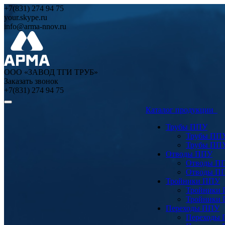
+7(831) 274 94 75
your.skype.ru
info@arma-nnov.ru
ООО «ЗАВОД ТГИ ТРУБ»
Заказать звонок
+7(831) 274 94 75
Каталог продукции
Трубы ППУ
Трубы ПП
Трубы ПП
Отводы ППУ
Отводы П
Отводы П
Тройники ППУ
Тройники
Тройники
Переходы ППУ
Переходы