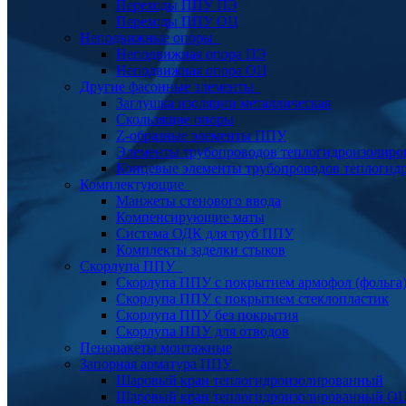
Переходы ППУ ПЭ
Переходы ППУ ОЦ
Неподвижные опоры
Неподвижная опора ПЭ
Неподвижная опора ОЦ
Другие фасонные элементы
Заглушка изоляции металлическая
Скользящие опоры
Z-образные элементы ППУ
Элементы трубопроводов теплогидроизолиро
Концевые элементы трубопроводов теплогид
Комплектующие
Манжеты стенового ввода
Компенсирующие маты
Система ОДК для труб ППУ
Комплекты заделки стыков
Скорлупа ППУ
Скорлупа ППУ с покрытием армофол (фольга
Скорлупа ППУ с покрытием стеклопластик
Скорлупа ППУ без покрытия
Скорлупа ППУ для отводов
Пенопакеты монтажные
Запорная арматура ППУ
Шаровый кран теплогидроизолированный
Шаровый кран теплогидроизолированный О