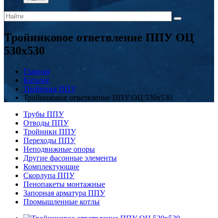
Тройниковое ответвление ППУ ОЦ
530x530
Главная
Каталог
Тройники ППУ
Тройниковое ответвление ППУ ОЦ 530x530
Трубы ППУ
Отводы ППУ
Тройники ППУ
Переходы ППУ
Неподвижные опоры
Другие фасонные элементы
Комплектующие
Скорлупа ППУ
Пенопакеты монтажные
Запорная арматура ППУ
Промышленные котлы