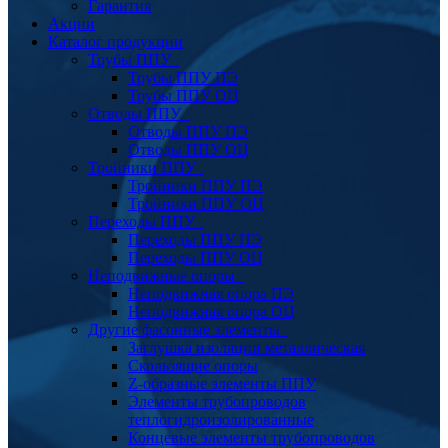
Гарантия
Акции
Каталог продукции
Трубы ППУ
Трубы ППУ ПЭ
Трубы ППУ ОЦ
Отводы ППУ
Отводы ППУ ПЭ
Отводы ППУ ОЦ
Тройники ППУ
Тройники ППУ ПЭ
Тройники ППУ ОЦ
Переходы ППУ
Переходы ППУ ПЭ
Переходы ППУ ОЦ
Неподвижные опоры
Неподвижная опора ПЭ
Неподвижная опора ОЦ
Другие фасонные элементы
Заглушка изоляции металлическая
Скользящие опоры
Z-образные элементы ППУ
Элементы трубопроводов
теплогидроизолированные
Концевые элементы трубопроводов