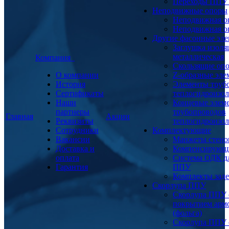
Переходы ППУ
Неподвижные опоры
Неподвижная о
Неподвижная о
Другие фасонные эл
Заглушка изоля
металлическая
Компания
Скользящие оп
О компании
Z-образные эл
История
Элементы труб
Сертификаты
теплогидроизо
Наши
Концевые элем
партнеры
трубопроводов
Главная
Акции
Реквизиты
теплогидроизо
Сотрудники
Комплектующие
Вакансии
Манжеты стено
Доставка и
Компенсирующ
оплата
Система ОДК дл
Гарантия
ППУ
Комплекты заде
Скорлупа ППУ
Скорлупа ППУ 
покрытием арм
(фольга)
Скорлупа ППУ 