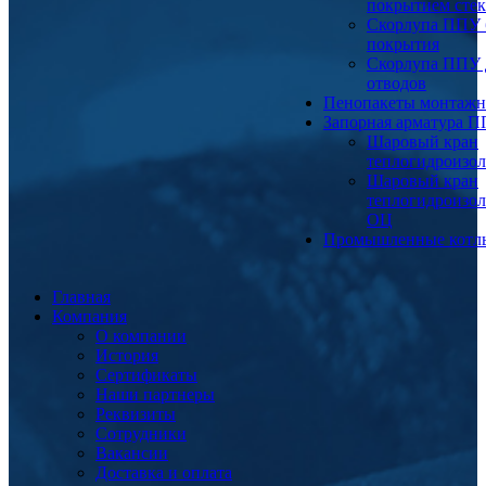
покрытием сте
Скорлупа ППУ 
покрытия
Скорлупа ППУ 
отводов
Пенопакеты монтаж
Запорная арматура 
Шаровый кран
теплогидроизо
Шаровый кран
теплогидроизо
ОЦ
Промышленные котл
Главная
Компания
О компании
История
Сертификаты
Наши партнеры
Реквизиты
Сотрудники
Вакансии
Доставка и оплата