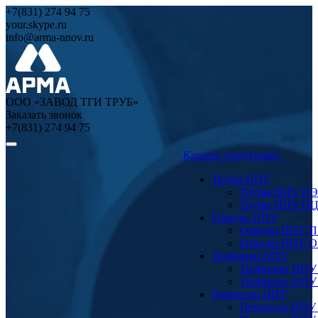
+7(831) 274 94 75
your.skype.ru
info@arma-nnov.ru
ООО «ЗАВОД ТГИ ТРУБ»
Заказать звонок
+7(831) 274 94 75
Каталог продукции
Трубы ППУ
Трубы ППУ ПЭ
Трубы ППУ О
Отводы ППУ
Отводы ППУ 
Отводы ППУ 
Тройники ППУ
Тройники ППУ
Тройники ППУ
Переходы ППУ
Переходы ППУ