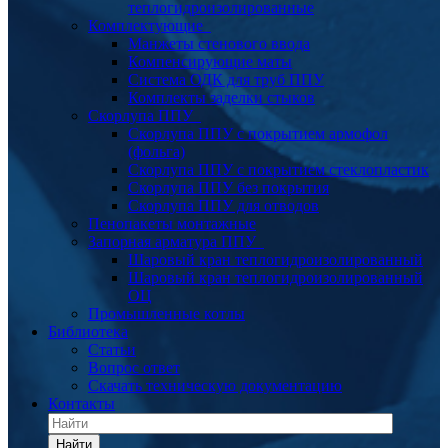
теплогидроизолированные
Комплектующие
Манжеты стенового ввода
Компенсирующие маты
Система ОДК для труб ППУ
Комплекты заделки стыков
Скорлупа ППУ
Скорлупа ППУ с покрытием армофол
(фольга)
Скорлупа ППУ с покрытием стеклопластик
Скорлупа ППУ без покрытия
Скорлупа ППУ для отводов
Пенопакеты монтажные
Запорная арматура ППУ
Шаровый кран теплогидроизолированный
Шаровый кран теплогидроизолированный
ОЦ
Промышленные котлы
Библиотека
Статьи
Вопрос ответ
Скачать техническую документацию
Контакты
Найти