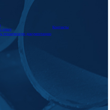
а
и
Контакты
с ответ
ть техническую документацию