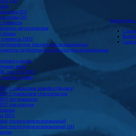
 ППУ ОЦ
поры
ая опора ПЭ
ая опора ОЦ
Библиотек
е элементы
золяции металлическая
Стать
е опоры
Вопро
е элементы ППУ
Скача
трубопроводов теплогидроизолированные
элементы трубопроводов теплогидроизолированные
тенового ввода
ующие маты
ДК для труб ППУ
заделки стыков
ППУ с покрытием армофол (фольга)
ППУ с покрытием стеклопластик
ППУ без покрытия
ППУ для отводов
тажные
ура ППУ
ран теплогидроизолированный
ран теплогидроизолированный ОЦ
котлы