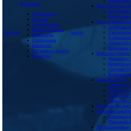
Переходы
Компания
Неподвижные о
Неподвижн
О компании
Неподвижн
История
Другие фасонны
Сертификаты
Заглушка и
Наши партнеры
Главная
Акции
Скользящи
Реквизиты
Z-образны
Сотрудники
Элементы 
Вакансии
Концевые 
Доставка и оплата
Комплектующие
Гарантия
Манжеты с
Компенсир
Система О
Комплекты 
Скорлупа ППУ
Скорлупа 
Скорлупа 
Скорлупа 
Скорлупа 
Пенопакеты мон
Запорная армат
Шаровый к
Шаровый к
Промышленные 