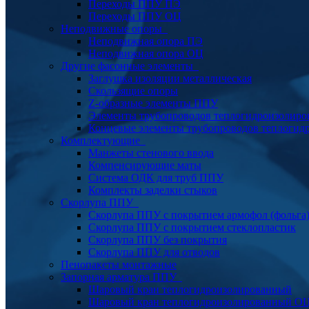
Переходы ППУ ПЭ
Переходы ППУ ОЦ
Неподвижные опоры
Неподвижная опора ПЭ
Неподвижная опора ОЦ
Другие фасонные элементы
Заглушка изоляции металлическая
Скользящие опоры
Z-образные элементы ППУ
Элементы трубопроводов теплогидроизолиро
Концевые элементы трубопроводов теплогид
Комплектующие
Манжеты стенового ввода
Компенсирующие маты
Система ОДК для труб ППУ
Комплекты заделки стыков
Скорлупа ППУ
Скорлупа ППУ с покрытием армофол (фольга
Скорлупа ППУ с покрытием стеклопластик
Скорлупа ППУ без покрытия
Скорлупа ППУ для отводов
Пенопакеты монтажные
Запорная арматура ППУ
Шаровый кран теплогидроизолированный
Шаровый кран теплогидроизолированный О