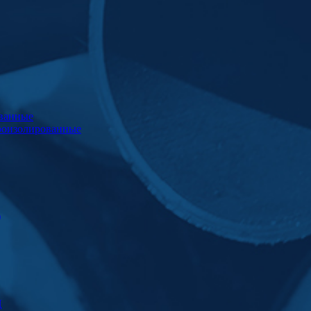
ванные
роизолированные
)
Ц