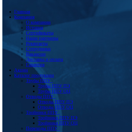
Главная
Компания
О компании
История
Сертификаты
Наши партнеры
Реквизиты
Сотрудники
Вакансии
Доставка и оплата
Гарантия
Акции
Каталог продукции
Трубы ППУ
Трубы ППУ ПЭ
Трубы ППУ ОЦ
Отводы ППУ
Отводы ППУ ПЭ
Отводы ППУ ОЦ
Тройники ППУ
Тройники ППУ ПЭ
Тройники ППУ ОЦ
Переходы ППУ