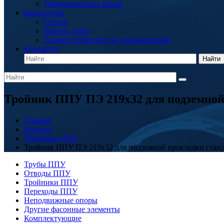
Промышленные котлы
Библиотека
Статьи
Вопрос ответ
Скачать техническую документацию
Контакты
Найти
Тройник ППУ ПЭ 219x32 для подземной
Главная
Каталог
Тройники ППУ
Тройник ППУ ПЭ 219x32 для подземной прокладки стан
Трубы ППУ
Отводы ППУ
Тройники ППУ
Переходы ППУ
Неподвижные опоры
Другие фасонные элементы
Комплектующие