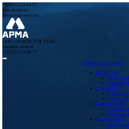
+7(831) 274 94 75
your.skype.ru
info@arma-nnov.ru
ООО «ЗАВОД ТГИ ТРУБ»
Заказать звонок
+7(831) 274 94 75
Каталог продукции
Трубы ППУ
Трубы ПП
Трубы ПП
Отводы ППУ
Отводы П
Отводы П
Тройники ППУ
Тройники
Тройники
Переходы ППУ
Переходы