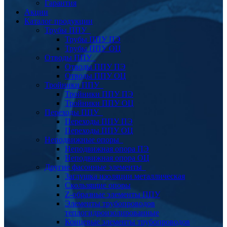
Гарантия
Акции
Каталог продукции
Трубы ППУ
Трубы ППУ ПЭ
Трубы ППУ ОЦ
Отводы ППУ
Отводы ППУ ПЭ
Отводы ППУ ОЦ
Тройники ППУ
Тройники ППУ ПЭ
Тройники ППУ ОЦ
Переходы ППУ
Переходы ППУ ПЭ
Переходы ППУ ОЦ
Неподвижные опоры
Неподвижная опора ПЭ
Неподвижная опора ОЦ
Другие фасонные элементы
Заглушка изоляции металлическая
Скользящие опоры
Z-образные элементы ППУ
Элементы трубопроводов
теплогидроизолированные
Концевые элементы трубопроводов