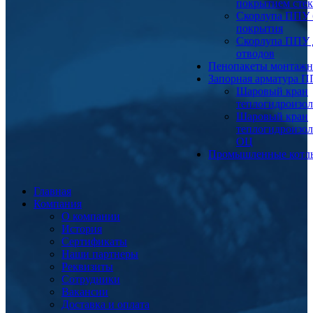
покрытием сте
Скорлупа ППУ 
покрытия
Скорлупа ППУ 
отводов
Пенопакеты монтаж
Запорная арматура 
Шаровый кран
теплогидроизо
Шаровый кран
теплогидроизо
ОЦ
Промышленные котл
Главная
Компания
О компании
История
Сертификаты
Наши партнеры
Реквизиты
Сотрудники
Вакансии
Доставка и оплата