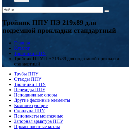
Тройник ППУ ПЭ 219x89 для
подземной прокладки стандартный
Главная
Каталог
Тройники ППУ
Тройник ППУ ПЭ 219x89 для подземной прокладки
стандартный
Трубы ППУ
Отводы ППУ
Тройники ППУ
Переходы ППУ
Неподвижные опоры
Другие фасонные элементы
Комплектующие
Скорлупа ППУ
Пенопакеты монтажные
Запорная арматура ППУ
Промышленные котлы