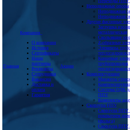
Переходы ППУ
Неподвижные опоры
Неподвижная о
Неподвижная о
Другие фасонные эл
Заглушка изоля
металлическая
Компания
Скользящие оп
О компании
Z-образные эл
История
Элементы труб
Сертификаты
теплогидроизо
Наши
Концевые элем
партнеры
трубопроводов
Главная
Акции
Реквизиты
теплогидроизо
Сотрудники
Комплектующие
Вакансии
Манжеты стено
Доставка и
Компенсирующ
оплата
Система ОДК дл
Гарантия
ППУ
Комплекты заде
Скорлупа ППУ
Скорлупа ППУ 
покрытием арм
(фольга)
Скорлупа ППУ 