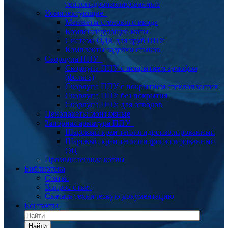
теплогидроизолированные
Комплектующие
Манжеты стенового ввода
Компенсирующие маты
Система ОДК для труб ППУ
Комплекты заделки стыков
Скорлупа ППУ
Скорлупа ППУ с покрытием армофол
(фольга)
Скорлупа ППУ с покрытием стеклопластик
Скорлупа ППУ без покрытия
Скорлупа ППУ для отводов
Пенопакеты монтажные
Запорная арматура ППУ
Шаровый кран теплогидроизолированный
Шаровый кран теплогидроизолированный
ОЦ
Промышленные котлы
Библиотека
Статьи
Вопрос ответ
Скачать техническую документацию
Контакты
Найти