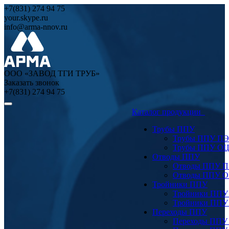
+7(831) 274 94 75
your.skype.ru
info@arma-nnov.ru
ООО «ЗАВОД ТГИ ТРУБ»
Заказать звонок
+7(831) 274 94 75
Каталог продукции
Трубы ППУ
Трубы ППУ ПЭ
Трубы ППУ О
Отводы ППУ
Отводы ППУ 
Отводы ППУ 
Тройники ППУ
Тройники ППУ
Тройники ППУ
Переходы ППУ
Переходы ППУ