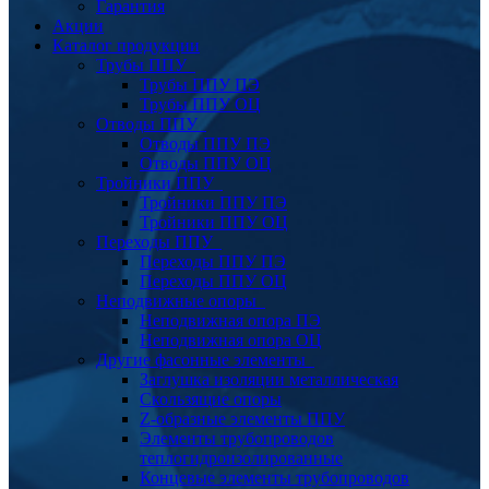
Гарантия
Акции
Каталог продукции
Трубы ППУ
Трубы ППУ ПЭ
Трубы ППУ ОЦ
Отводы ППУ
Отводы ППУ ПЭ
Отводы ППУ ОЦ
Тройники ППУ
Тройники ППУ ПЭ
Тройники ППУ ОЦ
Переходы ППУ
Переходы ППУ ПЭ
Переходы ППУ ОЦ
Неподвижные опоры
Неподвижная опора ПЭ
Неподвижная опора ОЦ
Другие фасонные элементы
Заглушка изоляции металлическая
Скользящие опоры
Z-образные элементы ППУ
Элементы трубопроводов
теплогидроизолированные
Концевые элементы трубопроводов