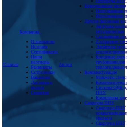
Переходы ППУ
Неподвижные опоры
Неподвижная о
Неподвижная о
Другие фасонные эл
Заглушка изоля
металлическая
Компания
Скользящие оп
О компании
Z-образные эл
История
Элементы труб
Сертификаты
теплогидроизо
Наши
Концевые элем
партнеры
трубопроводов
Главная
Акции
Реквизиты
теплогидроизо
Сотрудники
Комплектующие
Вакансии
Манжеты стено
Доставка и
Компенсирующ
оплата
Система ОДК дл
Гарантия
ППУ
Комплекты заде
Скорлупа ППУ
Скорлупа ППУ 
покрытием арм
(фольга)
Скорлупа ППУ 