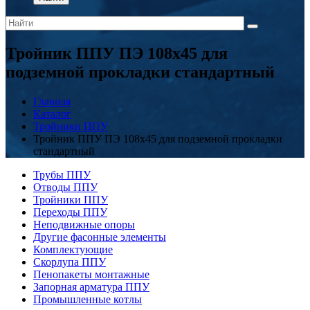
Тройник ППУ ПЭ 108x45 для
подземной прокладки стандартный
Главная
Каталог
Тройники ППУ
Тройник ППУ ПЭ 108x45 для подземной прокладки
стандартный
Трубы ППУ
Отводы ППУ
Тройники ППУ
Переходы ППУ
Неподвижные опоры
Другие фасонные элементы
Комплектующие
Скорлупа ППУ
Пенопакеты монтажные
Запорная арматура ППУ
Промышленные котлы