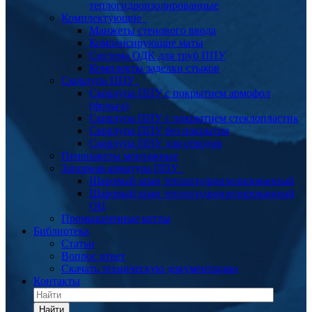
теплогидроизолированные
Комплектующие
Манжеты стенового ввода
Компенсирующие маты
Система ОДК для труб ППУ
Комплекты заделки стыков
Скорлупа ППУ
Скорлупа ППУ с покрытием армофол
(фольга)
Скорлупа ППУ с покрытием стеклопластик
Скорлупа ППУ без покрытия
Скорлупа ППУ для отводов
Пенопакеты монтажные
Запорная арматура ППУ
Шаровый кран теплогидроизолированный
Шаровый кран теплогидроизолированный
ОЦ
Промышленные котлы
Библиотека
Статьи
Вопрос ответ
Скачать техническую документацию
Контакты
Найти