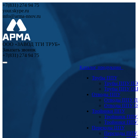
+7(831) 274 94 75
your.skype.ru
info@arma-nnov.ru
ООО «ЗАВОД ТГИ ТРУБ»
Заказать звонок
+7(831) 274 94 75
Каталог продукции
Трубы ППУ
Трубы ППУ ПЭ
Трубы ППУ О
Отводы ППУ
Отводы ППУ 
Отводы ППУ 
Тройники ППУ
Тройники ППУ
Тройники ППУ
Переходы ППУ
Переходы ППУ