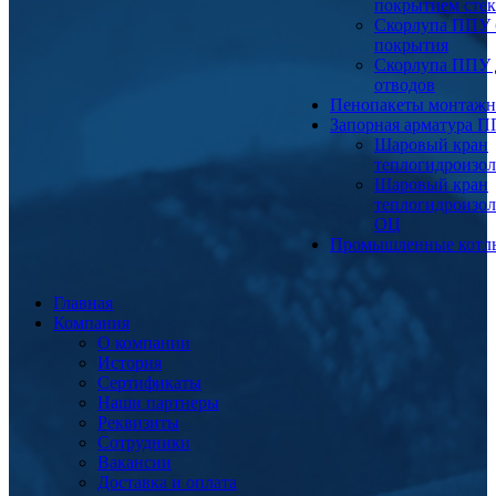
покрытием сте
Скорлупа ППУ 
покрытия
Скорлупа ППУ 
отводов
Пенопакеты монтаж
Запорная арматура 
Шаровый кран
теплогидроизо
Шаровый кран
теплогидроизо
ОЦ
Промышленные котл
Главная
Компания
О компании
История
Сертификаты
Наши партнеры
Реквизиты
Сотрудники
Вакансии
Доставка и оплата