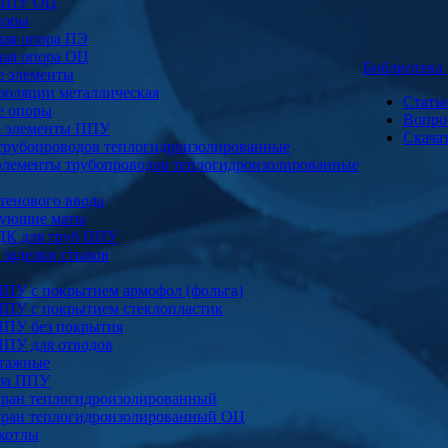
 ППУ ОЦ
поры
ая опора ПЭ
ая опора ОЦ
Библиотек
е элементы
золяции металлическая
Стать
е опоры
Вопро
е элементы ППУ
Скача
трубопроводов теплогидроизолированные
элементы трубопроводов теплогидроизолированные
тенового ввода
ующие маты
ДК для труб ППУ
заделки стыков
ППУ с покрытием армофол (фольга)
ППУ с покрытием стеклопластик
ППУ без покрытия
ППУ для отводов
тажные
ура ППУ
ран теплогидроизолированный
ран теплогидроизолированный ОЦ
котлы