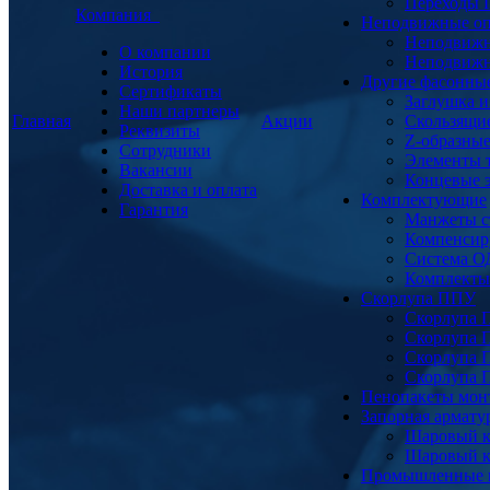
Переходы
Компания
Неподвижные о
Неподвижн
О компании
Неподвижн
История
Другие фасонны
Сертификаты
Заглушка и
Наши партнеры
Главная
Акции
Скользящи
Реквизиты
Z-образны
Сотрудники
Элементы 
Вакансии
Концевые 
Доставка и оплата
Комплектующие
Гарантия
Манжеты с
Компенсир
Система О
Комплекты 
Скорлупа ППУ
Скорлупа 
Скорлупа 
Скорлупа 
Скорлупа 
Пенопакеты мон
Запорная армат
Шаровый к
Шаровый к
Промышленные 