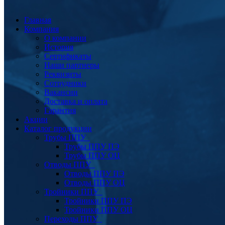
Главная
Компания
О компании
История
Сертификаты
Наши партнеры
Реквизиты
Сотрудники
Вакансии
Доставка и оплата
Гарантия
Акции
Каталог продукции
Трубы ППУ
Трубы ППУ ПЭ
Трубы ППУ ОЦ
Отводы ППУ
Отводы ППУ ПЭ
Отводы ППУ ОЦ
Тройники ППУ
Тройники ППУ ПЭ
Тройники ППУ ОЦ
Переходы ППУ