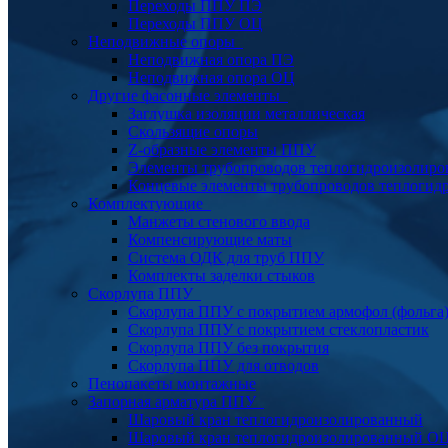
Переходы ППУ ПЭ
Переходы ППУ ОЦ
Неподвижные опоры
Неподвижная опора ПЭ
Неподвижная опора ОЦ
Другие фасонные элементы
Заглушка изоляции металлическая
Скользящие опоры
Z-образные элементы ППУ
Элементы трубопроводов теплогидроизолиро
Концевые элементы трубопроводов теплогид
Комплектующие
Манжеты стенового ввода
Компенсирующие маты
Система ОДК для труб ППУ
Комплекты заделки стыков
Скорлупа ППУ
Скорлупа ППУ с покрытием армофол (фольга
Скорлупа ППУ с покрытием стеклопластик
Скорлупа ППУ без покрытия
Скорлупа ППУ для отводов
Пенопакеты монтажные
Запорная арматура ППУ
Шаровый кран теплогидроизолированный
Шаровый кран теплогидроизолированный О