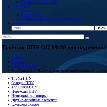
Промышленные котлы
Библиотека
Статьи
Вопрос ответ
Скачать техническую документацию
Контакты
Найти
Тройник ППУ ОЦ 89x89 для надземной
Главная
Каталог
Тройники ППУ
Тройник ППУ ОЦ 89x89 для надземной прокладки станд
Трубы ППУ
Отводы ППУ
Тройники ППУ
Переходы ППУ
Неподвижные опоры
Другие фасонные элементы
Комплектующие