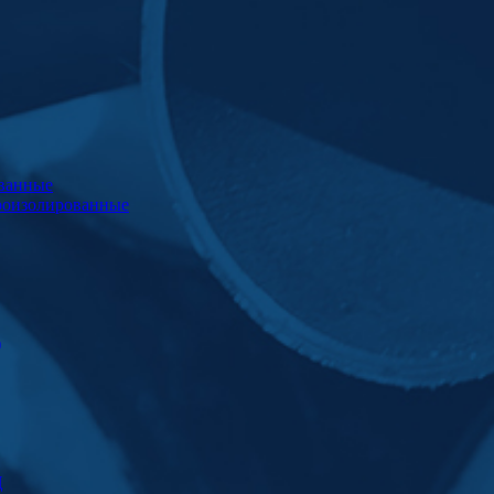
ванные
роизолированные
)
Ц