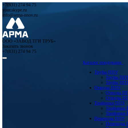
+7(831) 274 94 75
your.skype.ru
info@arma-nnov.ru
ООО «ЗАВОД ТГИ ТРУБ»
Заказать звонок
+7(831) 274 94 75
Каталог продукции
Трубы ППУ
Трубы ПП
Трубы ПП
Отводы ППУ
Отводы П
Отводы П
Тройники ППУ
Тройники
Тройники
Переходы ППУ
Переходы