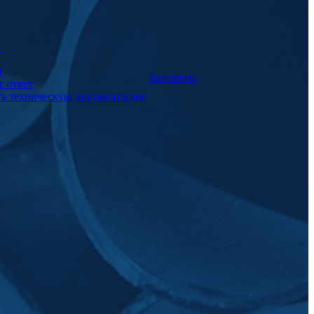
а
и
Контакты
с ответ
ть техническую документацию