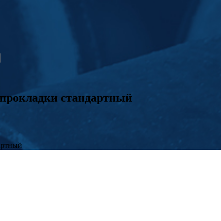
 прокладки стандартный
артный