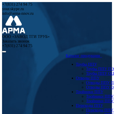
+7(831) 274 94 75
your.skype.ru
info@arma-nnov.ru
ООО «ЗАВОД ТГИ ТРУБ»
Заказать звонок
+7(831) 274 94 75
Каталог продукции
Трубы ППУ
Трубы ППУ ПЭ
Трубы ППУ О
Отводы ППУ
Отводы ППУ 
Отводы ППУ 
Тройники ППУ
Тройники ППУ
Тройники ППУ
Переходы ППУ
Переходы ППУ