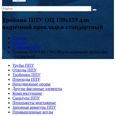
Тройник ППУ ОЦ 159x159 для
надземной прокладки стандартный
Главная
Каталог
Тройники ППУ
Тройник ППУ ОЦ 159x159 для надземной прокладки
стандартный
Трубы ППУ
Отводы ППУ
Тройники ППУ
Переходы ППУ
Неподвижные опоры
Другие фасонные элементы
Комплектующие
Скорлупа ППУ
Пенопакеты монтажные
Запорная арматура ППУ
Промышленные котлы