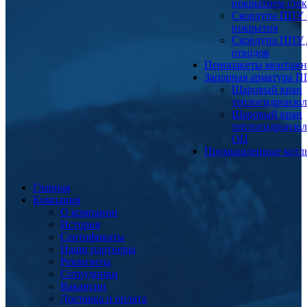
покрытием сте
Скорлупа ППУ 
покрытия
Скорлупа ППУ 
отводов
Пенопакеты монтаж
Запорная арматура 
Шаровый кран
теплогидроизо
Шаровый кран
теплогидроизо
ОЦ
Промышленные котл
Главная
Компания
О компании
История
Сертификаты
Наши партнеры
Реквизиты
Сотрудники
Вакансии
Доставка и оплата