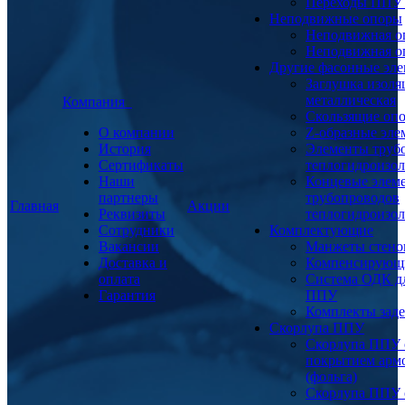
Переходы ППУ
Неподвижные опоры
Неподвижная о
Неподвижная о
Другие фасонные эл
Заглушка изоля
металлическая
Компания
Скользящие оп
О компании
Z-образные эл
История
Элементы труб
Сертификаты
теплогидроизо
Наши
Концевые элем
партнеры
трубопроводов
Главная
Акции
Реквизиты
теплогидроизо
Сотрудники
Комплектующие
Вакансии
Манжеты стено
Доставка и
Компенсирующ
оплата
Система ОДК дл
Гарантия
ППУ
Комплекты заде
Скорлупа ППУ
Скорлупа ППУ 
покрытием арм
(фольга)
Скорлупа ППУ 