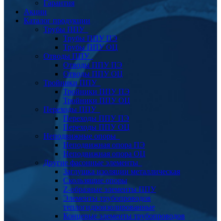
Гарантия
Акции
Каталог продукции
Трубы ППУ
Трубы ППУ ПЭ
Трубы ППУ ОЦ
Отводы ППУ
Отводы ППУ ПЭ
Отводы ППУ ОЦ
Тройники ППУ
Тройники ППУ ПЭ
Тройники ППУ ОЦ
Переходы ППУ
Переходы ППУ ПЭ
Переходы ППУ ОЦ
Неподвижные опоры
Неподвижная опора ПЭ
Неподвижная опора ОЦ
Другие фасонные элементы
Заглушка изоляции металлическая
Скользящие опоры
Z-образные элементы ППУ
Элементы трубопроводов
теплогидроизолированные
Концевые элементы трубопроводов