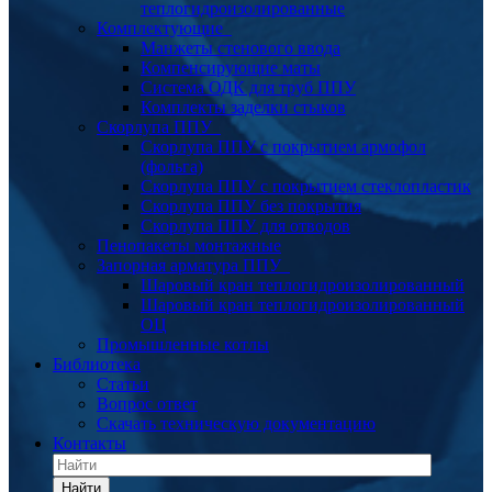
теплогидроизолированные
Комплектующие
Манжеты стенового ввода
Компенсирующие маты
Система ОДК для труб ППУ
Комплекты заделки стыков
Скорлупа ППУ
Скорлупа ППУ с покрытием армофол
(фольга)
Скорлупа ППУ с покрытием стеклопластик
Скорлупа ППУ без покрытия
Скорлупа ППУ для отводов
Пенопакеты монтажные
Запорная арматура ППУ
Шаровый кран теплогидроизолированный
Шаровый кран теплогидроизолированный
ОЦ
Промышленные котлы
Библиотека
Статьи
Вопрос ответ
Скачать техническую документацию
Контакты
Найти