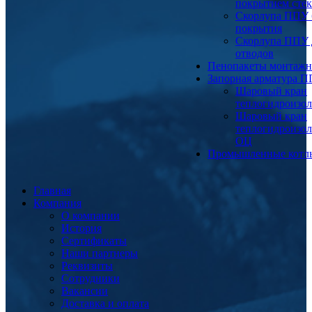
покрытием сте
Скорлупа ППУ 
покрытия
Скорлупа ППУ 
отводов
Пенопакеты монтаж
Запорная арматура 
Шаровый кран
теплогидроизо
Шаровый кран
теплогидроизо
ОЦ
Промышленные котл
Главная
Компания
О компании
История
Сертификаты
Наши партнеры
Реквизиты
Сотрудники
Вакансии
Доставка и оплата