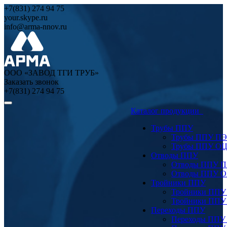
+7(831) 274 94 75
your.skype.ru
info@arma-nnov.ru
ООО «ЗАВОД ТГИ ТРУБ»
Заказать звонок
+7(831) 274 94 75
Каталог продукции
Трубы ППУ
Трубы ППУ ПЭ
Трубы ППУ О
Отводы ППУ
Отводы ППУ 
Отводы ППУ 
Тройники ППУ
Тройники ППУ
Тройники ППУ
Переходы ППУ
Переходы ППУ