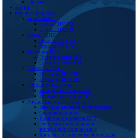
Гарантия
Акции
Каталог продукции
Трубы ППУ
Трубы ППУ ПЭ
Трубы ППУ ОЦ
Отводы ППУ
Отводы ППУ ПЭ
Отводы ППУ ОЦ
Тройники ППУ
Тройники ППУ ПЭ
Тройники ППУ ОЦ
Переходы ППУ
Переходы ППУ ПЭ
Переходы ППУ ОЦ
Неподвижные опоры
Неподвижная опора ПЭ
Неподвижная опора ОЦ
Другие фасонные элементы
Заглушка изоляции металлическая
Скользящие опоры
Z-образные элементы ППУ
Элементы трубопроводов
теплогидроизолированные
Концевые элементы трубопроводов