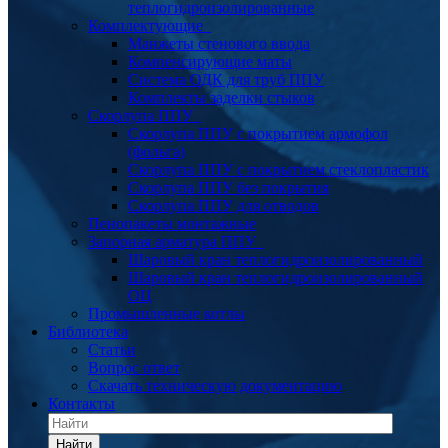
теплогидроизолированные
Комплектующие
Манжеты стенового ввода
Компенсирующие маты
Система ОДК для труб ППУ
Комплекты заделки стыков
Скорлупа ППУ
Скорлупа ППУ с покрытием армофол
(фольга)
Скорлупа ППУ с покрытием стеклопластик
Скорлупа ППУ без покрытия
Скорлупа ППУ для отводов
Пенопакеты монтажные
Запорная арматура ППУ
Шаровый кран теплогидроизолированный
Шаровый кран теплогидроизолированный
ОЦ
Промышленные котлы
Библиотека
Статьи
Вопрос ответ
Скачать техническую документацию
Контакты
Найти