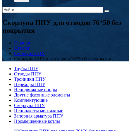
Скорлупа ППУ для отводов 76*50 без
покрытия
Главная
Каталог
Скорлупа ППУ
Скорлупа ППУ для отводов 76*50 без покрытия
Трубы ППУ
Отводы ППУ
Тройники ППУ
Переходы ППУ
Неподвижные опоры
Другие фасонные элементы
Комплектующие
Скорлупа ППУ
Пенопакеты монтажные
Запорная арматура ППУ
Промышленные котлы