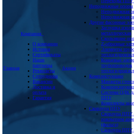
Переходы ППУ
Неподвижные опоры
Неподвижная о
Неподвижная о
Другие фасонные эл
Заглушка изоля
металлическая
Компания
Скользящие оп
О компании
Z-образные эл
История
Элементы труб
Сертификаты
теплогидроизо
Наши
Концевые элем
партнеры
трубопроводов
Главная
Акции
Реквизиты
теплогидроизо
Сотрудники
Комплектующие
Вакансии
Манжеты стено
Доставка и
Компенсирующ
оплата
Система ОДК дл
Гарантия
ППУ
Комплекты заде
Скорлупа ППУ
Скорлупа ППУ 
покрытием арм
(фольга)
Скорлупа ППУ 