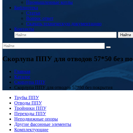
Промышленные котлы
Библиотека
Статьи
Вопрос ответ
Скачать техническую документацию
Контакты
Найти
Скорлупа ППУ для отводов 57*50 без п
Главная
Каталог
Скорлупа ППУ
Скорлупа ППУ для отводов 57*50 без покрытия
Трубы ППУ
Отводы ППУ
Тройники ППУ
Переходы ППУ
Неподвижные опоры
Другие фасонные элементы
Комплектующие