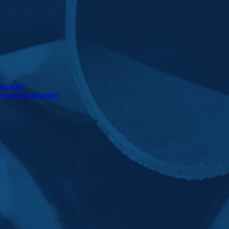
ванные
роизолированные
)
Ц