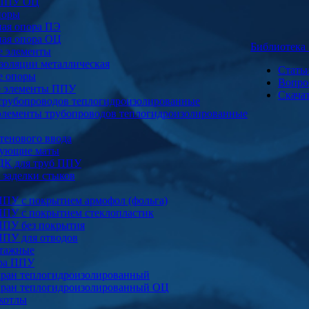
 ППУ ОЦ
поры
ая опора ПЭ
ая опора ОЦ
Библиотек
е элементы
золяции металлическая
Стать
е опоры
Вопро
е элементы ППУ
Скача
трубопроводов теплогидроизолированные
элементы трубопроводов теплогидроизолированные
тенового ввода
ующие маты
ДК для труб ППУ
заделки стыков
ППУ с покрытием армофол (фольга)
ППУ с покрытием стеклопластик
ППУ без покрытия
ППУ для отводов
тажные
ура ППУ
ран теплогидроизолированный
ран теплогидроизолированный ОЦ
котлы