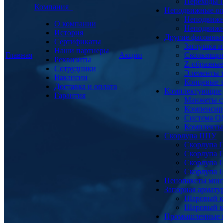
Переходы
Компания
Неподвижные о
Неподвижн
О компании
Неподвижн
История
Другие фасонны
Сертификаты
Заглушка и
Наши партнеры
Главная
Акции
Скользящи
Реквизиты
Z-образны
Сотрудники
Элементы 
Вакансии
Концевые 
Доставка и оплата
Комплектующие
Гарантия
Манжеты с
Компенсир
Система О
Комплекты 
Скорлупа ППУ
Скорлупа 
Скорлупа 
Скорлупа 
Скорлупа 
Пенопакеты мон
Запорная армат
Шаровый к
Шаровый к
Промышленные 