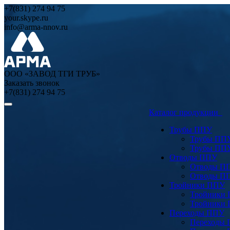
+7(831) 274 94 75
your.skype.ru
info@arma-nnov.ru
ООО «ЗАВОД ТГИ ТРУБ»
Заказать звонок
+7(831) 274 94 75
Каталог продукции
Трубы ППУ
Трубы ПП
Трубы ПП
Отводы ППУ
Отводы П
Отводы П
Тройники ППУ
Тройники
Тройники
Переходы ППУ
Переходы