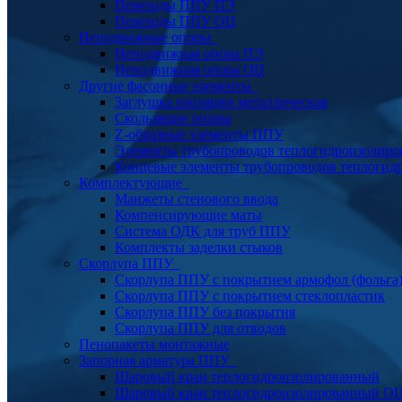
Переходы ППУ ПЭ
Переходы ППУ ОЦ
Неподвижные опоры
Неподвижная опора ПЭ
Неподвижная опора ОЦ
Другие фасонные элементы
Заглушка изоляции металлическая
Скользящие опоры
Z-образные элементы ППУ
Элементы трубопроводов теплогидроизолиро
Концевые элементы трубопроводов теплогид
Комплектующие
Манжеты стенового ввода
Компенсирующие маты
Система ОДК для труб ППУ
Комплекты заделки стыков
Скорлупа ППУ
Скорлупа ППУ с покрытием армофол (фольга
Скорлупа ППУ с покрытием стеклопластик
Скорлупа ППУ без покрытия
Скорлупа ППУ для отводов
Пенопакеты монтажные
Запорная арматура ППУ
Шаровый кран теплогидроизолированный
Шаровый кран теплогидроизолированный О