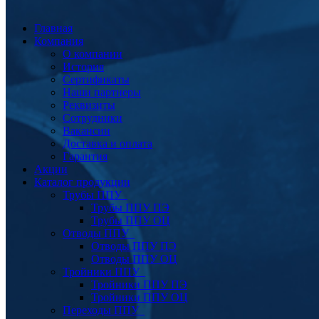
Главная
Компания
О компании
История
Сертификаты
Наши партнеры
Реквизиты
Сотрудники
Вакансии
Доставка и оплата
Гарантия
Акции
Каталог продукции
Трубы ППУ
Трубы ППУ ПЭ
Трубы ППУ ОЦ
Отводы ППУ
Отводы ППУ ПЭ
Отводы ППУ ОЦ
Тройники ППУ
Тройники ППУ ПЭ
Тройники ППУ ОЦ
Переходы ППУ