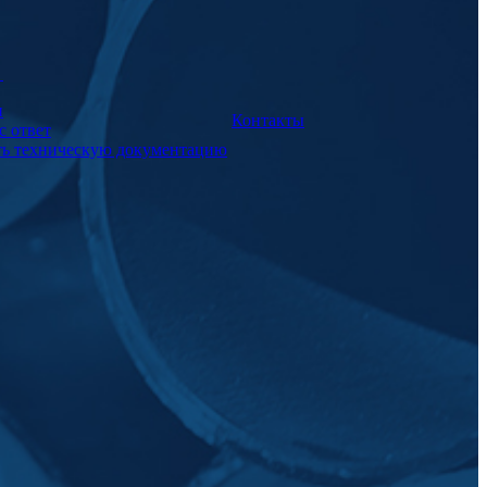
а
и
Контакты
с ответ
ть техническую документацию