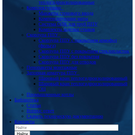
теплогидроизолированные
Комплектующие
Манжеты стенового ввода
Компенсирующие маты
Система ОДК для труб ППУ
Комплекты заделки стыков
Скорлупа ППУ
Скорлупа ППУ с покрытием армофол
(фольга)
Скорлупа ППУ с покрытием стеклопластик
Скорлупа ППУ без покрытия
Скорлупа ППУ для отводов
Пенопакеты монтажные
Запорная арматура ППУ
Шаровый кран теплогидроизолированный
Шаровый кран теплогидроизолированный
ОЦ
Промышленные котлы
Библиотека
Статьи
Вопрос ответ
Скачать техническую документацию
Контакты
Найти