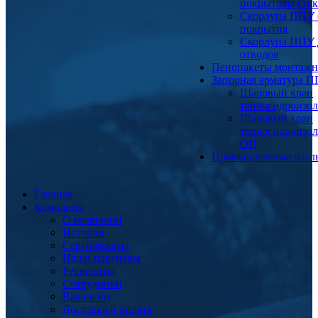
покрытием сте
Скорлупа ППУ 
покрытия
Скорлупа ППУ 
отводов
Пенопакеты монтаж
Запорная арматура 
Шаровый кран
теплогидроизо
Шаровый кран
теплогидроизо
ОЦ
Промышленные котл
Главная
Компания
О компании
История
Сертификаты
Наши партнеры
Реквизиты
Сотрудники
Вакансии
Доставка и оплата