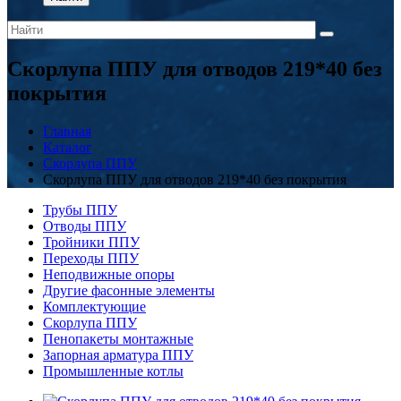
Скорлупа ППУ для отводов 219*40 без
покрытия
Главная
Каталог
Скорлупа ППУ
Скорлупа ППУ для отводов 219*40 без покрытия
Трубы ППУ
Отводы ППУ
Тройники ППУ
Переходы ППУ
Неподвижные опоры
Другие фасонные элементы
Комплектующие
Скорлупа ППУ
Пенопакеты монтажные
Запорная арматура ППУ
Промышленные котлы