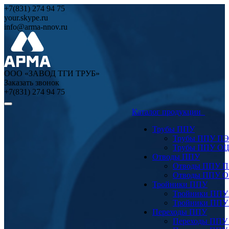
+7(831) 274 94 75
your.skype.ru
info@arma-nnov.ru
ООО «ЗАВОД ТГИ ТРУБ»
Заказать звонок
+7(831) 274 94 75
Каталог продукции
Трубы ППУ
Трубы ППУ ПЭ
Трубы ППУ О
Отводы ППУ
Отводы ППУ 
Отводы ППУ 
Тройники ППУ
Тройники ППУ
Тройники ППУ
Переходы ППУ
Переходы ППУ