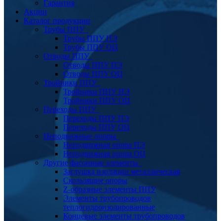
Гарантия
Акции
Каталог продукции
Трубы ППУ
Трубы ППУ ПЭ
Трубы ППУ ОЦ
Отводы ППУ
Отводы ППУ ПЭ
Отводы ППУ ОЦ
Тройники ППУ
Тройники ППУ ПЭ
Тройники ППУ ОЦ
Переходы ППУ
Переходы ППУ ПЭ
Переходы ППУ ОЦ
Неподвижные опоры
Неподвижная опора ПЭ
Неподвижная опора ОЦ
Другие фасонные элементы
Заглушка изоляции металлическая
Скользящие опоры
Z-образные элементы ППУ
Элементы трубопроводов
теплогидроизолированные
Концевые элементы трубопроводов