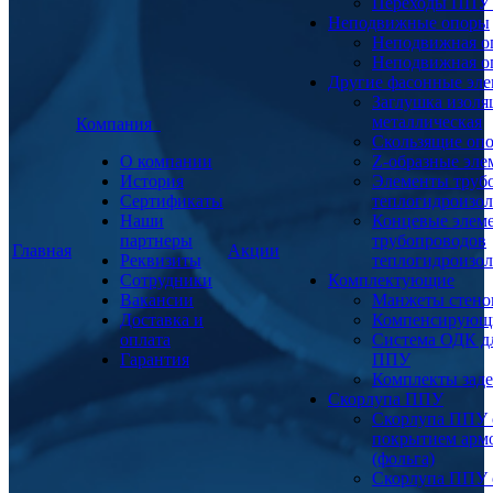
Переходы ППУ
Неподвижные опоры
Неподвижная о
Неподвижная о
Другие фасонные эл
Заглушка изоля
металлическая
Компания
Скользящие оп
О компании
Z-образные эл
История
Элементы труб
Сертификаты
теплогидроизо
Наши
Концевые элем
партнеры
трубопроводов
Главная
Акции
Реквизиты
теплогидроизо
Сотрудники
Комплектующие
Вакансии
Манжеты стено
Доставка и
Компенсирующ
оплата
Система ОДК дл
Гарантия
ППУ
Комплекты заде
Скорлупа ППУ
Скорлупа ППУ 
покрытием арм
(фольга)
Скорлупа ППУ 