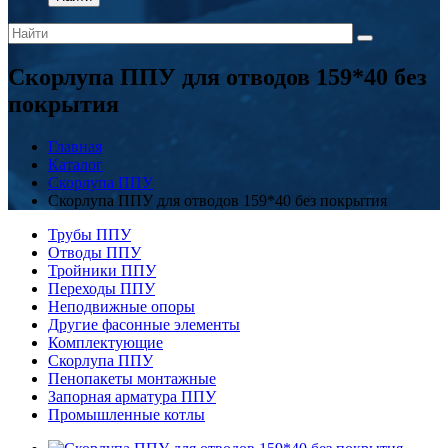
Скорлупа ППУ для отводов 159*40 без
покрытия
Главная
Каталог
Скорлупа ППУ
Скорлупа ППУ для отводов 159*40 без покрытия
Трубы ППУ
Отводы ППУ
Тройники ППУ
Переходы ППУ
Неподвижные опоры
Другие фасонные элементы
Комплектующие
Скорлупа ППУ
Пенопакеты монтажные
Запорная арматура ППУ
Промышленные котлы