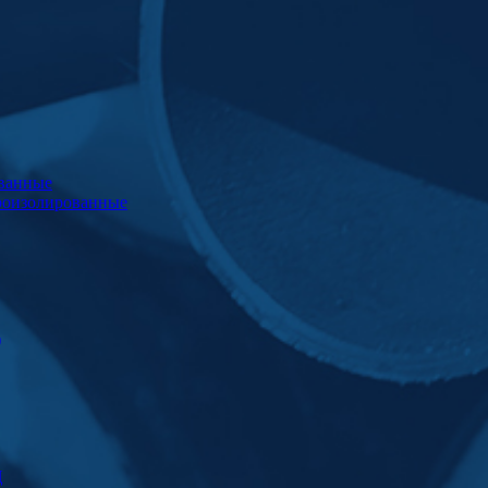
ванные
роизолированные
)
Ц