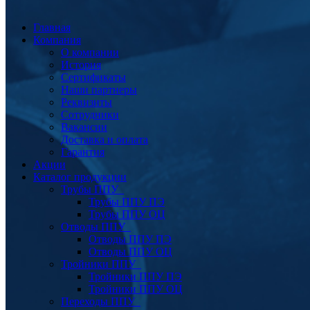
Главная
Компания
О компании
История
Сертификаты
Наши партнеры
Реквизиты
Сотрудники
Вакансии
Доставка и оплата
Гарантия
Акции
Каталог продукции
Трубы ППУ
Трубы ППУ ПЭ
Трубы ППУ ОЦ
Отводы ППУ
Отводы ППУ ПЭ
Отводы ППУ ОЦ
Тройники ППУ
Тройники ППУ ПЭ
Тройники ППУ ОЦ
Переходы ППУ