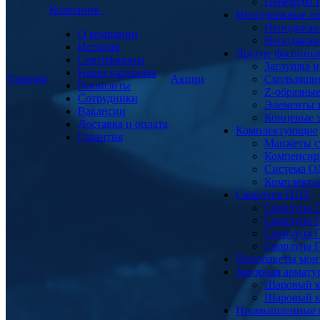
Переходы
Компания
Неподвижные о
Неподвижн
О компании
Неподвижн
История
Другие фасонны
Сертификаты
Заглушка и
Наши партнеры
Главная
Акции
Скользящи
Реквизиты
Z-образны
Сотрудники
Элементы 
Вакансии
Концевые 
Доставка и оплата
Комплектующие
Гарантия
Манжеты с
Компенсир
Система О
Комплекты 
Скорлупа ППУ
Скорлупа 
Скорлупа 
Скорлупа 
Скорлупа 
Пенопакеты мон
Запорная армат
Шаровый к
Шаровый к
Промышленные 