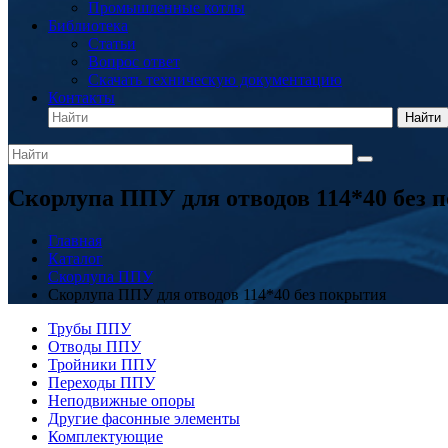
Промышленные котлы
Библиотека
Статьи
Вопрос ответ
Скачать техническую документацию
Контакты
Найти
Скорлупа ППУ для отводов 114*40 без 
Главная
Каталог
Скорлупа ППУ
Скорлупа ППУ для отводов 114*40 без покрытия
Трубы ППУ
Отводы ППУ
Тройники ППУ
Переходы ППУ
Неподвижные опоры
Другие фасонные элементы
Комплектующие