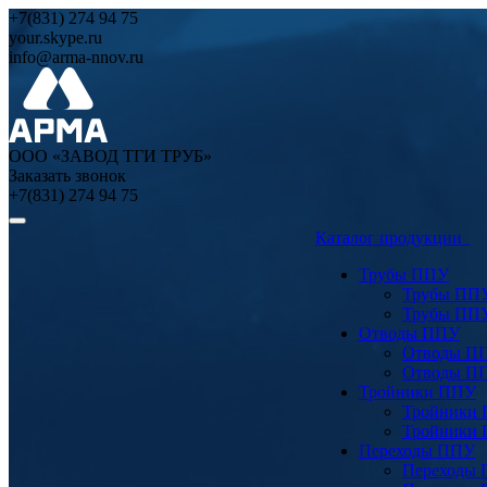
+7(831) 274 94 75
your.skype.ru
info@arma-nnov.ru
ООО «ЗАВОД ТГИ ТРУБ»
Заказать звонок
+7(831) 274 94 75
Каталог продукции
Трубы ППУ
Трубы ПП
Трубы ПП
Отводы ППУ
Отводы П
Отводы П
Тройники ППУ
Тройники
Тройники
Переходы ППУ
Переходы