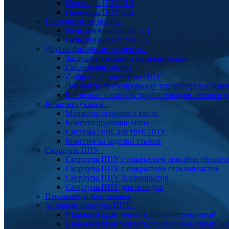
Переходы ППУ ПЭ
Переходы ППУ ОЦ
Неподвижные опоры
Неподвижная опора ПЭ
Неподвижная опора ОЦ
Другие фасонные элементы
Заглушка изоляции металлическая
Скользящие опоры
Z-образные элементы ППУ
Элементы трубопроводов теплогидроизолиро
Концевые элементы трубопроводов теплогид
Комплектующие
Манжеты стенового ввода
Компенсирующие маты
Система ОДК для труб ППУ
Комплекты заделки стыков
Скорлупа ППУ
Скорлупа ППУ с покрытием армофол (фольга
Скорлупа ППУ с покрытием стеклопластик
Скорлупа ППУ без покрытия
Скорлупа ППУ для отводов
Пенопакеты монтажные
Запорная арматура ППУ
Шаровый кран теплогидроизолированный
Шаровый кран теплогидроизолированный О