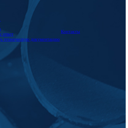
а
и
Контакты
с ответ
ть техническую документацию