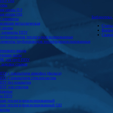
 ППУ ОЦ
поры
ая опора ПЭ
ая опора ОЦ
Библиотек
е элементы
золяции металлическая
Стать
е опоры
Вопро
е элементы ППУ
Скача
трубопроводов теплогидроизолированные
элементы трубопроводов теплогидроизолированные
тенового ввода
ующие маты
ДК для труб ППУ
заделки стыков
ППУ с покрытием армофол (фольга)
ППУ с покрытием стеклопластик
ППУ без покрытия
ППУ для отводов
тажные
ура ППУ
ран теплогидроизолированный
ран теплогидроизолированный ОЦ
котлы