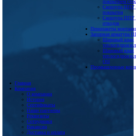
покрытием сте
Скорлупа ППУ 
покрытия
Скорлупа ППУ 
отводов
Пенопакеты монтаж
Запорная арматура 
Шаровый кран
теплогидроизо
Шаровый кран
теплогидроизо
ОЦ
Промышленные котл
Главная
Компания
О компании
История
Сертификаты
Наши партнеры
Реквизиты
Сотрудники
Вакансии
Доставка и оплата