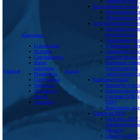
Переходы ППУ
Неподвижные опоры
Неподвижная о
Неподвижная о
Другие фасонные эл
Заглушка изоля
металлическая
Компания
Скользящие оп
О компании
Z-образные эл
История
Элементы труб
Сертификаты
теплогидроизо
Наши
Концевые элем
партнеры
трубопроводов
Главная
Акции
Реквизиты
теплогидроизо
Сотрудники
Комплектующие
Вакансии
Манжеты стено
Доставка и
Компенсирующ
оплата
Система ОДК дл
Гарантия
ППУ
Комплекты заде
Скорлупа ППУ
Скорлупа ППУ 
покрытием арм
(фольга)
Скорлупа ППУ 