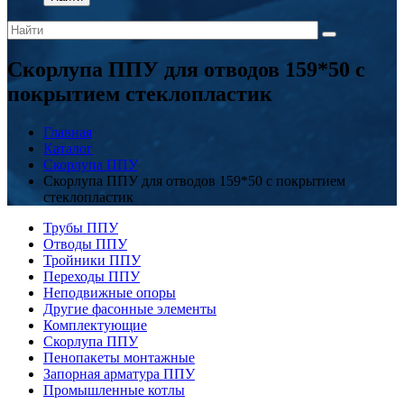
Скорлупа ППУ для отводов 159*50 с
покрытием стеклопластик
Главная
Каталог
Скорлупа ППУ
Скорлупа ППУ для отводов 159*50 с покрытием
стеклопластик
Трубы ППУ
Отводы ППУ
Тройники ППУ
Переходы ППУ
Неподвижные опоры
Другие фасонные элементы
Комплектующие
Скорлупа ППУ
Пенопакеты монтажные
Запорная арматура ППУ
Промышленные котлы