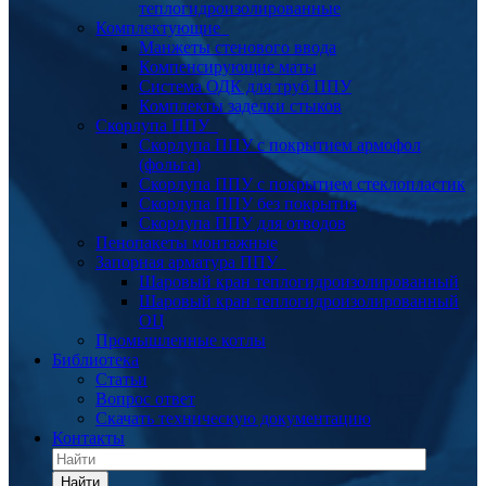
теплогидроизолированные
Комплектующие
Манжеты стенового ввода
Компенсирующие маты
Система ОДК для труб ППУ
Комплекты заделки стыков
Скорлупа ППУ
Скорлупа ППУ с покрытием армофол
(фольга)
Скорлупа ППУ с покрытием стеклопластик
Скорлупа ППУ без покрытия
Скорлупа ППУ для отводов
Пенопакеты монтажные
Запорная арматура ППУ
Шаровый кран теплогидроизолированный
Шаровый кран теплогидроизолированный
ОЦ
Промышленные котлы
Библиотека
Статьи
Вопрос ответ
Скачать техническую документацию
Контакты
Найти