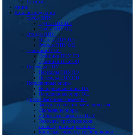
Гарантия
Акции
Каталог продукции
Трубы ППУ
Трубы ППУ ПЭ
Трубы ППУ ОЦ
Отводы ППУ
Отводы ППУ ПЭ
Отводы ППУ ОЦ
Тройники ППУ
Тройники ППУ ПЭ
Тройники ППУ ОЦ
Переходы ППУ
Переходы ППУ ПЭ
Переходы ППУ ОЦ
Неподвижные опоры
Неподвижная опора ПЭ
Неподвижная опора ОЦ
Другие фасонные элементы
Заглушка изоляции металлическая
Скользящие опоры
Z-образные элементы ППУ
Элементы трубопроводов
теплогидроизолированные
Концевые элементы трубопроводов