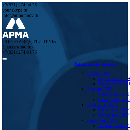
+7(831) 274 94 75
your.skype.ru
info@arma-nnov.ru
ООО «ЗАВОД ТГИ ТРУБ»
Заказать звонок
+7(831) 274 94 75
Каталог продукции
Трубы ППУ
Трубы ППУ ПЭ
Трубы ППУ О
Отводы ППУ
Отводы ППУ 
Отводы ППУ 
Тройники ППУ
Тройники ППУ
Тройники ППУ
Переходы ППУ
Переходы ППУ