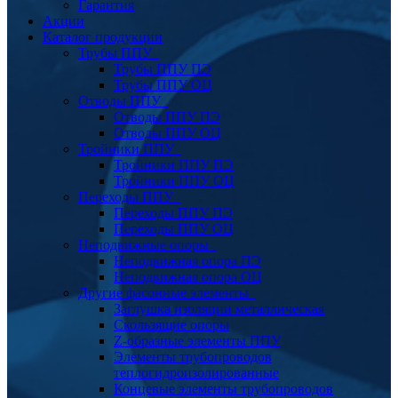
Гарантия
Акции
Каталог продукции
Трубы ППУ
Трубы ППУ ПЭ
Трубы ППУ ОЦ
Отводы ППУ
Отводы ППУ ПЭ
Отводы ППУ ОЦ
Тройники ППУ
Тройники ППУ ПЭ
Тройники ППУ ОЦ
Переходы ППУ
Переходы ППУ ПЭ
Переходы ППУ ОЦ
Неподвижные опоры
Неподвижная опора ПЭ
Неподвижная опора ОЦ
Другие фасонные элементы
Заглушка изоляции металлическая
Скользящие опоры
Z-образные элементы ППУ
Элементы трубопроводов
теплогидроизолированные
Концевые элементы трубопроводов