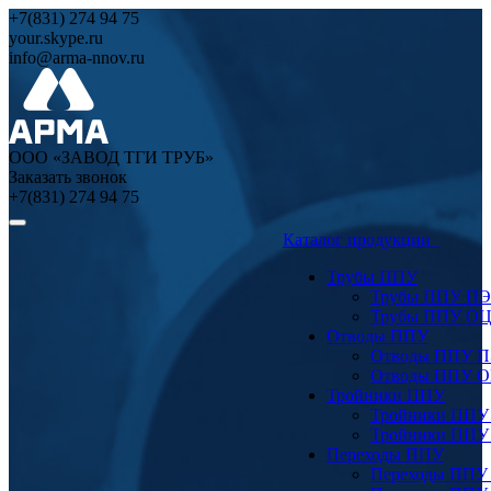
+7(831) 274 94 75
your.skype.ru
info@arma-nnov.ru
ООО «ЗАВОД ТГИ ТРУБ»
Заказать звонок
+7(831) 274 94 75
Каталог продукции
Трубы ППУ
Трубы ППУ ПЭ
Трубы ППУ О
Отводы ППУ
Отводы ППУ 
Отводы ППУ 
Тройники ППУ
Тройники ППУ
Тройники ППУ
Переходы ППУ
Переходы ППУ