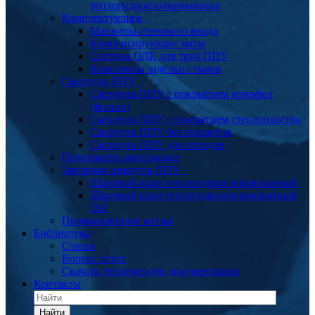
теплогидроизолированные
Комплектующие
Манжеты стенового ввода
Компенсирующие маты
Система ОДК для труб ППУ
Комплекты заделки стыков
Скорлупа ППУ
Скорлупа ППУ с покрытием армофол
(фольга)
Скорлупа ППУ с покрытием стеклопластик
Скорлупа ППУ без покрытия
Скорлупа ППУ для отводов
Пенопакеты монтажные
Запорная арматура ППУ
Шаровый кран теплогидроизолированный
Шаровый кран теплогидроизолированный
ОЦ
Промышленные котлы
Библиотека
Статьи
Вопрос ответ
Скачать техническую документацию
Контакты
Найти