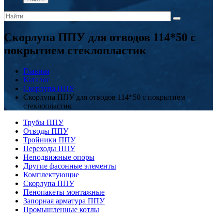
Скорлупа ППУ для отводов 114*50 с
покрытием стеклопластик
Главная
Каталог
Скорлупа ППУ
Скорлупа ППУ для отводов 114*50 с покрытием
стеклопластик
Трубы ППУ
Отводы ППУ
Тройники ППУ
Переходы ППУ
Неподвижные опоры
Другие фасонные элементы
Комплектующие
Скорлупа ППУ
Пенопакеты монтажные
Запорная арматура ППУ
Промышленные котлы