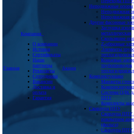
Переходы ППУ
Неподвижные опоры
Неподвижная о
Неподвижная о
Другие фасонные эл
Заглушка изоля
металлическая
Компания
Скользящие оп
О компании
Z-образные эл
История
Элементы труб
Сертификаты
теплогидроизо
Наши
Концевые элем
партнеры
трубопроводов
Главная
Акции
Реквизиты
теплогидроизо
Сотрудники
Комплектующие
Вакансии
Манжеты стено
Доставка и
Компенсирующ
оплата
Система ОДК дл
Гарантия
ППУ
Комплекты заде
Скорлупа ППУ
Скорлупа ППУ 
покрытием арм
(фольга)
Скорлупа ППУ 