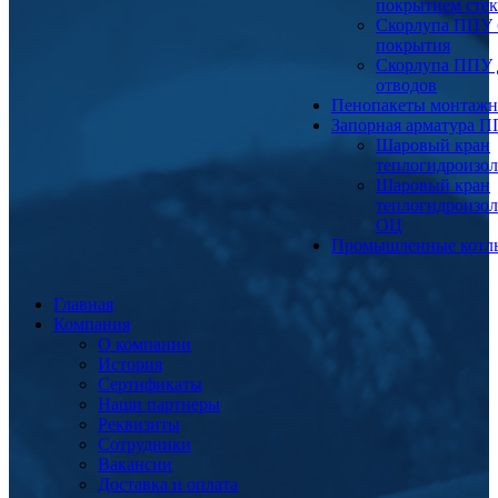
покрытием сте
Скорлупа ППУ 
покрытия
Скорлупа ППУ 
отводов
Пенопакеты монтаж
Запорная арматура 
Шаровый кран
теплогидроизо
Шаровый кран
теплогидроизо
ОЦ
Промышленные котл
Главная
Компания
О компании
История
Сертификаты
Наши партнеры
Реквизиты
Сотрудники
Вакансии
Доставка и оплата