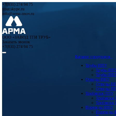
+7(831) 274 94 75
your.skype.ru
info@arma-nnov.ru
ООО «ЗАВОД ТГИ ТРУБ»
Заказать звонок
+7(831) 274 94 75
Каталог продукции
Трубы ППУ
Трубы ПП
Трубы ПП
Отводы ППУ
Отводы П
Отводы П
Тройники ППУ
Тройники
Тройники
Переходы ППУ
Переходы