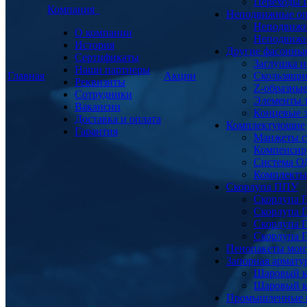
Переходы
Компания
Неподвижные о
Неподвижн
О компании
Неподвижн
История
Другие фасонны
Сертификаты
Заглушка и
Наши партнеры
Главная
Акции
Скользящи
Реквизиты
Z-образны
Сотрудники
Элементы 
Вакансии
Концевые 
Доставка и оплата
Комплектующие
Гарантия
Манжеты с
Компенсир
Система О
Комплекты 
Скорлупа ППУ
Скорлупа 
Скорлупа 
Скорлупа 
Скорлупа 
Пенопакеты мон
Запорная армат
Шаровый к
Шаровый к
Промышленные 