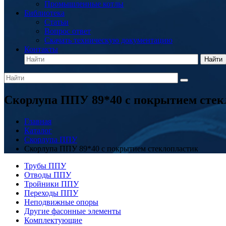
Промышленные котлы
Библиотека
Статьи
Вопрос ответ
Скачать техническую документацию
Контакты
Найти
Скорлупа ППУ 89*40 с покрытием стек
Главная
Каталог
Скорлупа ППУ
Скорлупа ППУ 89*40 с покрытием стеклопластик
Трубы ППУ
Отводы ППУ
Тройники ППУ
Переходы ППУ
Неподвижные опоры
Другие фасонные элементы
Комплектующие