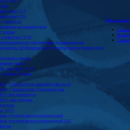
 ППУ ОЦ
поры
ая опора ПЭ
ая опора ОЦ
Библиотек
е элементы
золяции металлическая
Стать
е опоры
Вопро
е элементы ППУ
Скача
трубопроводов теплогидроизолированные
элементы трубопроводов теплогидроизолированные
тенового ввода
ующие маты
ДК для труб ППУ
заделки стыков
ППУ с покрытием армофол (фольга)
ППУ с покрытием стеклопластик
ППУ без покрытия
ППУ для отводов
тажные
ура ППУ
ран теплогидроизолированный
ран теплогидроизолированный ОЦ
котлы