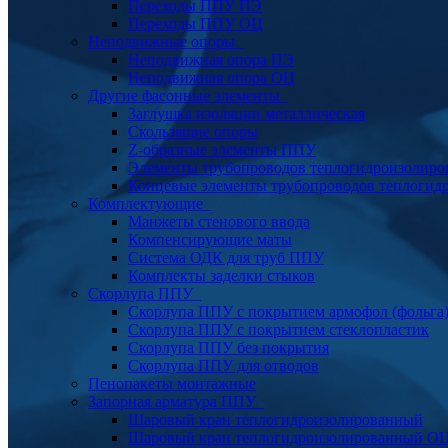
Переходы ППУ ПЭ
Переходы ППУ ОЦ
Неподвижные опоры
Неподвижная опора ПЭ
Неподвижная опора ОЦ
Другие фасонные элементы
Заглушка изоляции металлическая
Скользящие опоры
Z-образные элементы ППУ
Элементы трубопроводов теплогидроизолиро
Концевые элементы трубопроводов теплогид
Комплектующие
Манжеты стенового ввода
Компенсирующие маты
Система ОДК для труб ППУ
Комплекты заделки стыков
Скорлупа ППУ
Скорлупа ППУ с покрытием армофол (фольга
Скорлупа ППУ с покрытием стеклопластик
Скорлупа ППУ без покрытия
Скорлупа ППУ для отводов
Пенопакеты монтажные
Запорная арматура ППУ
Шаровый кран теплогидроизолированный
Шаровый кран теплогидроизолированный О