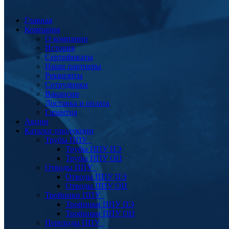
Главная
Компания
О компании
История
Сертификаты
Наши партнеры
Реквизиты
Сотрудники
Вакансии
Доставка и оплата
Гарантия
Акции
Каталог продукции
Трубы ППУ
Трубы ППУ ПЭ
Трубы ППУ ОЦ
Отводы ППУ
Отводы ППУ ПЭ
Отводы ППУ ОЦ
Тройники ППУ
Тройники ППУ ПЭ
Тройники ППУ ОЦ
Переходы ППУ