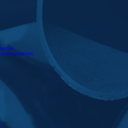
ванные
роизолированные
)
Ц