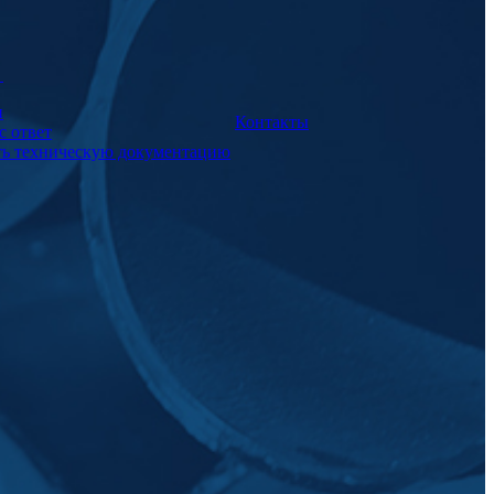
а
и
Контакты
с ответ
ть техническую документацию