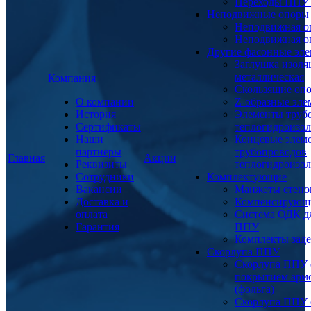
Переходы ППУ
Неподвижные опоры
Неподвижная о
Неподвижная о
Другие фасонные эл
Заглушка изоля
металлическая
Компания
Скользящие оп
О компании
Z-образные эл
История
Элементы труб
Сертификаты
теплогидроизо
Наши
Концевые элем
партнеры
трубопроводов
Главная
Акции
Реквизиты
теплогидроизо
Сотрудники
Комплектующие
Вакансии
Манжеты стено
Доставка и
Компенсирующ
оплата
Система ОДК дл
Гарантия
ППУ
Комплекты заде
Скорлупа ППУ
Скорлупа ППУ 
покрытием арм
(фольга)
Скорлупа ППУ 