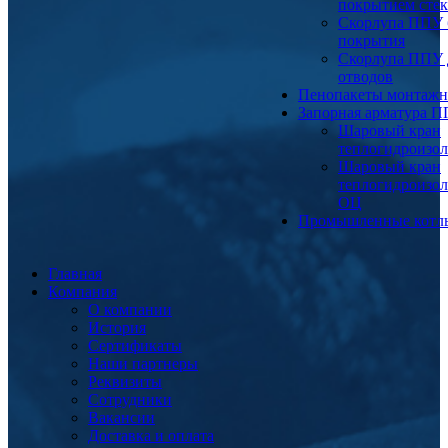
покрытием сте
Скорлупа ППУ 
покрытия
Скорлупа ППУ 
отводов
Пенопакеты монтаж
Запорная арматура 
Шаровый кран
теплогидроизо
Шаровый кран
теплогидроизо
ОЦ
Промышленные котл
Главная
Компания
О компании
История
Сертификаты
Наши партнеры
Реквизиты
Сотрудники
Вакансии
Доставка и оплата