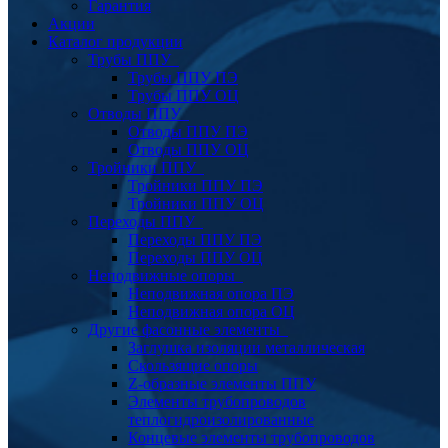
Гарантия
Акции
Каталог продукции
Трубы ППУ
Трубы ППУ ПЭ
Трубы ППУ ОЦ
Отводы ППУ
Отводы ППУ ПЭ
Отводы ППУ ОЦ
Тройники ППУ
Тройники ППУ ПЭ
Тройники ППУ ОЦ
Переходы ППУ
Переходы ППУ ПЭ
Переходы ППУ ОЦ
Неподвижные опоры
Неподвижная опора ПЭ
Неподвижная опора ОЦ
Другие фасонные элементы
Заглушка изоляции металлическая
Скользящие опоры
Z-образные элементы ППУ
Элементы трубопроводов
теплогидроизолированные
Концевые элементы трубопроводов