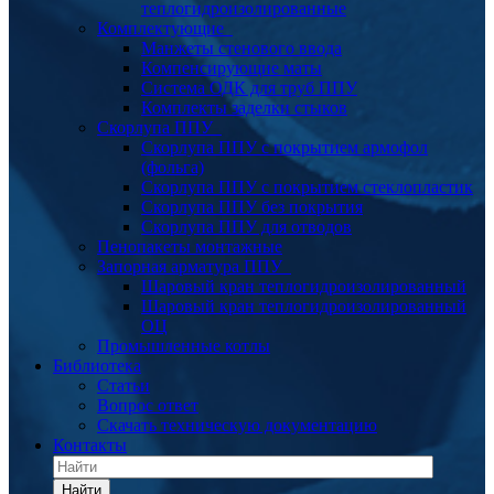
теплогидроизолированные
Комплектующие
Манжеты стенового ввода
Компенсирующие маты
Система ОДК для труб ППУ
Комплекты заделки стыков
Скорлупа ППУ
Скорлупа ППУ с покрытием армофол
(фольга)
Скорлупа ППУ с покрытием стеклопластик
Скорлупа ППУ без покрытия
Скорлупа ППУ для отводов
Пенопакеты монтажные
Запорная арматура ППУ
Шаровый кран теплогидроизолированный
Шаровый кран теплогидроизолированный
ОЦ
Промышленные котлы
Библиотека
Статьи
Вопрос ответ
Скачать техническую документацию
Контакты
Найти