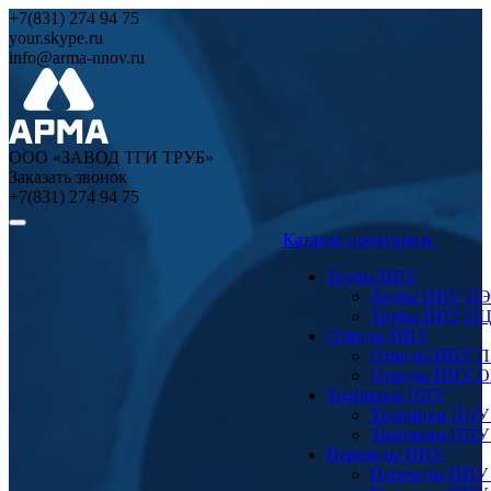
+7(831) 274 94 75
your.skype.ru
info@arma-nnov.ru
ООО «ЗАВОД ТГИ ТРУБ»
Заказать звонок
+7(831) 274 94 75
Каталог продукции
Трубы ППУ
Трубы ППУ ПЭ
Трубы ППУ О
Отводы ППУ
Отводы ППУ 
Отводы ППУ 
Тройники ППУ
Тройники ППУ
Тройники ППУ
Переходы ППУ
Переходы ППУ