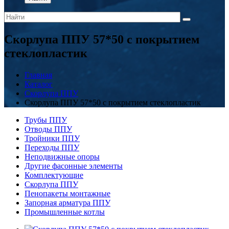
Скорлупа ППУ 57*50 с покрытием
стеклопластик
Главная
Каталог
Скорлупа ППУ
Скорлупа ППУ 57*50 с покрытием стеклопластик
Трубы ППУ
Отводы ППУ
Тройники ППУ
Переходы ППУ
Неподвижные опоры
Другие фасонные элементы
Комплектующие
Скорлупа ППУ
Пенопакеты монтажные
Запорная арматура ППУ
Промышленные котлы