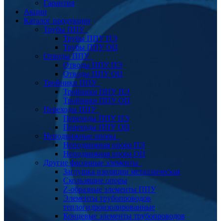
Гарантия
Акции
Каталог продукции
Трубы ППУ
Трубы ППУ ПЭ
Трубы ППУ ОЦ
Отводы ППУ
Отводы ППУ ПЭ
Отводы ППУ ОЦ
Тройники ППУ
Тройники ППУ ПЭ
Тройники ППУ ОЦ
Переходы ППУ
Переходы ППУ ПЭ
Переходы ППУ ОЦ
Неподвижные опоры
Неподвижная опора ПЭ
Неподвижная опора ОЦ
Другие фасонные элементы
Заглушка изоляции металлическая
Скользящие опоры
Z-образные элементы ППУ
Элементы трубопроводов
теплогидроизолированные
Концевые элементы трубопроводов