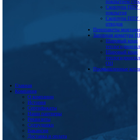
покрытием сте
Скорлупа ППУ 
покрытия
Скорлупа ППУ 
отводов
Пенопакеты монтаж
Запорная арматура 
Шаровый кран
теплогидроизо
Шаровый кран
теплогидроизо
ОЦ
Промышленные котл
Главная
Компания
О компании
История
Сертификаты
Наши партнеры
Реквизиты
Сотрудники
Вакансии
Доставка и оплата