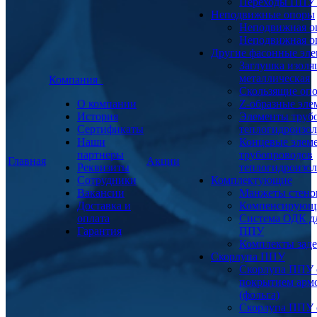
Переходы ППУ
Неподвижные опоры
Неподвижная о
Неподвижная о
Другие фасонные эл
Заглушка изоля
металлическая
Компания
Скользящие оп
О компании
Z-образные эл
История
Элементы труб
Сертификаты
теплогидроизо
Наши
Концевые элем
партнеры
трубопроводов
Главная
Акции
Реквизиты
теплогидроизо
Сотрудники
Комплектующие
Вакансии
Манжеты стено
Доставка и
Компенсирующ
оплата
Система ОДК дл
Гарантия
ППУ
Комплекты заде
Скорлупа ППУ
Скорлупа ППУ 
покрытием арм
(фольга)
Скорлупа ППУ 