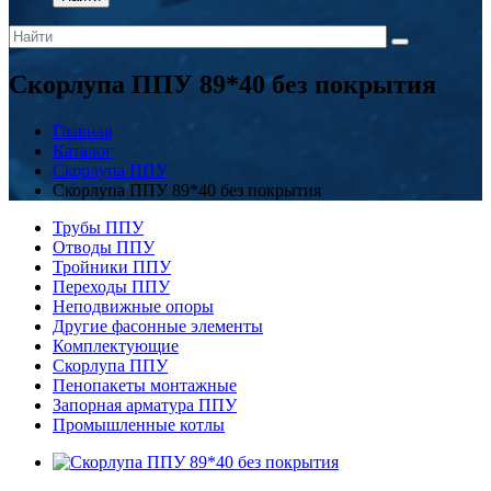
Скорлупа ППУ 89*40 без покрытия
Главная
Каталог
Скорлупа ППУ
Скорлупа ППУ 89*40 без покрытия
Трубы ППУ
Отводы ППУ
Тройники ППУ
Переходы ППУ
Неподвижные опоры
Другие фасонные элементы
Комплектующие
Скорлупа ППУ
Пенопакеты монтажные
Запорная арматура ППУ
Промышленные котлы