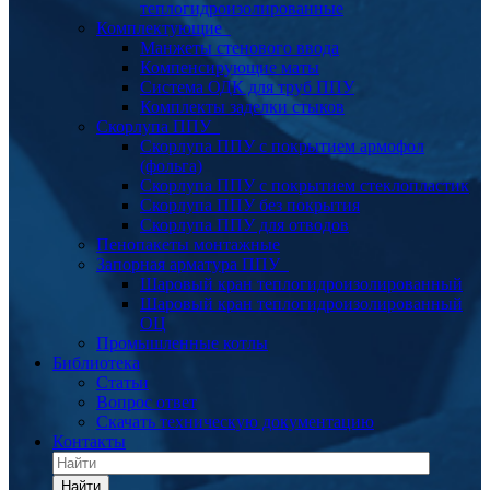
теплогидроизолированные
Комплектующие
Манжеты стенового ввода
Компенсирующие маты
Система ОДК для труб ППУ
Комплекты заделки стыков
Скорлупа ППУ
Скорлупа ППУ с покрытием армофол
(фольга)
Скорлупа ППУ с покрытием стеклопластик
Скорлупа ППУ без покрытия
Скорлупа ППУ для отводов
Пенопакеты монтажные
Запорная арматура ППУ
Шаровый кран теплогидроизолированный
Шаровый кран теплогидроизолированный
ОЦ
Промышленные котлы
Библиотека
Статьи
Вопрос ответ
Скачать техническую документацию
Контакты
Найти