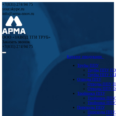
+7(831) 274 94 75
your.skype.ru
info@arma-nnov.ru
ООО «ЗАВОД ТГИ ТРУБ»
Заказать звонок
+7(831) 274 94 75
Каталог продукции
Трубы ППУ
Трубы ППУ ПЭ
Трубы ППУ О
Отводы ППУ
Отводы ППУ 
Отводы ППУ 
Тройники ППУ
Тройники ППУ
Тройники ППУ
Переходы ППУ
Переходы ППУ