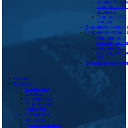
покрытием сте
Скорлупа ППУ 
покрытия
Скорлупа ППУ 
отводов
Пенопакеты монтаж
Запорная арматура 
Шаровый кран
теплогидроизо
Шаровый кран
теплогидроизо
ОЦ
Промышленные котл
Главная
Компания
О компании
История
Сертификаты
Наши партнеры
Реквизиты
Сотрудники
Вакансии
Доставка и оплата