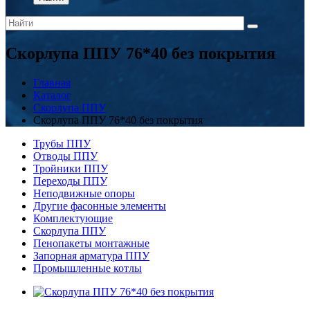
Скорлупа ППУ 76*40 без покрытия
Главная
Каталог
Скорлупа ППУ
Скорлупа ППУ 76*40 без покрытия
Трубы ППУ
Отводы ППУ
Тройники ППУ
Переходы ППУ
Неподвижные опоры
Другие фасонные элементы
Комплектующие
Скорлупа ППУ
Пенопакеты монтажные
Запорная арматура ППУ
Промышленные котлы