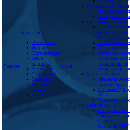
Переходы ППУ
Неподвижные опоры
Неподвижная о
Неподвижная о
Другие фасонные эл
Заглушка изоля
металлическая
Компания
Скользящие оп
О компании
Z-образные эл
История
Элементы труб
Сертификаты
теплогидроизо
Наши
Концевые элем
партнеры
трубопроводов
Главная
Акции
Реквизиты
теплогидроизо
Сотрудники
Комплектующие
Вакансии
Манжеты стено
Доставка и
Компенсирующ
оплата
Система ОДК дл
Гарантия
ППУ
Комплекты заде
Скорлупа ППУ
Скорлупа ППУ 
покрытием арм
(фольга)
Скорлупа ППУ 