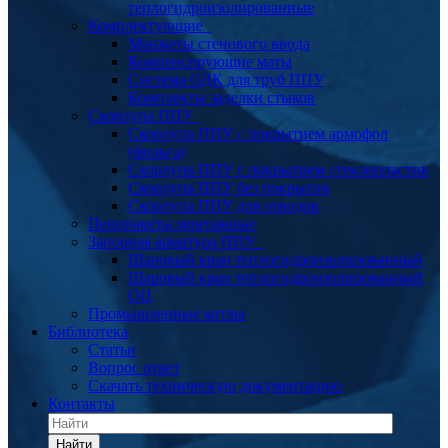
теплогидроизолированные
Комплектующие
Манжеты стенового ввода
Компенсирующие маты
Система ОДК для труб ППУ
Комплекты заделки стыков
Скорлупа ППУ
Скорлупа ППУ с покрытием армофол
(фольга)
Скорлупа ППУ с покрытием стеклопластик
Скорлупа ППУ без покрытия
Скорлупа ППУ для отводов
Пенопакеты монтажные
Запорная арматура ППУ
Шаровый кран теплогидроизолированный
Шаровый кран теплогидроизолированный
ОЦ
Промышленные котлы
Библиотека
Статьи
Вопрос ответ
Скачать техническую документацию
Контакты
Найти