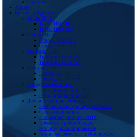
Гарантия
Акции
Каталог продукции
Трубы ППУ
Трубы ППУ ПЭ
Трубы ППУ ОЦ
Отводы ППУ
Отводы ППУ ПЭ
Отводы ППУ ОЦ
Тройники ППУ
Тройники ППУ ПЭ
Тройники ППУ ОЦ
Переходы ППУ
Переходы ППУ ПЭ
Переходы ППУ ОЦ
Неподвижные опоры
Неподвижная опора ПЭ
Неподвижная опора ОЦ
Другие фасонные элементы
Заглушка изоляции металлическая
Скользящие опоры
Z-образные элементы ППУ
Элементы трубопроводов
теплогидроизолированные
Концевые элементы трубопроводов