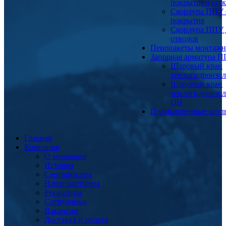
покрытием сте
Скорлупа ППУ 
покрытия
Скорлупа ППУ 
отводов
Пенопакеты монтаж
Запорная арматура 
Шаровый кран
теплогидроизо
Шаровый кран
теплогидроизо
ОЦ
Промышленные котл
Главная
Компания
О компании
История
Сертификаты
Наши партнеры
Реквизиты
Сотрудники
Вакансии
Доставка и оплата