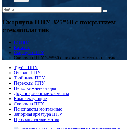
Скорлупа ППУ 325*60 с покрытием
стеклопластик
Главная
Каталог
Скорлупа ППУ
Скорлупа ППУ 325*60 с покрытием стеклопластик
Трубы ППУ
Отводы ППУ
Тройники ППУ
Переходы ППУ
Неподвижные опоры
Другие фасонные элементы
Комплектующие
Скорлупа ППУ
Пенопакеты монтажные
Запорная арматура ППУ
Промышленные котлы