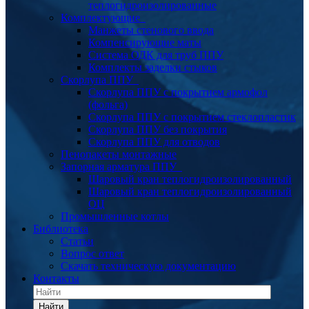
теплогидроизолированные
Комплектующие
Манжеты стенового ввода
Компенсирующие маты
Система ОДК для труб ППУ
Комплекты заделки стыков
Скорлупа ППУ
Скорлупа ППУ с покрытием армофол
(фольга)
Скорлупа ППУ с покрытием стеклопластик
Скорлупа ППУ без покрытия
Скорлупа ППУ для отводов
Пенопакеты монтажные
Запорная арматура ППУ
Шаровый кран теплогидроизолированный
Шаровый кран теплогидроизолированный
ОЦ
Промышленные котлы
Библиотека
Статьи
Вопрос ответ
Скачать техническую документацию
Контакты
Найти