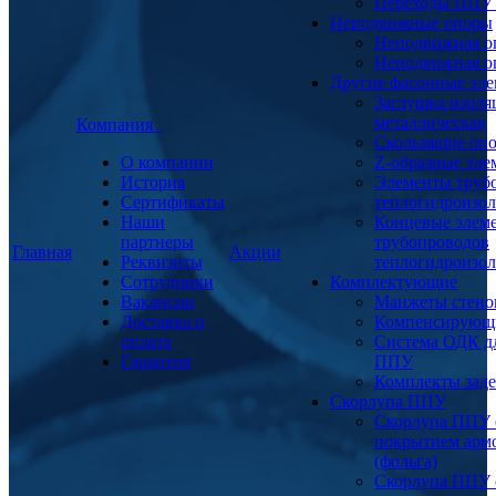
Переходы ППУ
Неподвижные опоры
Неподвижная о
Неподвижная о
Другие фасонные эл
Заглушка изоля
металлическая
Компания
Скользящие оп
О компании
Z-образные эл
История
Элементы труб
Сертификаты
теплогидроизо
Наши
Концевые элем
партнеры
трубопроводов
Главная
Акции
Реквизиты
теплогидроизо
Сотрудники
Комплектующие
Вакансии
Манжеты стено
Доставка и
Компенсирующ
оплата
Система ОДК дл
Гарантия
ППУ
Комплекты заде
Скорлупа ППУ
Скорлупа ППУ 
покрытием арм
(фольга)
Скорлупа ППУ 