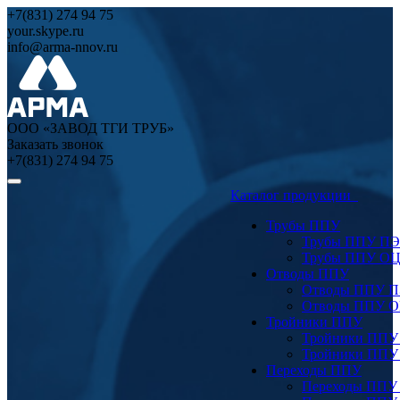
+7(831) 274 94 75
your.skype.ru
info@arma-nnov.ru
ООО «ЗАВОД ТГИ ТРУБ»
Заказать звонок
+7(831) 274 94 75
Каталог продукции
Трубы ППУ
Трубы ППУ ПЭ
Трубы ППУ О
Отводы ППУ
Отводы ППУ 
Отводы ППУ 
Тройники ППУ
Тройники ППУ
Тройники ППУ
Переходы ППУ
Переходы ППУ