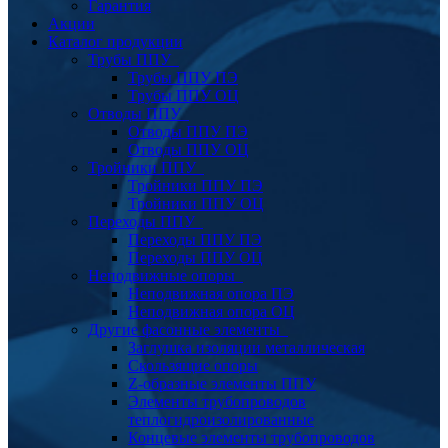
Гарантия
Акции
Каталог продукции
Трубы ППУ
Трубы ППУ ПЭ
Трубы ППУ ОЦ
Отводы ППУ
Отводы ППУ ПЭ
Отводы ППУ ОЦ
Тройники ППУ
Тройники ППУ ПЭ
Тройники ППУ ОЦ
Переходы ППУ
Переходы ППУ ПЭ
Переходы ППУ ОЦ
Неподвижные опоры
Неподвижная опора ПЭ
Неподвижная опора ОЦ
Другие фасонные элементы
Заглушка изоляции металлическая
Скользящие опоры
Z-образные элементы ППУ
Элементы трубопроводов
теплогидроизолированные
Концевые элементы трубопроводов