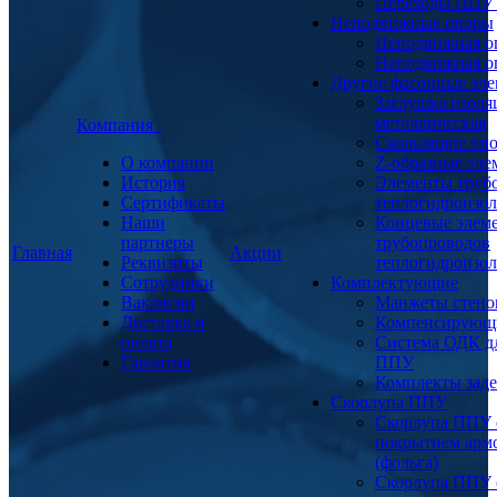
Переходы ППУ
Неподвижные опоры
Неподвижная о
Неподвижная о
Другие фасонные эл
Заглушка изоля
металлическая
Компания
Скользящие оп
О компании
Z-образные эл
История
Элементы труб
Сертификаты
теплогидроизо
Наши
Концевые элем
партнеры
трубопроводов
Главная
Акции
Реквизиты
теплогидроизо
Сотрудники
Комплектующие
Вакансии
Манжеты стено
Доставка и
Компенсирующ
оплата
Система ОДК дл
Гарантия
ППУ
Комплекты заде
Скорлупа ППУ
Скорлупа ППУ 
покрытием арм
(фольга)
Скорлупа ППУ 