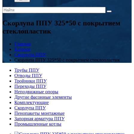
Скорлупа ППУ 325*50 с покрытием
стеклопластик
Главная
Каталог
Скорлупа ППУ
Скорлупа ППУ 325*50 с покрытием стеклопластик
Трубы ППУ
Отводы ППУ
Тройники ППУ
Переходы ППУ
Неподвижные опоры
Другие фасонные элементы
Комплектующие
Скорлупа ППУ
Пенопакеты монтажные
Запорная арматура ППУ
Промышленные котлы