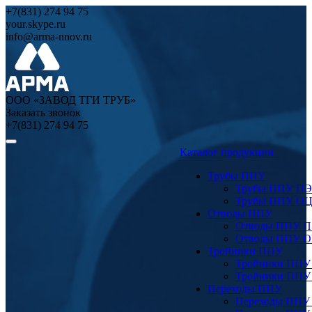
+7(831) 274 94 75
your.skype.ru
info@arma-nnov.ru
ООО «ЗАВОД ТГИ ТРУБ»
Заказать звонок
+7(831) 274 94 75
Каталог продукции
Трубы ППУ
Трубы ППУ ПЭ
Трубы ППУ О
Отводы ППУ
Отводы ППУ 
Отводы ППУ 
Тройники ППУ
Тройники ППУ
Тройники ППУ
Переходы ППУ
Переходы ППУ