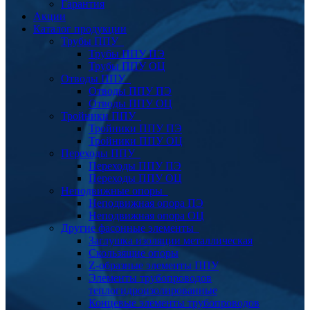
Гарантия
Акции
Каталог продукции
Трубы ППУ
Трубы ППУ ПЭ
Трубы ППУ ОЦ
Отводы ППУ
Отводы ППУ ПЭ
Отводы ППУ ОЦ
Тройники ППУ
Тройники ППУ ПЭ
Тройники ППУ ОЦ
Переходы ППУ
Переходы ППУ ПЭ
Переходы ППУ ОЦ
Неподвижные опоры
Неподвижная опора ПЭ
Неподвижная опора ОЦ
Другие фасонные элементы
Заглушка изоляции металлическая
Скользящие опоры
Z-образные элементы ППУ
Элементы трубопроводов
теплогидроизолированные
Концевые элементы трубопроводов