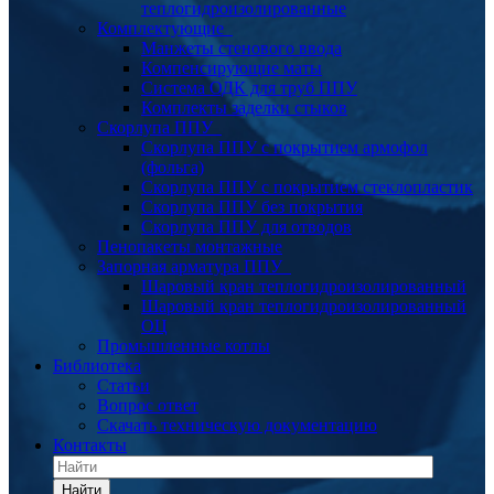
теплогидроизолированные
Комплектующие
Манжеты стенового ввода
Компенсирующие маты
Система ОДК для труб ППУ
Комплекты заделки стыков
Скорлупа ППУ
Скорлупа ППУ с покрытием армофол
(фольга)
Скорлупа ППУ с покрытием стеклопластик
Скорлупа ППУ без покрытия
Скорлупа ППУ для отводов
Пенопакеты монтажные
Запорная арматура ППУ
Шаровый кран теплогидроизолированный
Шаровый кран теплогидроизолированный
ОЦ
Промышленные котлы
Библиотека
Статьи
Вопрос ответ
Скачать техническую документацию
Контакты
Найти