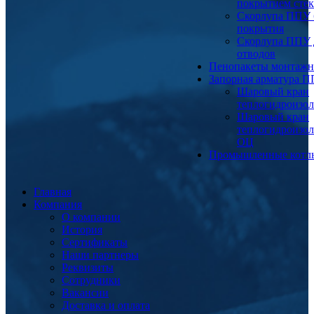
покрытием сте
Скорлупа ППУ 
покрытия
Скорлупа ППУ 
отводов
Пенопакеты монтаж
Запорная арматура 
Шаровый кран
теплогидроизо
Шаровый кран
теплогидроизо
ОЦ
Промышленные котл
Главная
Компания
О компании
История
Сертификаты
Наши партнеры
Реквизиты
Сотрудники
Вакансии
Доставка и оплата