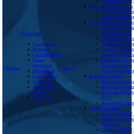
Переходы ППУ
Неподвижные опоры
Неподвижная о
Неподвижная о
Другие фасонные эл
Заглушка изоля
металлическая
Компания
Скользящие оп
О компании
Z-образные эл
История
Элементы труб
Сертификаты
теплогидроизо
Наши
Концевые элем
партнеры
трубопроводов
Главная
Акции
Реквизиты
теплогидроизо
Сотрудники
Комплектующие
Вакансии
Манжеты стено
Доставка и
Компенсирующ
оплата
Система ОДК дл
Гарантия
ППУ
Комплекты заде
Скорлупа ППУ
Скорлупа ППУ 
покрытием арм
(фольга)
Скорлупа ППУ 