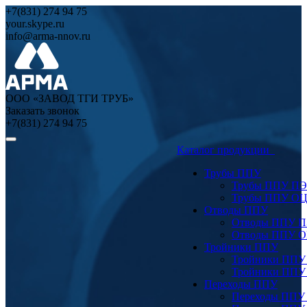
+7(831) 274 94 75
your.skype.ru
info@arma-nnov.ru
ООО «ЗАВОД ТГИ ТРУБ»
Заказать звонок
+7(831) 274 94 75
Каталог продукции
Трубы ППУ
Трубы ППУ ПЭ
Трубы ППУ О
Отводы ППУ
Отводы ППУ 
Отводы ППУ 
Тройники ППУ
Тройники ППУ
Тройники ППУ
Переходы ППУ
Переходы ППУ