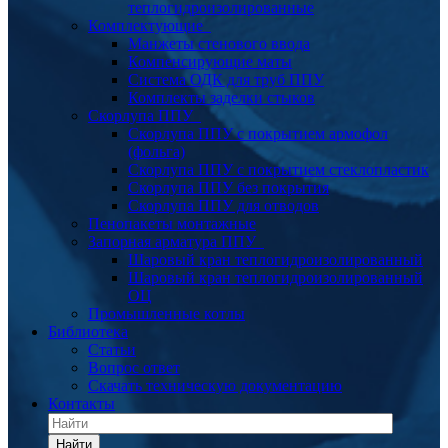
теплогидроизолированные
Комплектующие
Манжеты стенового ввода
Компенсирующие маты
Система ОДК для труб ППУ
Комплекты заделки стыков
Скорлупа ППУ
Скорлупа ППУ с покрытием армофол
(фольга)
Скорлупа ППУ с покрытием стеклопластик
Скорлупа ППУ без покрытия
Скорлупа ППУ для отводов
Пенопакеты монтажные
Запорная арматура ППУ
Шаровый кран теплогидроизолированный
Шаровый кран теплогидроизолированный
ОЦ
Промышленные котлы
Библиотека
Статьи
Вопрос ответ
Скачать техническую документацию
Контакты
Найти