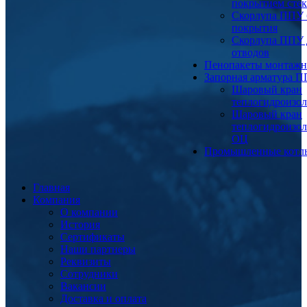
покрытием сте
Скорлупа ППУ 
покрытия
Скорлупа ППУ 
отводов
Пенопакеты монтаж
Запорная арматура 
Шаровый кран
теплогидроизо
Шаровый кран
теплогидроизо
ОЦ
Промышленные котл
Главная
Компания
О компании
История
Сертификаты
Наши партнеры
Реквизиты
Сотрудники
Вакансии
Доставка и оплата