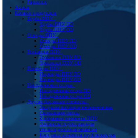
Гарантия
Акции
Каталог продукции
Трубы ППУ
Трубы ППУ ПЭ
Трубы ППУ ОЦ
Отводы ППУ
Отводы ППУ ПЭ
Отводы ППУ ОЦ
Тройники ППУ
Тройники ППУ ПЭ
Тройники ППУ ОЦ
Переходы ППУ
Переходы ППУ ПЭ
Переходы ППУ ОЦ
Неподвижные опоры
Неподвижная опора ПЭ
Неподвижная опора ОЦ
Другие фасонные элементы
Заглушка изоляции металлическая
Скользящие опоры
Z-образные элементы ППУ
Элементы трубопроводов
теплогидроизолированные
Концевые элементы трубопроводов