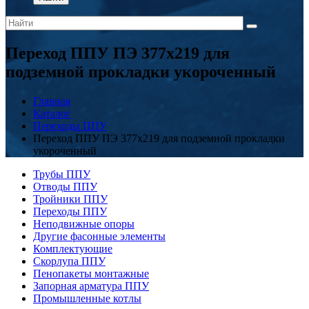
Переход ППУ ПЭ 377x219 для
подземной прокладки укороченный
Главная
Каталог
Переходы ППУ
Переход ППУ ПЭ 377x219 для подземной прокладки
укороченный
Трубы ППУ
Отводы ППУ
Тройники ППУ
Переходы ППУ
Неподвижные опоры
Другие фасонные элементы
Комплектующие
Скорлупа ППУ
Пенопакеты монтажные
Запорная арматура ППУ
Промышленные котлы