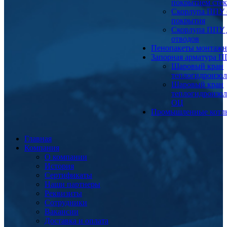
покрытием сте
Скорлупа ППУ 
покрытия
Скорлупа ППУ 
отводов
Пенопакеты монтаж
Запорная арматура 
Шаровый кран
теплогидроизо
Шаровый кран
теплогидроизо
ОЦ
Промышленные котл
Главная
Компания
О компании
История
Сертификаты
Наши партнеры
Реквизиты
Сотрудники
Вакансии
Доставка и оплата