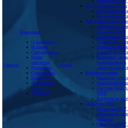
Переходы ППУ
Неподвижные опоры
Неподвижная о
Неподвижная о
Другие фасонные эл
Заглушка изоля
металлическая
Компания
Скользящие оп
О компании
Z-образные эл
История
Элементы труб
Сертификаты
теплогидроизо
Наши
Концевые элем
партнеры
трубопроводов
Главная
Акции
Реквизиты
теплогидроизо
Сотрудники
Комплектующие
Вакансии
Манжеты стено
Доставка и
Компенсирующ
оплата
Система ОДК дл
Гарантия
ППУ
Комплекты заде
Скорлупа ППУ
Скорлупа ППУ 
покрытием арм
(фольга)
Скорлупа ППУ 