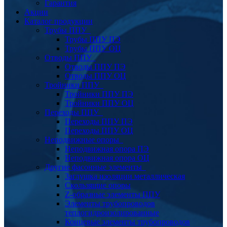
Гарантия
Акции
Каталог продукции
Трубы ППУ
Трубы ППУ ПЭ
Трубы ППУ ОЦ
Отводы ППУ
Отводы ППУ ПЭ
Отводы ППУ ОЦ
Тройники ППУ
Тройники ППУ ПЭ
Тройники ППУ ОЦ
Переходы ППУ
Переходы ППУ ПЭ
Переходы ППУ ОЦ
Неподвижные опоры
Неподвижная опора ПЭ
Неподвижная опора ОЦ
Другие фасонные элементы
Заглушка изоляции металлическая
Скользящие опоры
Z-образные элементы ППУ
Элементы трубопроводов
теплогидроизолированные
Концевые элементы трубопроводов