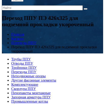
Переход ППУ ПЭ 426x325 для
подземной прокладки укороченный
Главная
Каталог
Переходы ППУ
Переход ППУ ПЭ 426x325 для подземной прокладки
укороченный
Трубы ППУ
Отводы ППУ
Тройники ППУ
Переходы ППУ
Неподвижные опоры
Другие фасонные элементы
Комплектующие
Скорлупа ППУ
Пенопакеты монтажные
Запорная арматура ППУ
Промышленные котлы