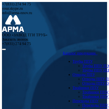
+7(831) 274 94 75
your.skype.ru
info@arma-nnov.ru
ООО «ЗАВОД ТГИ ТРУБ»
Заказать звонок
+7(831) 274 94 75
Каталог продукции
Трубы ППУ
Трубы ППУ ПЭ
Трубы ППУ О
Отводы ППУ
Отводы ППУ 
Отводы ППУ 
Тройники ППУ
Тройники ППУ
Тройники ППУ
Переходы ППУ
Переходы ППУ