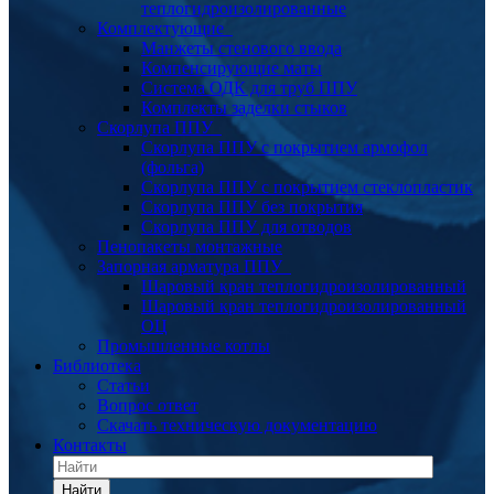
теплогидроизолированные
Комплектующие
Манжеты стенового ввода
Компенсирующие маты
Система ОДК для труб ППУ
Комплекты заделки стыков
Скорлупа ППУ
Скорлупа ППУ с покрытием армофол
(фольга)
Скорлупа ППУ с покрытием стеклопластик
Скорлупа ППУ без покрытия
Скорлупа ППУ для отводов
Пенопакеты монтажные
Запорная арматура ППУ
Шаровый кран теплогидроизолированный
Шаровый кран теплогидроизолированный
ОЦ
Промышленные котлы
Библиотека
Статьи
Вопрос ответ
Скачать техническую документацию
Контакты
Найти