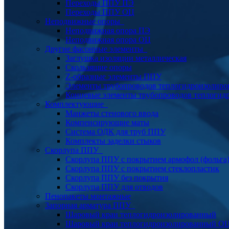
Переходы ППУ ПЭ
Переходы ППУ ОЦ
Неподвижные опоры
Неподвижная опора ПЭ
Неподвижная опора ОЦ
Другие фасонные элементы
Заглушка изоляции металлическая
Скользящие опоры
Z-образные элементы ППУ
Элементы трубопроводов теплогидроизолиро
Концевые элементы трубопроводов теплогид
Комплектующие
Манжеты стенового ввода
Компенсирующие маты
Система ОДК для труб ППУ
Комплекты заделки стыков
Скорлупа ППУ
Скорлупа ППУ с покрытием армофол (фольга
Скорлупа ППУ с покрытием стеклопластик
Скорлупа ППУ без покрытия
Скорлупа ППУ для отводов
Пенопакеты монтажные
Запорная арматура ППУ
Шаровый кран теплогидроизолированный
Шаровый кран теплогидроизолированный О