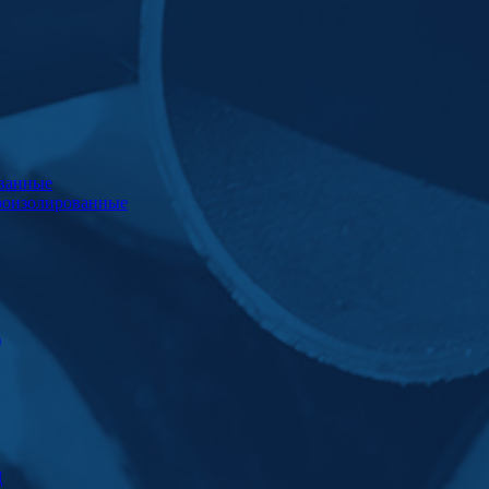
ванные
роизолированные
)
Ц