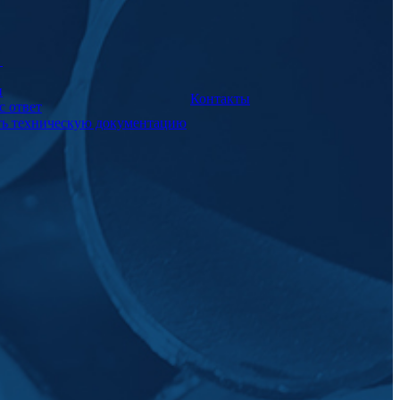
а
и
Контакты
с ответ
ть техническую документацию