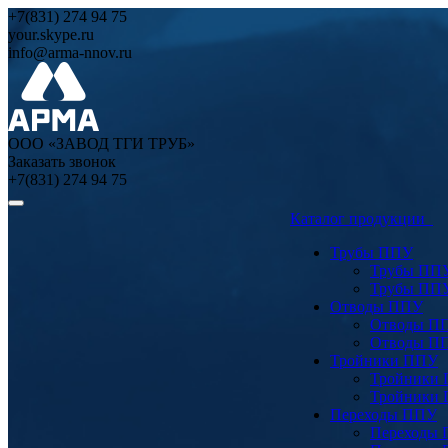
+7(831) 274 94 75
your.skype.ru
info@arma-nnov.ru
ООО «ЗАВОД ТГИ ТРУБ»
Заказать звонок
+7(831) 274 94 75
Каталог продукции
Трубы ППУ
Трубы ПП
Трубы ПП
Отводы ППУ
Отводы П
Отводы П
Тройники ППУ
Тройники
Тройники
Переходы ППУ
Переходы