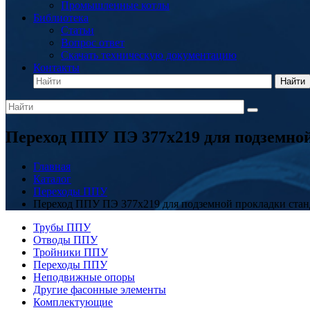
Промышленные котлы
Библиотека
Статьи
Вопрос ответ
Скачать техническую документацию
Контакты
Найти
Переход ППУ ПЭ 377x219 для подземно
Главная
Каталог
Переходы ППУ
Переход ППУ ПЭ 377x219 для подземной прокладки ста
Трубы ППУ
Отводы ППУ
Тройники ППУ
Переходы ППУ
Неподвижные опоры
Другие фасонные элементы
Комплектующие