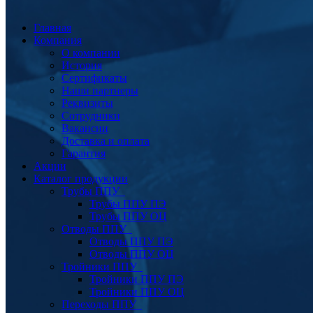
Главная
Компания
О компании
История
Сертификаты
Наши партнеры
Реквизиты
Сотрудники
Вакансии
Доставка и оплата
Гарантия
Акции
Каталог продукции
Трубы ППУ
Трубы ППУ ПЭ
Трубы ППУ ОЦ
Отводы ППУ
Отводы ППУ ПЭ
Отводы ППУ ОЦ
Тройники ППУ
Тройники ППУ ПЭ
Тройники ППУ ОЦ
Переходы ППУ