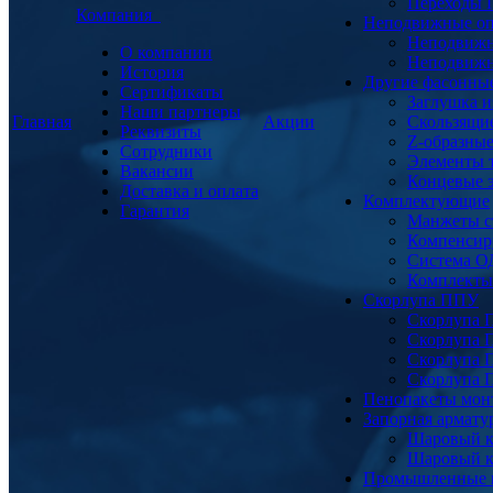
Переходы
Компания
Неподвижные о
Неподвижн
О компании
Неподвижн
История
Другие фасонны
Сертификаты
Заглушка и
Наши партнеры
Главная
Акции
Скользящи
Реквизиты
Z-образны
Сотрудники
Элементы 
Вакансии
Концевые 
Доставка и оплата
Комплектующие
Гарантия
Манжеты с
Компенсир
Система О
Комплекты 
Скорлупа ППУ
Скорлупа 
Скорлупа 
Скорлупа 
Скорлупа 
Пенопакеты мон
Запорная армат
Шаровый к
Шаровый к
Промышленные 