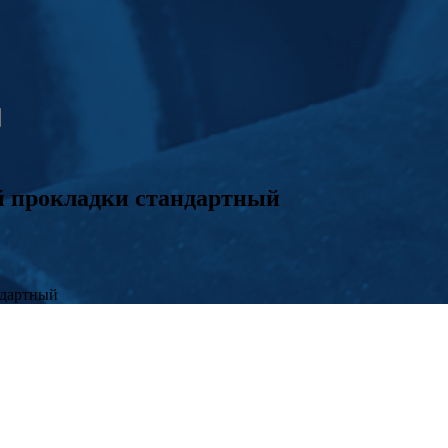
й прокладки стандартный
ндартный