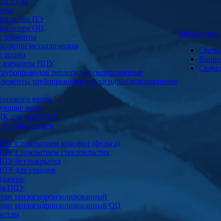
 ППУ ОЦ
поры
ая опора ПЭ
ая опора ОЦ
Библиотек
е элементы
золяции металлическая
Стать
е опоры
Вопро
е элементы ППУ
Скача
трубопроводов теплогидроизолированные
элементы трубопроводов теплогидроизолированные
тенового ввода
ующие маты
ДК для труб ППУ
заделки стыков
ППУ с покрытием армофол (фольга)
ППУ с покрытием стеклопластик
ППУ без покрытия
ППУ для отводов
тажные
ура ППУ
ран теплогидроизолированный
ран теплогидроизолированный ОЦ
котлы