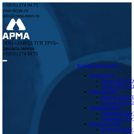
+7(831) 274 94 75
your.skype.ru
info@arma-nnov.ru
ООО «ЗАВОД ТГИ ТРУБ»
Заказать звонок
+7(831) 274 94 75
Каталог продукции
Трубы ППУ
Трубы ППУ ПЭ
Трубы ППУ О
Отводы ППУ
Отводы ППУ 
Отводы ППУ 
Тройники ППУ
Тройники ППУ
Тройники ППУ
Переходы ППУ
Переходы ППУ