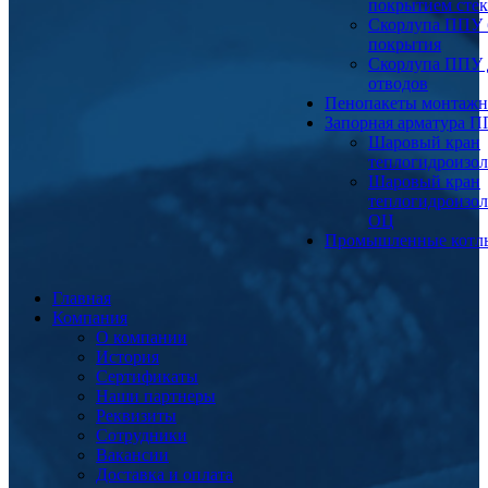
покрытием сте
Скорлупа ППУ 
покрытия
Скорлупа ППУ 
отводов
Пенопакеты монтаж
Запорная арматура 
Шаровый кран
теплогидроизо
Шаровый кран
теплогидроизо
ОЦ
Промышленные котл
Главная
Компания
О компании
История
Сертификаты
Наши партнеры
Реквизиты
Сотрудники
Вакансии
Доставка и оплата