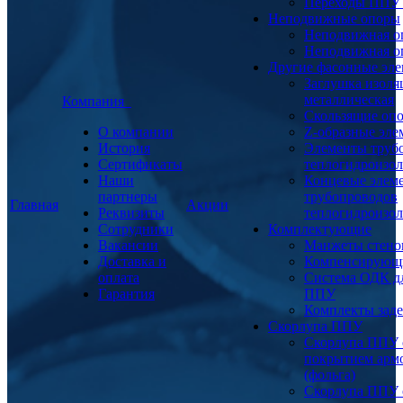
Переходы ППУ
Неподвижные опоры
Неподвижная о
Неподвижная о
Другие фасонные эл
Заглушка изоля
металлическая
Компания
Скользящие оп
О компании
Z-образные эл
История
Элементы труб
Сертификаты
теплогидроизо
Наши
Концевые элем
партнеры
трубопроводов
Главная
Акции
Реквизиты
теплогидроизо
Сотрудники
Комплектующие
Вакансии
Манжеты стено
Доставка и
Компенсирующ
оплата
Система ОДК дл
Гарантия
ППУ
Комплекты заде
Скорлупа ППУ
Скорлупа ППУ 
покрытием арм
(фольга)
Скорлупа ППУ 