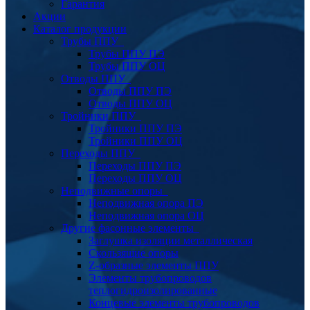
Гарантия
Акции
Каталог продукции
Трубы ППУ
Трубы ППУ ПЭ
Трубы ППУ ОЦ
Отводы ППУ
Отводы ППУ ПЭ
Отводы ППУ ОЦ
Тройники ППУ
Тройники ППУ ПЭ
Тройники ППУ ОЦ
Переходы ППУ
Переходы ППУ ПЭ
Переходы ППУ ОЦ
Неподвижные опоры
Неподвижная опора ПЭ
Неподвижная опора ОЦ
Другие фасонные элементы
Заглушка изоляции металлическая
Скользящие опоры
Z-образные элементы ППУ
Элементы трубопроводов
теплогидроизолированные
Концевые элементы трубопроводов