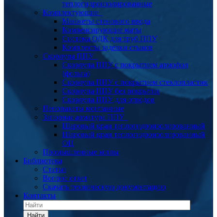
теплогидроизолированные
Комплектующие
Манжеты стенового ввода
Компенсирующие маты
Система ОДК для труб ППУ
Комплекты заделки стыков
Скорлупа ППУ
Скорлупа ППУ с покрытием армофол
(фольга)
Скорлупа ППУ с покрытием стеклопластик
Скорлупа ППУ без покрытия
Скорлупа ППУ для отводов
Пенопакеты монтажные
Запорная арматура ППУ
Шаровый кран теплогидроизолированный
Шаровый кран теплогидроизолированный
ОЦ
Промышленные котлы
Библиотека
Статьи
Вопрос ответ
Скачать техническую документацию
Контакты
Найти