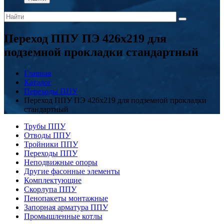
Переход ППУ ПЭ 426x219 для
подземной прокладки стандартный
Главная
Каталог
Переходы ППУ
Переход ППУ ПЭ 426x219 для подземной прокладки
стандартный
Трубы ППУ
Отводы ППУ
Тройники ППУ
Переходы ППУ
Неподвижные опоры
Другие фасонные элементы
Комплектующие
Скорлупа ППУ
Пенопакеты монтажные
Запорная арматура ППУ
Промышленные котлы