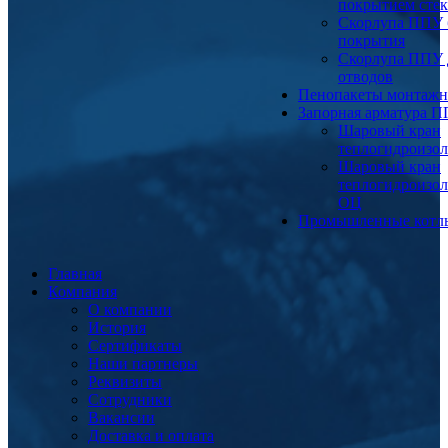
покрытием сте
Скорлупа ППУ 
покрытия
Скорлупа ППУ 
отводов
Пенопакеты монтаж
Запорная арматура 
Шаровый кран
теплогидроизо
Шаровый кран
теплогидроизо
ОЦ
Промышленные котл
Главная
Компания
О компании
История
Сертификаты
Наши партнеры
Реквизиты
Сотрудники
Вакансии
Доставка и оплата