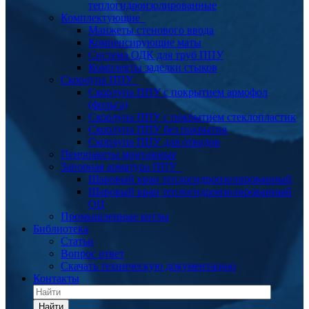
теплогидроизолированные
Комплектующие
Манжеты стенового ввода
Компенсирующие маты
Система ОДК для труб ППУ
Комплекты заделки стыков
Скорлупа ППУ
Скорлупа ППУ с покрытием армофол
(фольга)
Скорлупа ППУ с покрытием стеклопластик
Скорлупа ППУ без покрытия
Скорлупа ППУ для отводов
Пенопакеты монтажные
Запорная арматура ППУ
Шаровый кран теплогидроизолированный
Шаровый кран теплогидроизолированный
ОЦ
Промышленные котлы
Библиотека
Статьи
Вопрос ответ
Скачать техническую документацию
Контакты
Найти