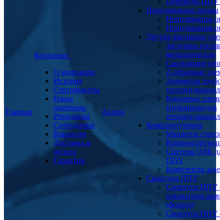
Переходы ППУ
Неподвижные опоры
Неподвижная о
Неподвижная о
Другие фасонные эл
Заглушка изоля
металлическая
Компания
Скользящие оп
О компании
Z-образные эл
История
Элементы труб
Сертификаты
теплогидроизо
Наши
Концевые элем
партнеры
трубопроводов
Главная
Акции
Реквизиты
теплогидроизо
Сотрудники
Комплектующие
Вакансии
Манжеты стено
Доставка и
Компенсирующ
оплата
Система ОДК дл
Гарантия
ППУ
Комплекты заде
Скорлупа ППУ
Скорлупа ППУ 
покрытием арм
(фольга)
Скорлупа ППУ 