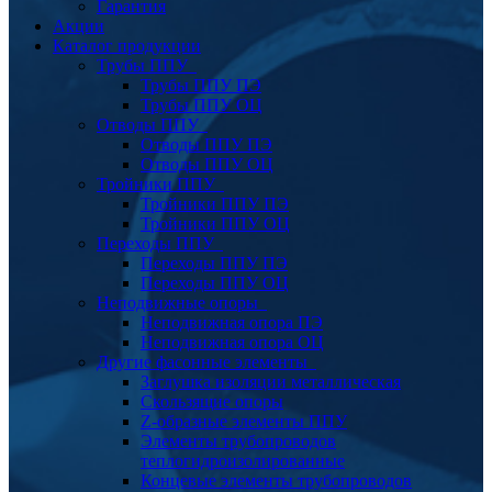
Гарантия
Акции
Каталог продукции
Трубы ППУ
Трубы ППУ ПЭ
Трубы ППУ ОЦ
Отводы ППУ
Отводы ППУ ПЭ
Отводы ППУ ОЦ
Тройники ППУ
Тройники ППУ ПЭ
Тройники ППУ ОЦ
Переходы ППУ
Переходы ППУ ПЭ
Переходы ППУ ОЦ
Неподвижные опоры
Неподвижная опора ПЭ
Неподвижная опора ОЦ
Другие фасонные элементы
Заглушка изоляции металлическая
Скользящие опоры
Z-образные элементы ППУ
Элементы трубопроводов
теплогидроизолированные
Концевые элементы трубопроводов