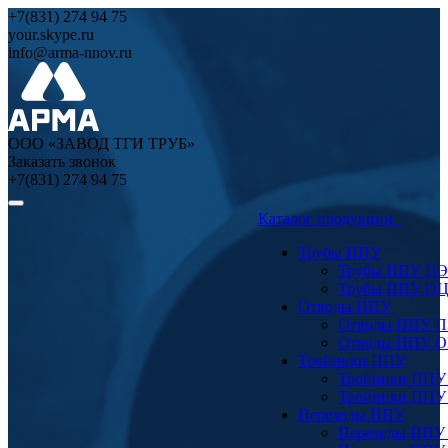
+7(831) 274 94 75
your.skype.ru
info@arma-nnov.ru
ООО «ЗАВОД ТГИ ТРУБ»
Заказать звонок
+7(831) 274 94 75
Каталог продукции
Трубы ППУ
Трубы ППУ ПЭ
Трубы ППУ О
Отводы ППУ
Отводы ППУ 
Отводы ППУ 
Тройники ППУ
Тройники ППУ
Тройники ППУ
Переходы ППУ
Переходы ППУ