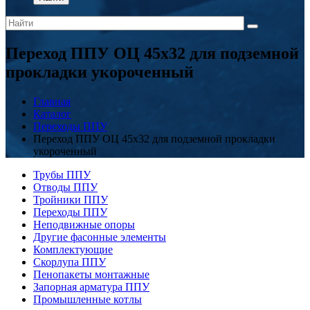
Переход ППУ ОЦ 45x32 для подземной
прокладки укороченный
Главная
Каталог
Переходы ППУ
Переход ППУ ОЦ 45x32 для подземной прокладки
укороченный
Трубы ППУ
Отводы ППУ
Тройники ППУ
Переходы ППУ
Неподвижные опоры
Другие фасонные элементы
Комплектующие
Скорлупа ППУ
Пенопакеты монтажные
Запорная арматура ППУ
Промышленные котлы