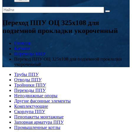
Переход ППУ ОЦ 325x108 для
подземной прокладки укороченный
Главная
Каталог
Переходы ППУ
Переход ППУ ОЦ 325x108 для подземной прокладки
укороченный
Трубы ППУ
Отводы ППУ
Тройники ППУ
Переходы ППУ
Неподвижные опоры
Другие фасонные элементы
Комплектующие
Скорлупа ППУ
Пенопакеты монтажные
Запорная арматура ППУ
Промышленные котлы