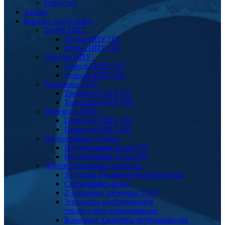
Гарантия
Акции
Каталог продукции
Трубы ППУ
Трубы ППУ ПЭ
Трубы ППУ ОЦ
Отводы ППУ
Отводы ППУ ПЭ
Отводы ППУ ОЦ
Тройники ППУ
Тройники ППУ ПЭ
Тройники ППУ ОЦ
Переходы ППУ
Переходы ППУ ПЭ
Переходы ППУ ОЦ
Неподвижные опоры
Неподвижная опора ПЭ
Неподвижная опора ОЦ
Другие фасонные элементы
Заглушка изоляции металлическая
Скользящие опоры
Z-образные элементы ППУ
Элементы трубопроводов
теплогидроизолированные
Концевые элементы трубопроводов