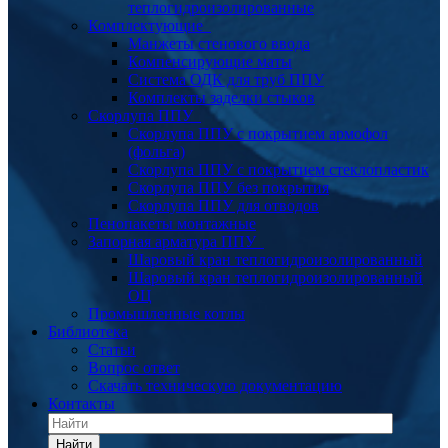
теплогидроизолированные
Комплектующие
Манжеты стенового ввода
Компенсирующие маты
Система ОДК для труб ППУ
Комплекты заделки стыков
Скорлупа ППУ
Скорлупа ППУ с покрытием армофол
(фольга)
Скорлупа ППУ с покрытием стеклопластик
Скорлупа ППУ без покрытия
Скорлупа ППУ для отводов
Пенопакеты монтажные
Запорная арматура ППУ
Шаровый кран теплогидроизолированный
Шаровый кран теплогидроизолированный
ОЦ
Промышленные котлы
Библиотека
Статьи
Вопрос ответ
Скачать техническую документацию
Контакты
Найти