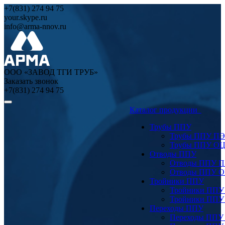
+7(831) 274 94 75
your.skype.ru
info@arma-nnov.ru
ООО «ЗАВОД ТГИ ТРУБ»
Заказать звонок
+7(831) 274 94 75
Каталог продукции
Трубы ППУ
Трубы ППУ ПЭ
Трубы ППУ О
Отводы ППУ
Отводы ППУ 
Отводы ППУ 
Тройники ППУ
Тройники ППУ
Тройники ППУ
Переходы ППУ
Переходы ППУ