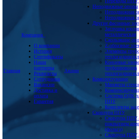
Переходы ППУ
Неподвижные опоры
Неподвижная о
Неподвижная о
Другие фасонные эл
Заглушка изоля
металлическая
Компания
Скользящие оп
О компании
Z-образные эл
История
Элементы труб
Сертификаты
теплогидроизо
Наши
Концевые элем
партнеры
трубопроводов
Главная
Акции
Реквизиты
теплогидроизо
Сотрудники
Комплектующие
Вакансии
Манжеты стено
Доставка и
Компенсирующ
оплата
Система ОДК дл
Гарантия
ППУ
Комплекты заде
Скорлупа ППУ
Скорлупа ППУ 
покрытием арм
(фольга)
Скорлупа ППУ 