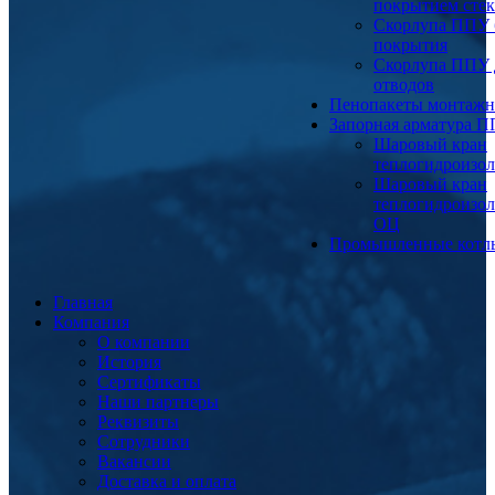
покрытием сте
Скорлупа ППУ 
покрытия
Скорлупа ППУ 
отводов
Пенопакеты монтаж
Запорная арматура 
Шаровый кран
теплогидроизо
Шаровый кран
теплогидроизо
ОЦ
Промышленные котл
Главная
Компания
О компании
История
Сертификаты
Наши партнеры
Реквизиты
Сотрудники
Вакансии
Доставка и оплата