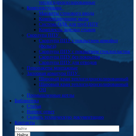
теплогидроизолированные
Комплектующие
Манжеты стенового ввода
Компенсирующие маты
Система ОДК для труб ППУ
Комплекты заделки стыков
Скорлупа ППУ
Скорлупа ППУ с покрытием армофол
(фольга)
Скорлупа ППУ с покрытием стеклопластик
Скорлупа ППУ без покрытия
Скорлупа ППУ для отводов
Пенопакеты монтажные
Запорная арматура ППУ
Шаровый кран теплогидроизолированный
Шаровый кран теплогидроизолированный
ОЦ
Промышленные котлы
Библиотека
Статьи
Вопрос ответ
Скачать техническую документацию
Контакты
Найти