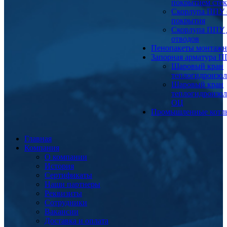
покрытием сте
Скорлупа ППУ 
покрытия
Скорлупа ППУ 
отводов
Пенопакеты монтаж
Запорная арматура 
Шаровый кран
теплогидроизо
Шаровый кран
теплогидроизо
ОЦ
Промышленные котл
Главная
Компания
О компании
История
Сертификаты
Наши партнеры
Реквизиты
Сотрудники
Вакансии
Доставка и оплата