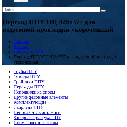
Переход ППУ ОЦ 426x377 для
подземной прокладки укороченный
Главная
Каталог
Переходы ППУ
Переход ППУ ОЦ 426x377 для подземной прокладки
укороченный
Трубы ППУ
Отводы ППУ
Тройники ППУ
Переходы ППУ
Неподвижные опоры
Другие фасонные элементы
Комплектующие
Скорлупа ППУ
Пенопакеты монтажные
Запорная арматура ППУ
Промышленные котлы