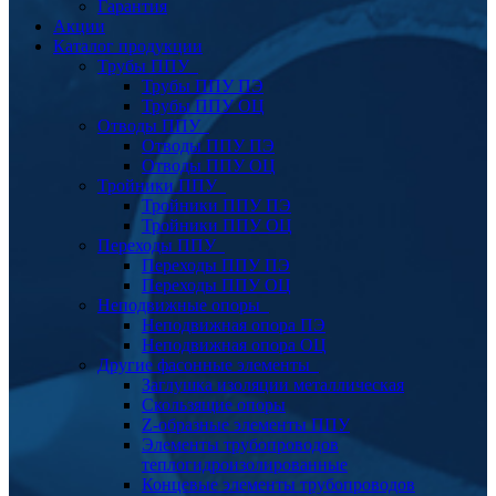
Гарантия
Акции
Каталог продукции
Трубы ППУ
Трубы ППУ ПЭ
Трубы ППУ ОЦ
Отводы ППУ
Отводы ППУ ПЭ
Отводы ППУ ОЦ
Тройники ППУ
Тройники ППУ ПЭ
Тройники ППУ ОЦ
Переходы ППУ
Переходы ППУ ПЭ
Переходы ППУ ОЦ
Неподвижные опоры
Неподвижная опора ПЭ
Неподвижная опора ОЦ
Другие фасонные элементы
Заглушка изоляции металлическая
Скользящие опоры
Z-образные элементы ППУ
Элементы трубопроводов
теплогидроизолированные
Концевые элементы трубопроводов