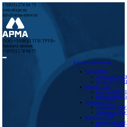
+7(831) 274 94 75
your.skype.ru
info@arma-nnov.ru
ООО «ЗАВОД ТГИ ТРУБ»
Заказать звонок
+7(831) 274 94 75
Каталог продукции
Трубы ППУ
Трубы ППУ ПЭ
Трубы ППУ О
Отводы ППУ
Отводы ППУ 
Отводы ППУ 
Тройники ППУ
Тройники ППУ
Тройники ППУ
Переходы ППУ
Переходы ППУ