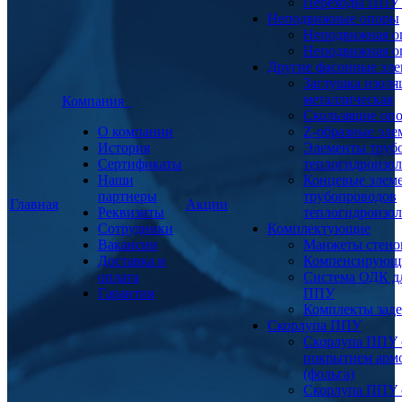
Переходы ППУ
Неподвижные опоры
Неподвижная о
Неподвижная о
Другие фасонные эл
Заглушка изоля
металлическая
Компания
Скользящие оп
О компании
Z-образные эл
История
Элементы труб
Сертификаты
теплогидроизо
Наши
Концевые элем
партнеры
трубопроводов
Главная
Акции
Реквизиты
теплогидроизо
Сотрудники
Комплектующие
Вакансии
Манжеты стено
Доставка и
Компенсирующ
оплата
Система ОДК дл
Гарантия
ППУ
Комплекты заде
Скорлупа ППУ
Скорлупа ППУ 
покрытием арм
(фольга)
Скорлупа ППУ 