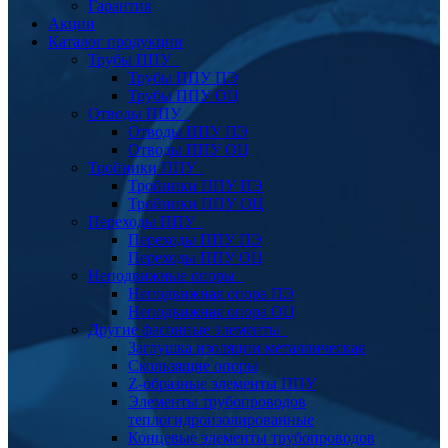
Гарантия
Акции
Каталог продукции
Трубы ППУ
Трубы ППУ ПЭ
Трубы ППУ ОЦ
Отводы ППУ
Отводы ППУ ПЭ
Отводы ППУ ОЦ
Тройники ППУ
Тройники ППУ ПЭ
Тройники ППУ ОЦ
Переходы ППУ
Переходы ППУ ПЭ
Переходы ППУ ОЦ
Неподвижные опоры
Неподвижная опора ПЭ
Неподвижная опора ОЦ
Другие фасонные элементы
Заглушка изоляции металлическая
Скользящие опоры
Z-образные элементы ППУ
Элементы трубопроводов
теплогидроизолированные
Концевые элементы трубопроводов