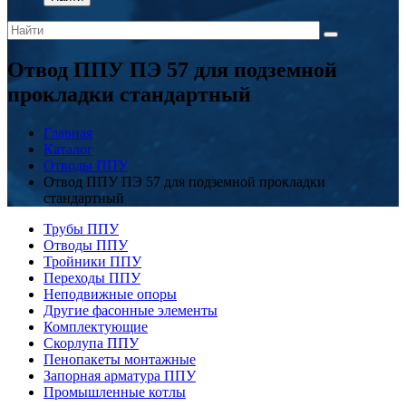
Отвод ППУ ПЭ 57 для подземной
прокладки стандартный
Главная
Каталог
Отводы ППУ
Отвод ППУ ПЭ 57 для подземной прокладки
стандартный
Трубы ППУ
Отводы ППУ
Тройники ППУ
Переходы ППУ
Неподвижные опоры
Другие фасонные элементы
Комплектующие
Скорлупа ППУ
Пенопакеты монтажные
Запорная арматура ППУ
Промышленные котлы