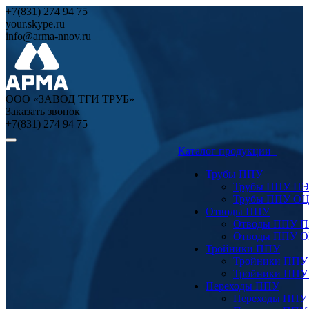
+7(831) 274 94 75
your.skype.ru
info@arma-nnov.ru
ООО «ЗАВОД ТГИ ТРУБ»
Заказать звонок
+7(831) 274 94 75
Каталог продукции
Трубы ППУ
Трубы ППУ ПЭ
Трубы ППУ О
Отводы ППУ
Отводы ППУ 
Отводы ППУ 
Тройники ППУ
Тройники ППУ
Тройники ППУ
Переходы ППУ
Переходы ППУ