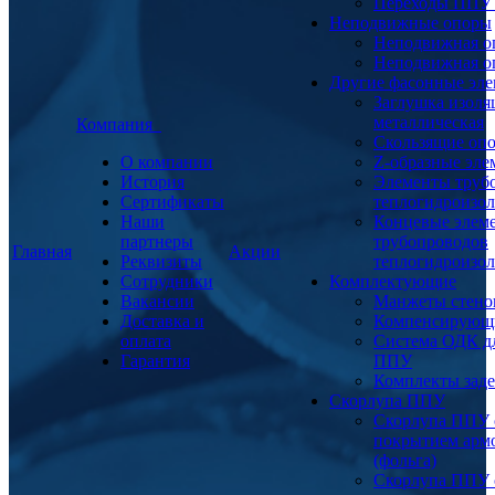
Переходы ППУ
Неподвижные опоры
Неподвижная о
Неподвижная о
Другие фасонные эл
Заглушка изоля
металлическая
Компания
Скользящие оп
О компании
Z-образные эл
История
Элементы труб
Сертификаты
теплогидроизо
Наши
Концевые элем
партнеры
трубопроводов
Главная
Акции
Реквизиты
теплогидроизо
Сотрудники
Комплектующие
Вакансии
Манжеты стено
Доставка и
Компенсирующ
оплата
Система ОДК дл
Гарантия
ППУ
Комплекты заде
Скорлупа ППУ
Скорлупа ППУ 
покрытием арм
(фольга)
Скорлупа ППУ 