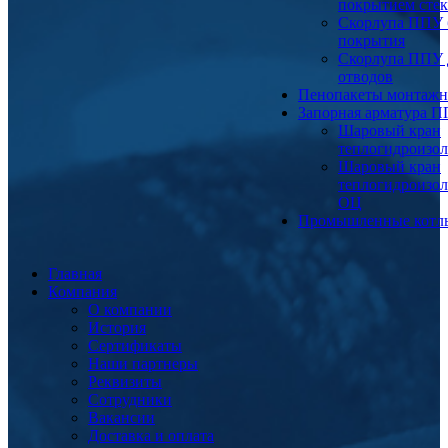
покрытием сте
Скорлупа ППУ 
покрытия
Скорлупа ППУ 
отводов
Пенопакеты монтаж
Запорная арматура 
Шаровый кран
теплогидроизо
Шаровый кран
теплогидроизо
ОЦ
Промышленные котл
Главная
Компания
О компании
История
Сертификаты
Наши партнеры
Реквизиты
Сотрудники
Вакансии
Доставка и оплата