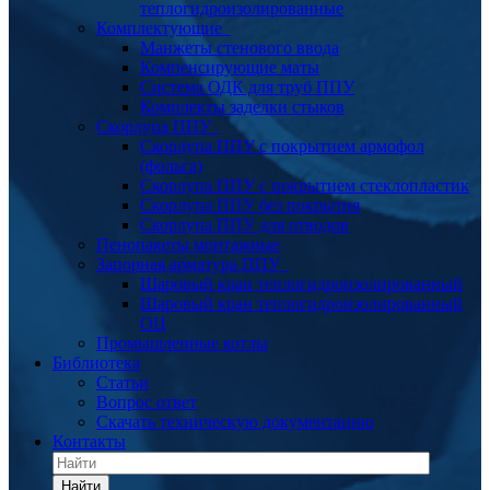
теплогидроизолированные
Комплектующие
Манжеты стенового ввода
Компенсирующие маты
Система ОДК для труб ППУ
Комплекты заделки стыков
Скорлупа ППУ
Скорлупа ППУ с покрытием армофол
(фольга)
Скорлупа ППУ с покрытием стеклопластик
Скорлупа ППУ без покрытия
Скорлупа ППУ для отводов
Пенопакеты монтажные
Запорная арматура ППУ
Шаровый кран теплогидроизолированный
Шаровый кран теплогидроизолированный
ОЦ
Промышленные котлы
Библиотека
Статьи
Вопрос ответ
Скачать техническую документацию
Контакты
Найти