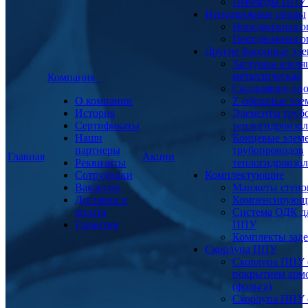
Переходы ППУ
Неподвижные опоры
Неподвижная о
Неподвижная о
Другие фасонные эл
Заглушка изоля
металлическая
Компания
Скользящие оп
О компании
Z-образные эл
История
Элементы труб
Сертификаты
теплогидроизо
Наши
Концевые элем
партнеры
трубопроводов
Главная
Акции
Реквизиты
теплогидроизо
Сотрудники
Комплектующие
Вакансии
Манжеты стено
Доставка и
Компенсирующ
оплата
Система ОДК дл
Гарантия
ППУ
Комплекты заде
Скорлупа ППУ
Скорлупа ППУ 
покрытием арм
(фольга)
Скорлупа ППУ 