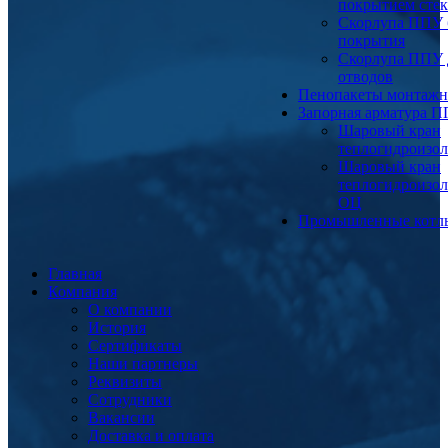
покрытием сте
Скорлупа ППУ 
покрытия
Скорлупа ППУ 
отводов
Пенопакеты монтаж
Запорная арматура 
Шаровый кран
теплогидроизо
Шаровый кран
теплогидроизо
ОЦ
Промышленные котл
Главная
Компания
О компании
История
Сертификаты
Наши партнеры
Реквизиты
Сотрудники
Вакансии
Доставка и оплата