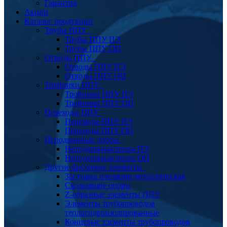
Гарантия
Акции
Каталог продукции
Трубы ППУ
Трубы ППУ ПЭ
Трубы ППУ ОЦ
Отводы ППУ
Отводы ППУ ПЭ
Отводы ППУ ОЦ
Тройники ППУ
Тройники ППУ ПЭ
Тройники ППУ ОЦ
Переходы ППУ
Переходы ППУ ПЭ
Переходы ППУ ОЦ
Неподвижные опоры
Неподвижная опора ПЭ
Неподвижная опора ОЦ
Другие фасонные элементы
Заглушка изоляции металлическая
Скользящие опоры
Z-образные элементы ППУ
Элементы трубопроводов
теплогидроизолированные
Концевые элементы трубопроводов