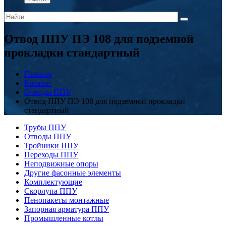
Отвод ППУ ПЭ 108 для подземной
прокладки стандартный
Главная
Каталог
Отводы ППУ
Отвод ППУ ПЭ 108 для подземной прокладки
стандартный
Трубы ППУ
Отводы ППУ
Тройники ППУ
Переходы ППУ
Неподвижные опоры
Другие фасонные элементы
Комплектующие
Скорлупа ППУ
Пенопакеты монтажные
Запорная арматура ППУ
Промышленные котлы