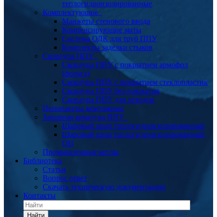
теплогидроизолированные
Комплектующие
Манжеты стенового ввода
Компенсирующие маты
Система ОДК для труб ППУ
Комплекты заделки стыков
Скорлупа ППУ
Скорлупа ППУ с покрытием армофол
(фольга)
Скорлупа ППУ с покрытием стеклопластик
Скорлупа ППУ без покрытия
Скорлупа ППУ для отводов
Пенопакеты монтажные
Запорная арматура ППУ
Шаровый кран теплогидроизолированный
Шаровый кран теплогидроизолированный
ОЦ
Промышленные котлы
Библиотека
Статьи
Вопрос ответ
Скачать техническую документацию
Контакты
Найти