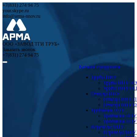
+7(831) 274 94 75
your.skype.ru
info@arma-nnov.ru
ООО «ЗАВОД ТГИ ТРУБ»
Заказать звонок
+7(831) 274 94 75
Каталог продукции
Трубы ППУ
Трубы ППУ ПЭ
Трубы ППУ О
Отводы ППУ
Отводы ППУ 
Отводы ППУ 
Тройники ППУ
Тройники ППУ
Тройники ППУ
Переходы ППУ
Переходы ППУ