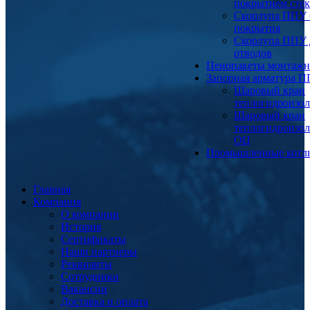
покрытием сте
Скорлупа ППУ 
покрытия
Скорлупа ППУ 
отводов
Пенопакеты монтаж
Запорная арматура 
Шаровый кран
теплогидроизо
Шаровый кран
теплогидроизо
ОЦ
Промышленные котл
Главная
Компания
О компании
История
Сертификаты
Наши партнеры
Реквизиты
Сотрудники
Вакансии
Доставка и оплата