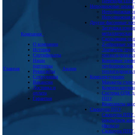
Переходы ППУ
Неподвижные опоры
Неподвижная о
Неподвижная о
Другие фасонные эл
Заглушка изоля
металлическая
Компания
Скользящие оп
О компании
Z-образные эл
История
Элементы труб
Сертификаты
теплогидроизо
Наши
Концевые элем
партнеры
трубопроводов
Главная
Акции
Реквизиты
теплогидроизо
Сотрудники
Комплектующие
Вакансии
Манжеты стено
Доставка и
Компенсирующ
оплата
Система ОДК дл
Гарантия
ППУ
Комплекты заде
Скорлупа ППУ
Скорлупа ППУ 
покрытием арм
(фольга)
Скорлупа ППУ 