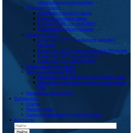
теплогидроизолированные
Комплектующие
Манжеты стенового ввода
Компенсирующие маты
Система ОДК для труб ППУ
Комплекты заделки стыков
Скорлупа ППУ
Скорлупа ППУ с покрытием армофол
(фольга)
Скорлупа ППУ с покрытием стеклопластик
Скорлупа ППУ без покрытия
Скорлупа ППУ для отводов
Пенопакеты монтажные
Запорная арматура ППУ
Шаровый кран теплогидроизолированный
Шаровый кран теплогидроизолированный
ОЦ
Промышленные котлы
Библиотека
Статьи
Вопрос ответ
Скачать техническую документацию
Контакты
Найти