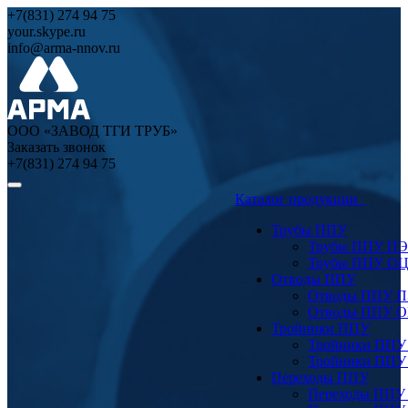
+7(831) 274 94 75
your.skype.ru
info@arma-nnov.ru
ООО «ЗАВОД ТГИ ТРУБ»
Заказать звонок
+7(831) 274 94 75
Каталог продукции
Трубы ППУ
Трубы ППУ ПЭ
Трубы ППУ О
Отводы ППУ
Отводы ППУ 
Отводы ППУ 
Тройники ППУ
Тройники ППУ
Тройники ППУ
Переходы ППУ
Переходы ППУ