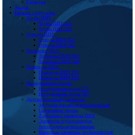
Гарантия
Акции
Каталог продукции
Трубы ППУ
Трубы ППУ ПЭ
Трубы ППУ ОЦ
Отводы ППУ
Отводы ППУ ПЭ
Отводы ППУ ОЦ
Тройники ППУ
Тройники ППУ ПЭ
Тройники ППУ ОЦ
Переходы ППУ
Переходы ППУ ПЭ
Переходы ППУ ОЦ
Неподвижные опоры
Неподвижная опора ПЭ
Неподвижная опора ОЦ
Другие фасонные элементы
Заглушка изоляции металлическая
Скользящие опоры
Z-образные элементы ППУ
Элементы трубопроводов
теплогидроизолированные
Концевые элементы трубопроводов