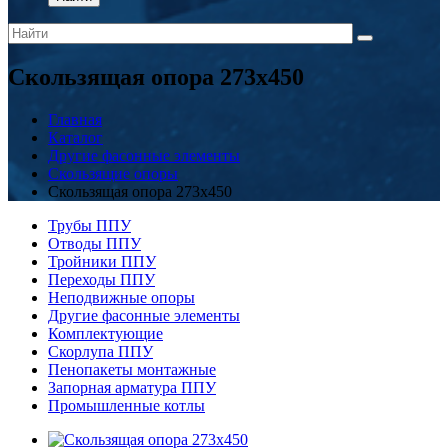
Скользящая опора 273x450
Главная
Каталог
Другие фасонные элементы
Скользящие опоры
Скользящая опора 273x450
Трубы ППУ
Отводы ППУ
Тройники ППУ
Переходы ППУ
Неподвижные опоры
Другие фасонные элементы
Комплектующие
Скорлупа ППУ
Пенопакеты монтажные
Запорная арматура ППУ
Промышленные котлы