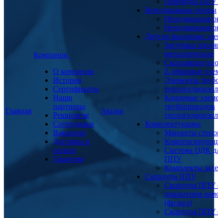
Переходы ППУ
Неподвижные опоры
Неподвижная о
Неподвижная о
Другие фасонные эл
Заглушка изоля
металлическая
Компания
Скользящие оп
О компании
Z-образные эл
История
Элементы труб
Сертификаты
теплогидроизо
Наши
Концевые элем
партнеры
трубопроводов
Главная
Акции
Реквизиты
теплогидроизо
Сотрудники
Комплектующие
Вакансии
Манжеты стено
Доставка и
Компенсирующ
оплата
Система ОДК дл
Гарантия
ППУ
Комплекты заде
Скорлупа ППУ
Скорлупа ППУ 
покрытием арм
(фольга)
Скорлупа ППУ 