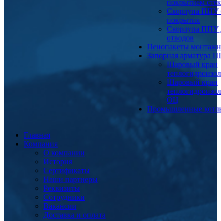
покрытием сте
Скорлупа ППУ 
покрытия
Скорлупа ППУ 
отводов
Пенопакеты монтаж
Запорная арматура 
Шаровый кран
теплогидроизо
Шаровый кран
теплогидроизо
ОЦ
Промышленные котл
Главная
Компания
О компании
История
Сертификаты
Наши партнеры
Реквизиты
Сотрудники
Вакансии
Доставка и оплата