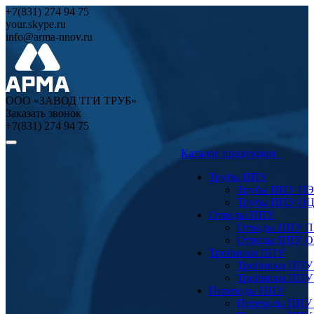
+7(831) 274 94 75
your.skype.ru
info@arma-nnov.ru
ООО «ЗАВОД ТГИ ТРУБ»
Заказать звонок
+7(831) 274 94 75
Каталог продукции
Трубы ППУ
Трубы ППУ ПЭ
Трубы ППУ О
Отводы ППУ
Отводы ППУ 
Отводы ППУ 
Тройники ППУ
Тройники ППУ
Тройники ППУ
Переходы ППУ
Переходы ППУ