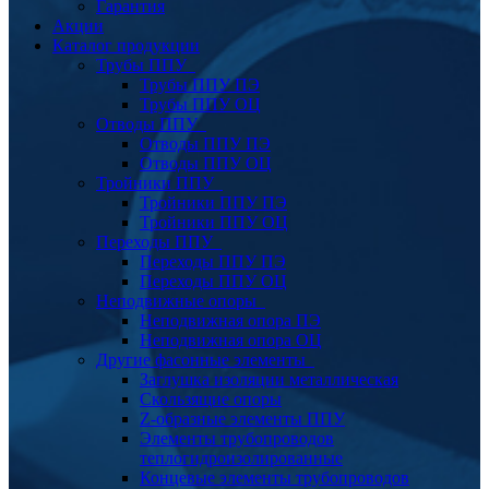
Гарантия
Акции
Каталог продукции
Трубы ППУ
Трубы ППУ ПЭ
Трубы ППУ ОЦ
Отводы ППУ
Отводы ППУ ПЭ
Отводы ППУ ОЦ
Тройники ППУ
Тройники ППУ ПЭ
Тройники ППУ ОЦ
Переходы ППУ
Переходы ППУ ПЭ
Переходы ППУ ОЦ
Неподвижные опоры
Неподвижная опора ПЭ
Неподвижная опора ОЦ
Другие фасонные элементы
Заглушка изоляции металлическая
Скользящие опоры
Z-образные элементы ППУ
Элементы трубопроводов
теплогидроизолированные
Концевые элементы трубопроводов