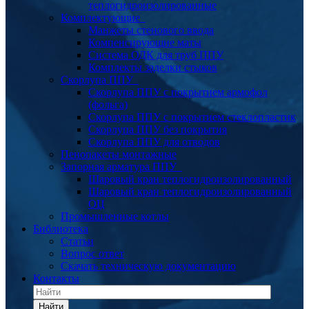
теплогидроизолированные
Комплектующие
Манжеты стенового ввода
Компенсирующие маты
Система ОДК для труб ППУ
Комплекты заделки стыков
Скорлупа ППУ
Скорлупа ППУ с покрытием армофол
(фольга)
Скорлупа ППУ с покрытием стеклопластик
Скорлупа ППУ без покрытия
Скорлупа ППУ для отводов
Пенопакеты монтажные
Запорная арматура ППУ
Шаровый кран теплогидроизолированный
Шаровый кран теплогидроизолированный
ОЦ
Промышленные котлы
Библиотека
Статьи
Вопрос ответ
Скачать техническую документацию
Контакты
Найти