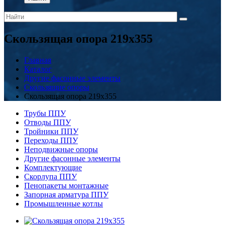
Скользящая опора 219x355
Главная
Каталог
Другие фасонные элементы
Скользящие опоры
Скользящая опора 219x355
Трубы ППУ
Отводы ППУ
Тройники ППУ
Переходы ППУ
Неподвижные опоры
Другие фасонные элементы
Комплектующие
Скорлупа ППУ
Пенопакеты монтажные
Запорная арматура ППУ
Промышленные котлы