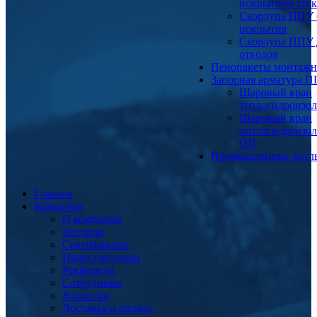
покрытием сте
Скорлупа ППУ 
покрытия
Скорлупа ППУ 
отводов
Пенопакеты монтаж
Запорная арматура 
Шаровый кран
теплогидроизо
Шаровый кран
теплогидроизо
ОЦ
Промышленные котл
Главная
Компания
О компании
История
Сертификаты
Наши партнеры
Реквизиты
Сотрудники
Вакансии
Доставка и оплата