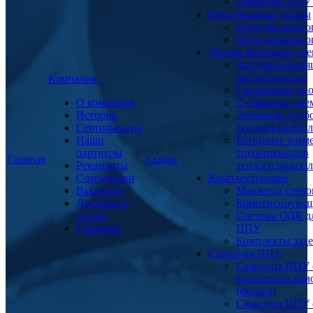
Переходы ППУ
Неподвижные опоры
Неподвижная о
Неподвижная о
Другие фасонные эл
Заглушка изоля
металлическая
Компания
Скользящие оп
О компании
Z-образные эл
История
Элементы труб
Сертификаты
теплогидроизо
Наши
Концевые элем
партнеры
трубопроводов
Главная
Акции
Реквизиты
теплогидроизо
Сотрудники
Комплектующие
Вакансии
Манжеты стено
Доставка и
Компенсирующ
оплата
Система ОДК дл
Гарантия
ППУ
Комплекты заде
Скорлупа ППУ
Скорлупа ППУ 
покрытием арм
(фольга)
Скорлупа ППУ 