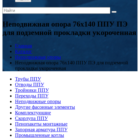
Неподвижная опора 76x140 ППУ ПЭ
для подземной прокладки укороченная
Главная
Каталог
Неподвижные опоры
Неподвижная опора 76x140 ППУ ПЭ для подземной
прокладки укороченная
Трубы ППУ
Отводы ППУ
Тройники ППУ
Переходы ППУ
Неподвижные опоры
Другие фасонные элементы
Комплектующие
Скорлупа ППУ
Пенопакеты монтажные
Запорная арматура ППУ
Промышленные котлы