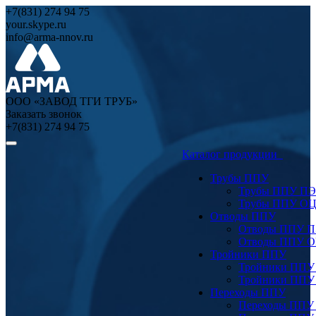
+7(831) 274 94 75
your.skype.ru
info@arma-nnov.ru
ООО «ЗАВОД ТГИ ТРУБ»
Заказать звонок
+7(831) 274 94 75
Каталог продукции
Трубы ППУ
Трубы ППУ ПЭ
Трубы ППУ О
Отводы ППУ
Отводы ППУ 
Отводы ППУ 
Тройники ППУ
Тройники ППУ
Тройники ППУ
Переходы ППУ
Переходы ППУ