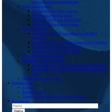
теплогидроизолированные
Комплектующие
Манжеты стенового ввода
Компенсирующие маты
Система ОДК для труб ППУ
Комплекты заделки стыков
Скорлупа ППУ
Скорлупа ППУ с покрытием армофол
(фольга)
Скорлупа ППУ с покрытием стеклопластик
Скорлупа ППУ без покрытия
Скорлупа ППУ для отводов
Пенопакеты монтажные
Запорная арматура ППУ
Шаровый кран теплогидроизолированный
Шаровый кран теплогидроизолированный
ОЦ
Промышленные котлы
Библиотека
Статьи
Вопрос ответ
Скачать техническую документацию
Контакты
Найти