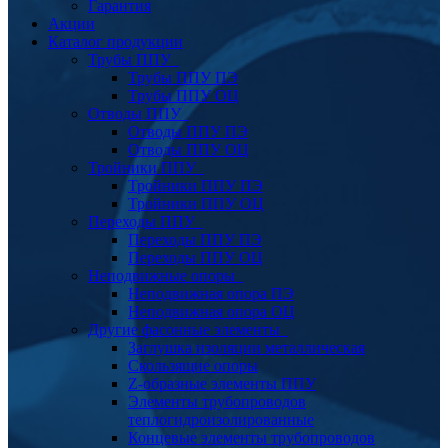
Гарантия
Акции
Каталог продукции
Трубы ППУ
Трубы ППУ ПЭ
Трубы ППУ ОЦ
Отводы ППУ
Отводы ППУ ПЭ
Отводы ППУ ОЦ
Тройники ППУ
Тройники ППУ ПЭ
Тройники ППУ ОЦ
Переходы ППУ
Переходы ППУ ПЭ
Переходы ППУ ОЦ
Неподвижные опоры
Неподвижная опора ПЭ
Неподвижная опора ОЦ
Другие фасонные элементы
Заглушка изоляции металлическая
Скользящие опоры
Z-образные элементы ППУ
Элементы трубопроводов
теплогидроизолированные
Концевые элементы трубопроводов