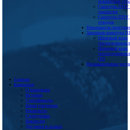
покрытием сте
Скорлупа ППУ 
покрытия
Скорлупа ППУ 
отводов
Пенопакеты монтаж
Запорная арматура 
Шаровый кран
теплогидроизо
Шаровый кран
теплогидроизо
ОЦ
Промышленные котл
Главная
Компания
О компании
История
Сертификаты
Наши партнеры
Реквизиты
Сотрудники
Вакансии
Доставка и оплата