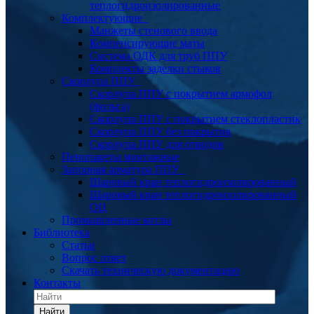
теплогидроизолированные
Комплектующие
Манжеты стенового ввода
Компенсирующие маты
Система ОДК для труб ППУ
Комплекты заделки стыков
Скорлупа ППУ
Скорлупа ППУ с покрытием армофол
(фольга)
Скорлупа ППУ с покрытием стеклопластик
Скорлупа ППУ без покрытия
Скорлупа ППУ для отводов
Пенопакеты монтажные
Запорная арматура ППУ
Шаровый кран теплогидроизолированный
Шаровый кран теплогидроизолированный
ОЦ
Промышленные котлы
Библиотека
Статьи
Вопрос ответ
Скачать техническую документацию
Контакты
Найти