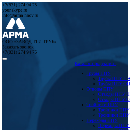
+7(831) 274 94 75
your.skype.ru
info@arma-nnov.ru
ООО «ЗАВОД ТГИ ТРУБ»
Заказать звонок
+7(831) 274 94 75
Каталог продукции
Трубы ППУ
Трубы ППУ ПЭ
Трубы ППУ О
Отводы ППУ
Отводы ППУ 
Отводы ППУ 
Тройники ППУ
Тройники ППУ
Тройники ППУ
Переходы ППУ
Переходы ППУ