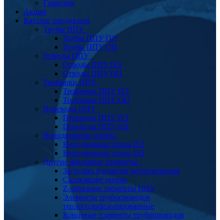
Гарантия
Акции
Каталог продукции
Трубы ППУ
Трубы ППУ ПЭ
Трубы ППУ ОЦ
Отводы ППУ
Отводы ППУ ПЭ
Отводы ППУ ОЦ
Тройники ППУ
Тройники ППУ ПЭ
Тройники ППУ ОЦ
Переходы ППУ
Переходы ППУ ПЭ
Переходы ППУ ОЦ
Неподвижные опоры
Неподвижная опора ПЭ
Неподвижная опора ОЦ
Другие фасонные элементы
Заглушка изоляции металлическая
Скользящие опоры
Z-образные элементы ППУ
Элементы трубопроводов
теплогидроизолированные
Концевые элементы трубопроводов