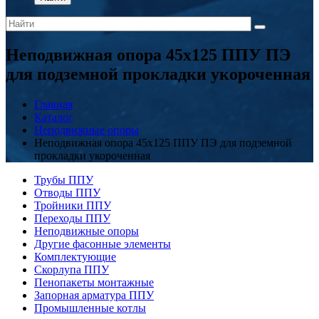
Неподвижная опора 45x125 ППУ ПЭ
для подземной прокладки укороченная
Главная
Каталог
Неподвижные опоры
Неподвижная опора 45x125 ППУ ПЭ для подземной
прокладки укороченная
Трубы ППУ
Отводы ППУ
Тройники ППУ
Переходы ППУ
Неподвижные опоры
Другие фасонные элементы
Комплектующие
Скорлупа ППУ
Пенопакеты монтажные
Запорная арматура ППУ
Промышленные котлы