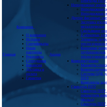
Переходы ППУ
Неподвижные опоры
Неподвижная о
Неподвижная о
Другие фасонные эл
Заглушка изоля
металлическая
Компания
Скользящие оп
О компании
Z-образные эл
История
Элементы труб
Сертификаты
теплогидроизо
Наши
Концевые элем
партнеры
трубопроводов
Главная
Акции
Реквизиты
теплогидроизо
Сотрудники
Комплектующие
Вакансии
Манжеты стено
Доставка и
Компенсирующ
оплата
Система ОДК дл
Гарантия
ППУ
Комплекты заде
Скорлупа ППУ
Скорлупа ППУ 
покрытием арм
(фольга)
Скорлупа ППУ 