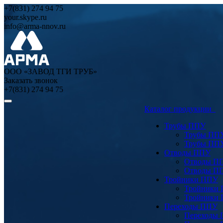
+7(831) 274 94 75
your.skype.ru
info@arma-nnov.ru
ООО «ЗАВОД ТГИ ТРУБ»
Заказать звонок
+7(831) 274 94 75
Каталог продукции
Трубы ППУ
Трубы ПП
Трубы ПП
Отводы ППУ
Отводы П
Отводы П
Тройники ППУ
Тройники
Тройники
Переходы ППУ
Переходы