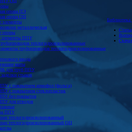
 ППУ ОЦ
поры
ая опора ПЭ
ая опора ОЦ
Библиотек
е элементы
золяции металлическая
Стать
е опоры
Вопро
е элементы ППУ
Скача
трубопроводов теплогидроизолированные
элементы трубопроводов теплогидроизолированные
тенового ввода
ующие маты
ДК для труб ППУ
заделки стыков
ППУ с покрытием армофол (фольга)
ППУ с покрытием стеклопластик
ППУ без покрытия
ППУ для отводов
тажные
ура ППУ
ран теплогидроизолированный
ран теплогидроизолированный ОЦ
котлы