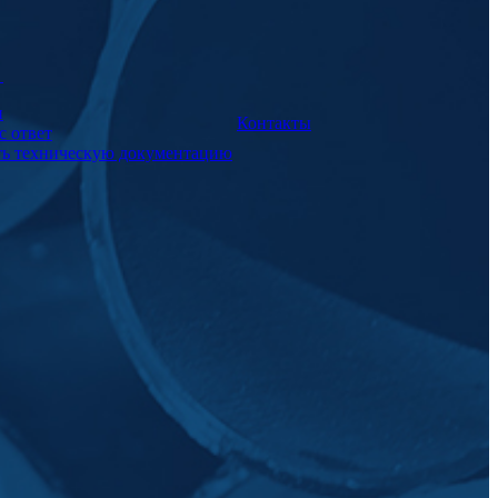
а
и
Контакты
с ответ
ть техническую документацию