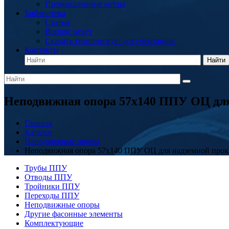
Промышленные котлы
Библиотека
Статьи
Вопрос ответ
Скачать техническую документацию
Контакты
Найти
Неподвижная опора 57x140 ППУ ОЦ для
Главная
Каталог
Неподвижные опоры
Неподвижная опора 57x140 ППУ ОЦ для надземной прок
Трубы ППУ
Отводы ППУ
Тройники ППУ
Переходы ППУ
Неподвижные опоры
Другие фасонные элементы
Комплектующие