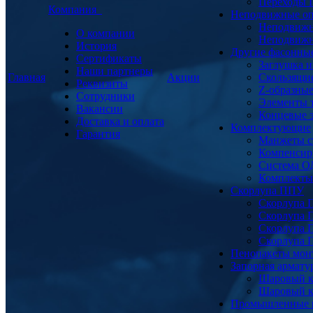
Переходы
Компания
Неподвижные о
Неподвижн
О компании
Неподвижн
История
Другие фасонны
Сертификаты
Заглушка и
Наши партнеры
Главная
Акции
Скользящи
Реквизиты
Z-образны
Сотрудники
Элементы 
Вакансии
Концевые 
Доставка и оплата
Комплектующие
Гарантия
Манжеты с
Компенсир
Система О
Комплекты 
Скорлупа ППУ
Скорлупа 
Скорлупа 
Скорлупа 
Скорлупа 
Пенопакеты мон
Запорная армат
Шаровый к
Шаровый к
Промышленные 