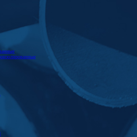
ванные
роизолированные
)
Ц