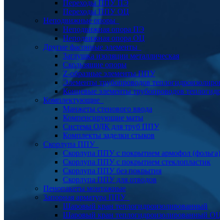
Переходы ППУ ПЭ
Переходы ППУ ОЦ
Неподвижные опоры
Неподвижная опора ПЭ
Неподвижная опора ОЦ
Другие фасонные элементы
Заглушка изоляции металлическая
Скользящие опоры
Z-образные элементы ППУ
Элементы трубопроводов теплогидроизолиро
Концевые элементы трубопроводов теплогид
Комплектующие
Манжеты стенового ввода
Компенсирующие маты
Система ОДК для труб ППУ
Комплекты заделки стыков
Скорлупа ППУ
Скорлупа ППУ с покрытием армофол (фольга
Скорлупа ППУ с покрытием стеклопластик
Скорлупа ППУ без покрытия
Скорлупа ППУ для отводов
Пенопакеты монтажные
Запорная арматура ППУ
Шаровый кран теплогидроизолированный
Шаровый кран теплогидроизолированный О