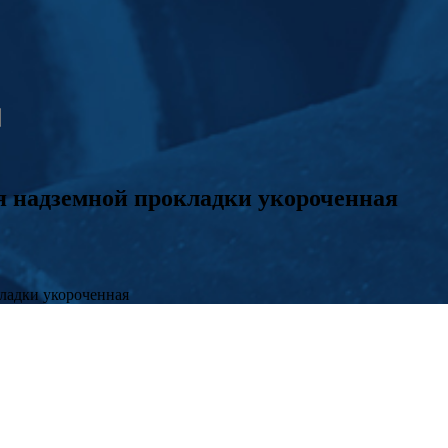
 надземной прокладки укороченная
ладки укороченная