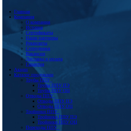
Главная
Компания
О компании
История
Сертификаты
Наши партнеры
Реквизиты
Сотрудники
Вакансии
Доставка и оплата
Гарантия
Акции
Каталог продукции
Трубы ППУ
Трубы ППУ ПЭ
Трубы ППУ ОЦ
Отводы ППУ
Отводы ППУ ПЭ
Отводы ППУ ОЦ
Тройники ППУ
Тройники ППУ ПЭ
Тройники ППУ ОЦ
Переходы ППУ