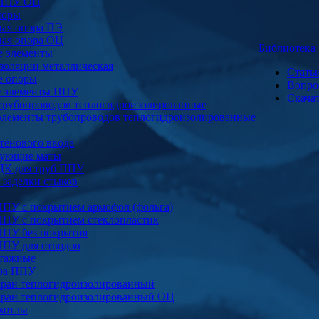
 ППУ ОЦ
поры
ая опора ПЭ
ая опора ОЦ
Библиотек
е элементы
золяции металлическая
Стать
е опоры
Вопро
е элементы ППУ
Скача
трубопроводов теплогидроизолированные
элементы трубопроводов теплогидроизолированные
тенового ввода
ующие маты
ДК для труб ППУ
заделки стыков
ППУ с покрытием армофол (фольга)
ППУ с покрытием стеклопластик
ППУ без покрытия
ППУ для отводов
тажные
ура ППУ
ран теплогидроизолированный
ран теплогидроизолированный ОЦ
котлы