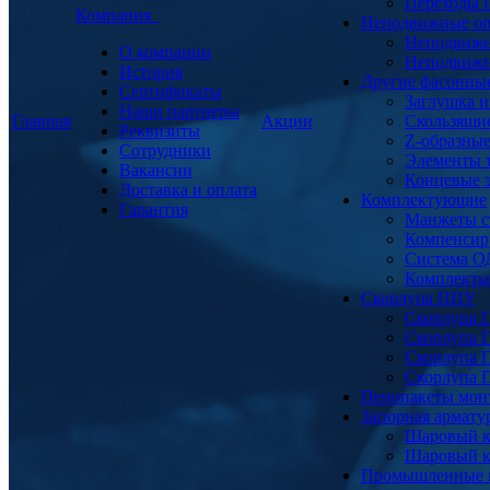
Переходы
Компания
Неподвижные о
Неподвижн
О компании
Неподвижн
История
Другие фасонны
Сертификаты
Заглушка и
Наши партнеры
Главная
Акции
Скользящи
Реквизиты
Z-образны
Сотрудники
Элементы 
Вакансии
Концевые 
Доставка и оплата
Комплектующие
Гарантия
Манжеты с
Компенсир
Система О
Комплекты 
Скорлупа ППУ
Скорлупа 
Скорлупа 
Скорлупа 
Скорлупа 
Пенопакеты мон
Запорная армат
Шаровый к
Шаровый к
Промышленные 