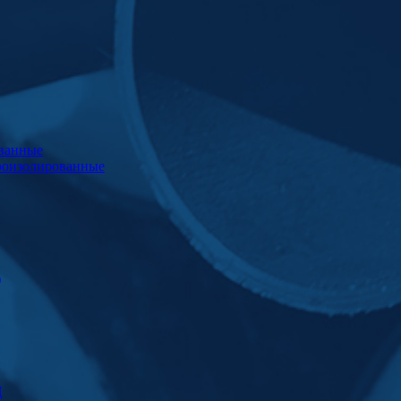
ванные
роизолированные
)
Ц