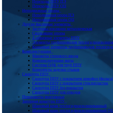
Переходы ППУ ПЭ
Переходы ППУ ОЦ
Неподвижные опоры
Неподвижная опора ПЭ
Неподвижная опора ОЦ
Другие фасонные элементы
Заглушка изоляции металлическая
Скользящие опоры
Z-образные элементы ППУ
Элементы трубопроводов теплогидроизолиро
Концевые элементы трубопроводов теплогид
Комплектующие
Манжеты стенового ввода
Компенсирующие маты
Система ОДК для труб ППУ
Комплекты заделки стыков
Скорлупа ППУ
Скорлупа ППУ с покрытием армофол (фольга
Скорлупа ППУ с покрытием стеклопластик
Скорлупа ППУ без покрытия
Скорлупа ППУ для отводов
Пенопакеты монтажные
Запорная арматура ППУ
Шаровый кран теплогидроизолированный
Шаровый кран теплогидроизолированный О