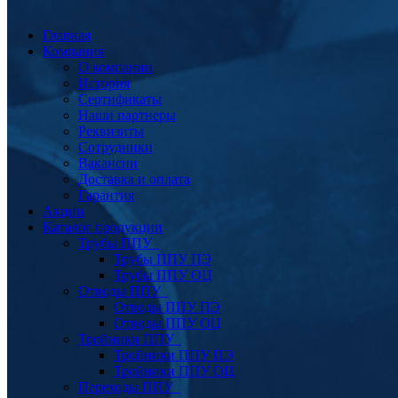
Главная
Компания
О компании
История
Сертификаты
Наши партнеры
Реквизиты
Сотрудники
Вакансии
Доставка и оплата
Гарантия
Акции
Каталог продукции
Трубы ППУ
Трубы ППУ ПЭ
Трубы ППУ ОЦ
Отводы ППУ
Отводы ППУ ПЭ
Отводы ППУ ОЦ
Тройники ППУ
Тройники ППУ ПЭ
Тройники ППУ ОЦ
Переходы ППУ