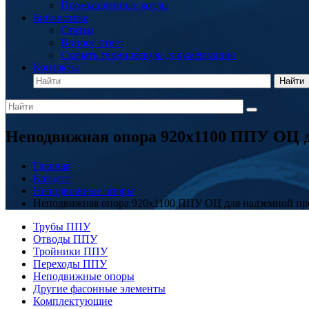
Промышленные котлы
Библиотека
Статьи
Вопрос ответ
Скачать техническую документацию
Контакты
Найти
Неподвижная опора 920x1100 ППУ ОЦ д
Главная
Каталог
Неподвижные опоры
Неподвижная опора 920x1100 ППУ ОЦ для надземной про
Трубы ППУ
Отводы ППУ
Тройники ППУ
Переходы ППУ
Неподвижные опоры
Другие фасонные элементы
Комплектующие