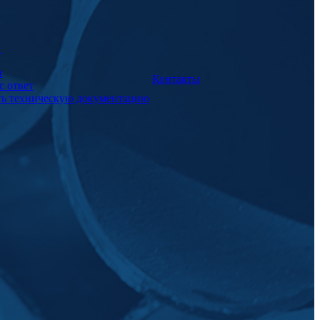
а
и
Контакты
с ответ
ть техническую документацию