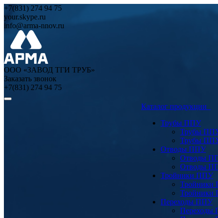
+7(831) 274 94 75
your.skype.ru
info@arma-nnov.ru
ООО «ЗАВОД ТГИ ТРУБ»
Заказать звонок
+7(831) 274 94 75
Каталог продукции
Трубы ППУ
Трубы ПП
Трубы ПП
Отводы ППУ
Отводы П
Отводы П
Тройники ППУ
Тройники
Тройники
Переходы ППУ
Переходы