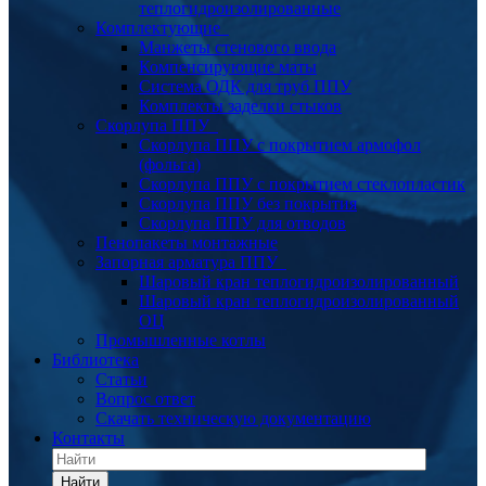
теплогидроизолированные
Комплектующие
Манжеты стенового ввода
Компенсирующие маты
Система ОДК для труб ППУ
Комплекты заделки стыков
Скорлупа ППУ
Скорлупа ППУ с покрытием армофол
(фольга)
Скорлупа ППУ с покрытием стеклопластик
Скорлупа ППУ без покрытия
Скорлупа ППУ для отводов
Пенопакеты монтажные
Запорная арматура ППУ
Шаровый кран теплогидроизолированный
Шаровый кран теплогидроизолированный
ОЦ
Промышленные котлы
Библиотека
Статьи
Вопрос ответ
Скачать техническую документацию
Контакты
Найти