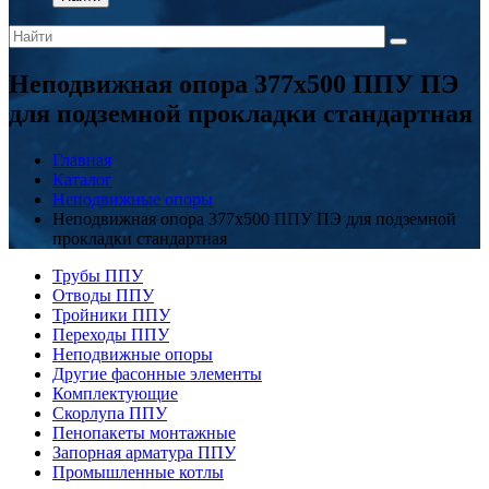
Неподвижная опора 377x500 ППУ ПЭ
для подземной прокладки стандартная
Главная
Каталог
Неподвижные опоры
Неподвижная опора 377x500 ППУ ПЭ для подземной
прокладки стандартная
Трубы ППУ
Отводы ППУ
Тройники ППУ
Переходы ППУ
Неподвижные опоры
Другие фасонные элементы
Комплектующие
Скорлупа ППУ
Пенопакеты монтажные
Запорная арматура ППУ
Промышленные котлы