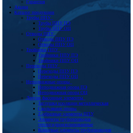
Гарантия
Акции
Каталог продукции
Трубы ППУ
Трубы ППУ ПЭ
Трубы ППУ ОЦ
Отводы ППУ
Отводы ППУ ПЭ
Отводы ППУ ОЦ
Тройники ППУ
Тройники ППУ ПЭ
Тройники ППУ ОЦ
Переходы ППУ
Переходы ППУ ПЭ
Переходы ППУ ОЦ
Неподвижные опоры
Неподвижная опора ПЭ
Неподвижная опора ОЦ
Другие фасонные элементы
Заглушка изоляции металлическая
Скользящие опоры
Z-образные элементы ППУ
Элементы трубопроводов
теплогидроизолированные
Концевые элементы трубопроводов