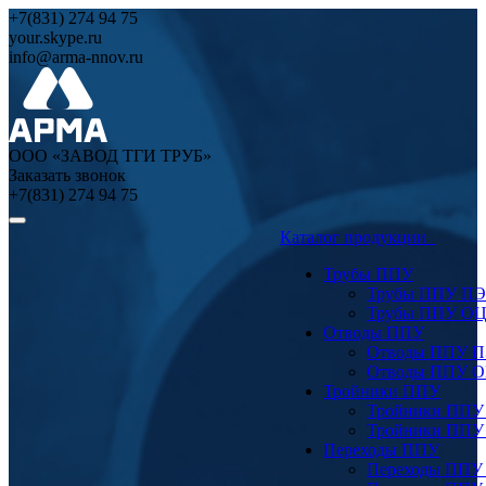
+7(831) 274 94 75
your.skype.ru
info@arma-nnov.ru
ООО «ЗАВОД ТГИ ТРУБ»
Заказать звонок
+7(831) 274 94 75
Каталог продукции
Трубы ППУ
Трубы ППУ ПЭ
Трубы ППУ О
Отводы ППУ
Отводы ППУ 
Отводы ППУ 
Тройники ППУ
Тройники ППУ
Тройники ППУ
Переходы ППУ
Переходы ППУ