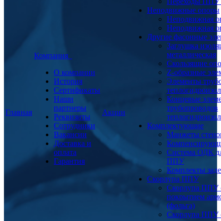
Переходы ППУ
Неподвижные опоры
Неподвижная о
Неподвижная о
Другие фасонные эл
Заглушка изоля
металлическая
Компания
Скользящие оп
О компании
Z-образные эл
История
Элементы труб
Сертификаты
теплогидроизо
Наши
Концевые элем
партнеры
трубопроводов
Главная
Акции
Реквизиты
теплогидроизо
Сотрудники
Комплектующие
Вакансии
Манжеты стено
Доставка и
Компенсирующ
оплата
Система ОДК дл
Гарантия
ППУ
Комплекты заде
Скорлупа ППУ
Скорлупа ППУ 
покрытием арм
(фольга)
Скорлупа ППУ 