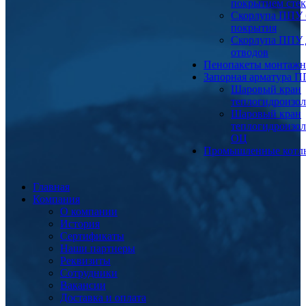
покрытием сте
Скорлупа ППУ 
покрытия
Скорлупа ППУ 
отводов
Пенопакеты монтаж
Запорная арматура 
Шаровый кран
теплогидроизо
Шаровый кран
теплогидроизо
ОЦ
Промышленные котл
Главная
Компания
О компании
История
Сертификаты
Наши партнеры
Реквизиты
Сотрудники
Вакансии
Доставка и оплата