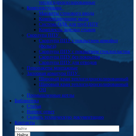
теплогидроизолированные
Комплектующие
Манжеты стенового ввода
Компенсирующие маты
Система ОДК для труб ППУ
Комплекты заделки стыков
Скорлупа ППУ
Скорлупа ППУ с покрытием армофол
(фольга)
Скорлупа ППУ с покрытием стеклопластик
Скорлупа ППУ без покрытия
Скорлупа ППУ для отводов
Пенопакеты монтажные
Запорная арматура ППУ
Шаровый кран теплогидроизолированный
Шаровый кран теплогидроизолированный
ОЦ
Промышленные котлы
Библиотека
Статьи
Вопрос ответ
Скачать техническую документацию
Контакты
Найти