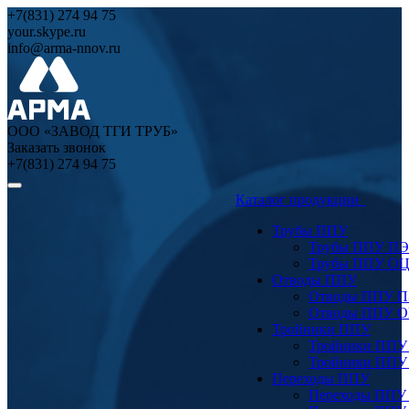
+7(831) 274 94 75
your.skype.ru
info@arma-nnov.ru
ООО «ЗАВОД ТГИ ТРУБ»
Заказать звонок
+7(831) 274 94 75
Каталог продукции
Трубы ППУ
Трубы ППУ ПЭ
Трубы ППУ О
Отводы ППУ
Отводы ППУ 
Отводы ППУ 
Тройники ППУ
Тройники ППУ
Тройники ППУ
Переходы ППУ
Переходы ППУ