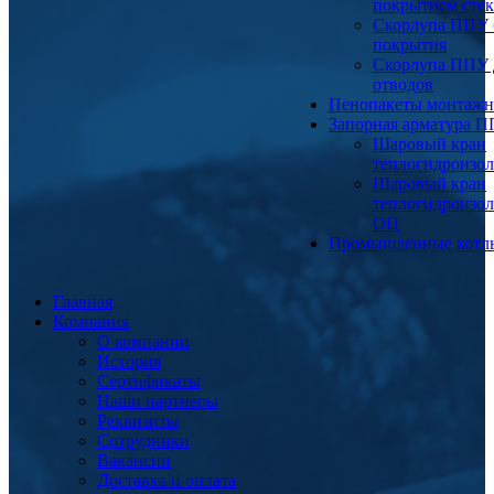
покрытием сте
Скорлупа ППУ 
покрытия
Скорлупа ППУ 
отводов
Пенопакеты монтаж
Запорная арматура 
Шаровый кран
теплогидроизо
Шаровый кран
теплогидроизо
ОЦ
Промышленные котл
Главная
Компания
О компании
История
Сертификаты
Наши партнеры
Реквизиты
Сотрудники
Вакансии
Доставка и оплата