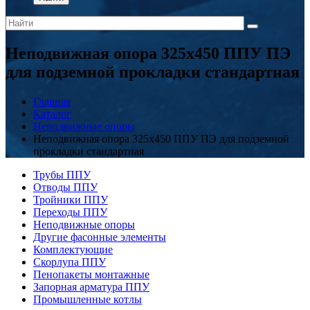
Неподвижная опора 325x450 ППУ ПЭ
для подземной прокладки стандартная
Главная
Каталог
Неподвижные опоры
Неподвижная опора 325x450 ППУ ПЭ для подземной
прокладки стандартная
Трубы ППУ
Отводы ППУ
Тройники ППУ
Переходы ППУ
Неподвижные опоры
Другие фасонные элементы
Комплектующие
Скорлупа ППУ
Пенопакеты монтажные
Запорная арматура ППУ
Промышленные котлы