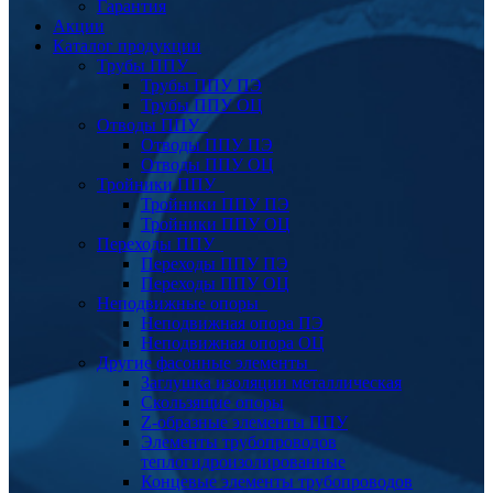
Гарантия
Акции
Каталог продукции
Трубы ППУ
Трубы ППУ ПЭ
Трубы ППУ ОЦ
Отводы ППУ
Отводы ППУ ПЭ
Отводы ППУ ОЦ
Тройники ППУ
Тройники ППУ ПЭ
Тройники ППУ ОЦ
Переходы ППУ
Переходы ППУ ПЭ
Переходы ППУ ОЦ
Неподвижные опоры
Неподвижная опора ПЭ
Неподвижная опора ОЦ
Другие фасонные элементы
Заглушка изоляции металлическая
Скользящие опоры
Z-образные элементы ППУ
Элементы трубопроводов
теплогидроизолированные
Концевые элементы трубопроводов