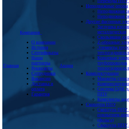
Переходы ППУ
Неподвижные опоры
Неподвижная о
Неподвижная о
Другие фасонные эл
Заглушка изоля
металлическая
Компания
Скользящие оп
О компании
Z-образные эл
История
Элементы труб
Сертификаты
теплогидроизо
Наши
Концевые элем
партнеры
трубопроводов
Главная
Акции
Реквизиты
теплогидроизо
Сотрудники
Комплектующие
Вакансии
Манжеты стено
Доставка и
Компенсирующ
оплата
Система ОДК дл
Гарантия
ППУ
Комплекты заде
Скорлупа ППУ
Скорлупа ППУ 
покрытием арм
(фольга)
Скорлупа ППУ 