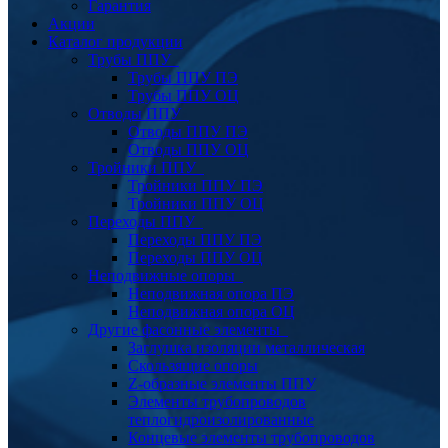
Гарантия
Акции
Каталог продукции
Трубы ППУ
Трубы ППУ ПЭ
Трубы ППУ ОЦ
Отводы ППУ
Отводы ППУ ПЭ
Отводы ППУ ОЦ
Тройники ППУ
Тройники ППУ ПЭ
Тройники ППУ ОЦ
Переходы ППУ
Переходы ППУ ПЭ
Переходы ППУ ОЦ
Неподвижные опоры
Неподвижная опора ПЭ
Неподвижная опора ОЦ
Другие фасонные элементы
Заглушка изоляции металлическая
Скользящие опоры
Z-образные элементы ППУ
Элементы трубопроводов
теплогидроизолированные
Концевые элементы трубопроводов