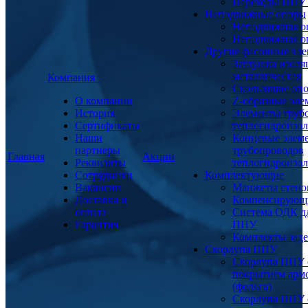
Переходы ППУ
Неподвижные опоры
Неподвижная о
Неподвижная о
Другие фасонные эл
Заглушка изоля
металлическая
Компания
Скользящие оп
О компании
Z-образные эл
История
Элементы труб
Сертификаты
теплогидроизо
Наши
Концевые элем
партнеры
трубопроводов
Главная
Акции
Реквизиты
теплогидроизо
Сотрудники
Комплектующие
Вакансии
Манжеты стено
Доставка и
Компенсирующ
оплата
Система ОДК дл
Гарантия
ППУ
Комплекты заде
Скорлупа ППУ
Скорлупа ППУ 
покрытием арм
(фольга)
Скорлупа ППУ 