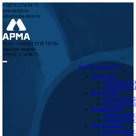
+7(831) 274 94 75
your.skype.ru
info@arma-nnov.ru
ООО «ЗАВОД ТГИ ТРУБ»
Заказать звонок
+7(831) 274 94 75
Каталог продукции
Трубы ППУ
Трубы ППУ ПЭ
Трубы ППУ О
Отводы ППУ
Отводы ППУ 
Отводы ППУ 
Тройники ППУ
Тройники ППУ
Тройники ППУ
Переходы ППУ
Переходы ППУ