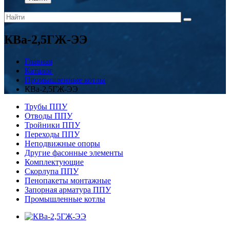
КВа-2,5ГЖ-ЭЭ
Главная
Каталог
Промышленные котлы
КВа-2,5ГЖ-ЭЭ
Трубы ППУ
Отводы ППУ
Тройники ППУ
Переходы ППУ
Неподвижные опоры
Другие фасонные элементы
Комплектующие
Скорлупа ППУ
Пенопакеты монтажные
Запорная арматура ППУ
Промышленные котлы