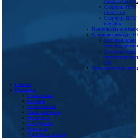
покрытием сте
Скорлупа ППУ 
покрытия
Скорлупа ППУ 
отводов
Пенопакеты монтаж
Запорная арматура 
Шаровый кран
теплогидроизо
Шаровый кран
теплогидроизо
ОЦ
Промышленные котл
Главная
Компания
О компании
История
Сертификаты
Наши партнеры
Реквизиты
Сотрудники
Вакансии
Доставка и оплата