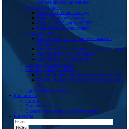
теплогидроизолированные
Комплектующие
Манжеты стенового ввода
Компенсирующие маты
Система ОДК для труб ППУ
Комплекты заделки стыков
Скорлупа ППУ
Скорлупа ППУ с покрытием армофол
(фольга)
Скорлупа ППУ с покрытием стеклопластик
Скорлупа ППУ без покрытия
Скорлупа ППУ для отводов
Пенопакеты монтажные
Запорная арматура ППУ
Шаровый кран теплогидроизолированный
Шаровый кран теплогидроизолированный
ОЦ
Промышленные котлы
Библиотека
Статьи
Вопрос ответ
Скачать техническую документацию
Контакты
Найти