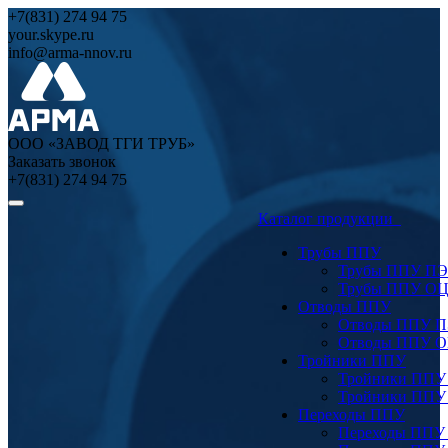
+7(831) 274 94 75
your.skype.ru
info@arma-nnov.ru
ООО «ЗАВОД ТГИ ТРУБ»
Заказать звонок
+7(831) 274 94 75
Каталог продукции
Трубы ППУ
Трубы ППУ ПЭ
Трубы ППУ О
Отводы ППУ
Отводы ППУ 
Отводы ППУ 
Тройники ППУ
Тройники ППУ
Тройники ППУ
Переходы ППУ
Переходы ППУ