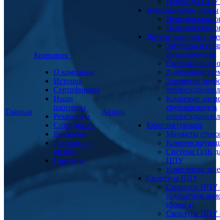
Переходы ППУ
Неподвижные опоры
Неподвижная о
Неподвижная о
Другие фасонные эл
Заглушка изоля
металлическая
Компания
Скользящие оп
О компании
Z-образные эл
История
Элементы труб
Сертификаты
теплогидроизо
Наши
Концевые элем
партнеры
трубопроводов
Главная
Акции
Реквизиты
теплогидроизо
Сотрудники
Комплектующие
Вакансии
Манжеты стено
Доставка и
Компенсирующ
оплата
Система ОДК дл
Гарантия
ППУ
Комплекты заде
Скорлупа ППУ
Скорлупа ППУ 
покрытием арм
(фольга)
Скорлупа ППУ 