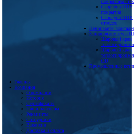
покрытием сте
Скорлупа ППУ 
покрытия
Скорлупа ППУ 
отводов
Пенопакеты монтаж
Запорная арматура 
Шаровый кран
теплогидроизо
Шаровый кран
теплогидроизо
ОЦ
Промышленные котл
Главная
Компания
О компании
История
Сертификаты
Наши партнеры
Реквизиты
Сотрудники
Вакансии
Доставка и оплата