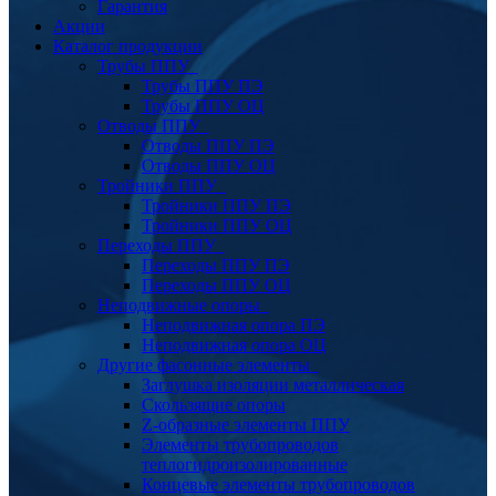
Гарантия
Акции
Каталог продукции
Трубы ППУ
Трубы ППУ ПЭ
Трубы ППУ ОЦ
Отводы ППУ
Отводы ППУ ПЭ
Отводы ППУ ОЦ
Тройники ППУ
Тройники ППУ ПЭ
Тройники ППУ ОЦ
Переходы ППУ
Переходы ППУ ПЭ
Переходы ППУ ОЦ
Неподвижные опоры
Неподвижная опора ПЭ
Неподвижная опора ОЦ
Другие фасонные элементы
Заглушка изоляции металлическая
Скользящие опоры
Z-образные элементы ППУ
Элементы трубопроводов
теплогидроизолированные
Концевые элементы трубопроводов