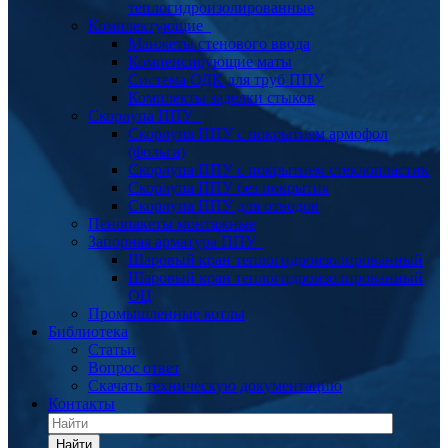
теплогидроизолированные
Комплектующие
Манжеты стенового ввода
Компенсирующие маты
Система ОДК для труб ППУ
Комплекты заделки стыков
Скорлупа ППУ
Скорлупа ППУ с покрытием армофол
(фольга)
Скорлупа ППУ с покрытием стеклопластик
Скорлупа ППУ без покрытия
Скорлупа ППУ для отводов
Пенопакеты монтажные
Запорная арматура ППУ
Шаровый кран теплогидроизолированный
Шаровый кран теплогидроизолированный
ОЦ
Промышленные котлы
Библиотека
Статьи
Вопрос ответ
Скачать техническую документацию
Контакты
Найти