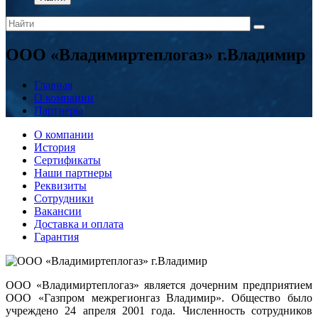
ООО «Владимиртеплогаз» г.Владимир
Главная
О компании
Партнеры
О компании
История
Сертификаты
Наши партнеры
Реквизиты
Сотрудники
Вакансии
Доставка и оплата
Гарантия
ООО «Владимиртеплогаз» является дочерним предприятием
ООО «Газпром межрегионгаз Владимир». Общество было
учреждено 24 апреля 2001 года. Численность сотрудников