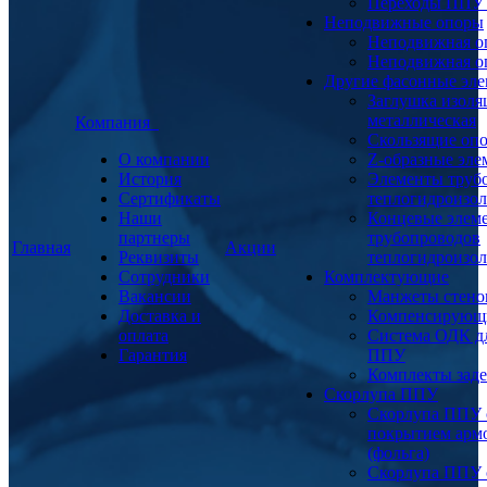
Переходы ППУ
Неподвижные опоры
Неподвижная о
Неподвижная о
Другие фасонные эл
Заглушка изоля
металлическая
Компания
Скользящие оп
О компании
Z-образные эл
История
Элементы труб
Сертификаты
теплогидроизо
Наши
Концевые элем
партнеры
трубопроводов
Главная
Акции
Реквизиты
теплогидроизо
Сотрудники
Комплектующие
Вакансии
Манжеты стено
Доставка и
Компенсирующ
оплата
Система ОДК дл
Гарантия
ППУ
Комплекты заде
Скорлупа ППУ
Скорлупа ППУ 
покрытием арм
(фольга)
Скорлупа ППУ 