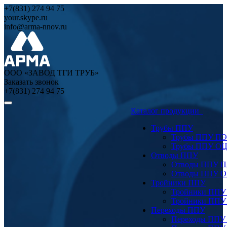
+7(831) 274 94 75
your.skype.ru
info@arma-nnov.ru
ООО «ЗАВОД ТГИ ТРУБ»
Заказать звонок
+7(831) 274 94 75
Каталог продукции
Трубы ППУ
Трубы ППУ ПЭ
Трубы ППУ О
Отводы ППУ
Отводы ППУ 
Отводы ППУ 
Тройники ППУ
Тройники ППУ
Тройники ППУ
Переходы ППУ
Переходы ППУ