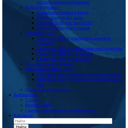
теплогидроизолированные
Комплектующие
Манжеты стенового ввода
Компенсирующие маты
Система ОДК для труб ППУ
Комплекты заделки стыков
Скорлупа ППУ
Скорлупа ППУ с покрытием армофол
(фольга)
Скорлупа ППУ с покрытием стеклопластик
Скорлупа ППУ без покрытия
Скорлупа ППУ для отводов
Пенопакеты монтажные
Запорная арматура ППУ
Шаровый кран теплогидроизолированный
Шаровый кран теплогидроизолированный
ОЦ
Промышленные котлы
Библиотека
Статьи
Вопрос ответ
Скачать техническую документацию
Контакты
Найти