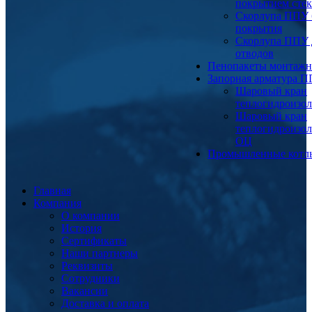
покрытием сте
Скорлупа ППУ 
покрытия
Скорлупа ППУ 
отводов
Пенопакеты монтаж
Запорная арматура 
Шаровый кран
теплогидроизо
Шаровый кран
теплогидроизо
ОЦ
Промышленные котл
Главная
Компания
О компании
История
Сертификаты
Наши партнеры
Реквизиты
Сотрудники
Вакансии
Доставка и оплата