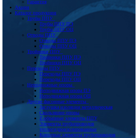
Гарантия
Акции
Каталог продукции
Трубы ППУ
Трубы ППУ ПЭ
Трубы ППУ ОЦ
Отводы ППУ
Отводы ППУ ПЭ
Отводы ППУ ОЦ
Тройники ППУ
Тройники ППУ ПЭ
Тройники ППУ ОЦ
Переходы ППУ
Переходы ППУ ПЭ
Переходы ППУ ОЦ
Неподвижные опоры
Неподвижная опора ПЭ
Неподвижная опора ОЦ
Другие фасонные элементы
Заглушка изоляции металлическая
Скользящие опоры
Z-образные элементы ППУ
Элементы трубопроводов
теплогидроизолированные
Концевые элементы трубопроводов