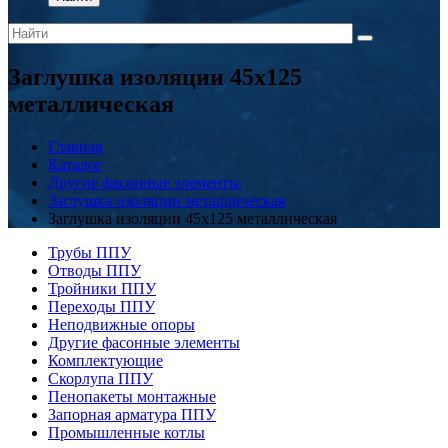
Заглушка изоляции 45x125
металлическая
Главная
Каталог
Другие фасонные элементы
Заглушка изоляции металлическая
Заглушка изоляции 45x125 металлическая
Трубы ППУ
Отводы ППУ
Тройники ППУ
Переходы ППУ
Неподвижные опоры
Другие фасонные элементы
Комплектующие
Скорлупа ППУ
Пенопакеты монтажные
Запорная арматура ППУ
Промышленные котлы