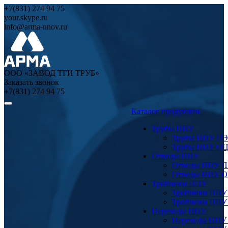
+7(831) 274 94 75
your.skype.ru
info@arma-nnov.ru
ООО «ЗАВОД ТГИ ТРУБ»
Заказать звонок
+7(831) 274 94 75
Каталог продукции
Трубы ППУ
Трубы ППУ ПЭ
Трубы ППУ О
Отводы ППУ
Отводы ППУ 
Отводы ППУ 
Тройники ППУ
Тройники ППУ
Тройники ППУ
Переходы ППУ
Переходы ППУ