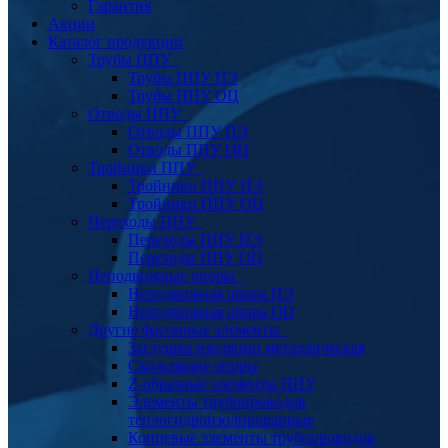
Гарантия
Акции
Каталог продукции
Трубы ППУ
Трубы ППУ ПЭ
Трубы ППУ ОЦ
Отводы ППУ
Отводы ППУ ПЭ
Отводы ППУ ОЦ
Тройники ППУ
Тройники ППУ ПЭ
Тройники ППУ ОЦ
Переходы ППУ
Переходы ППУ ПЭ
Переходы ППУ ОЦ
Неподвижные опоры
Неподвижная опора ПЭ
Неподвижная опора ОЦ
Другие фасонные элементы
Заглушка изоляции металлическая
Скользящие опоры
Z-образные элементы ППУ
Элементы трубопроводов
теплогидроизолированные
Концевые элементы трубопроводов