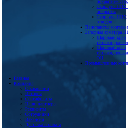
покрытием сте
Скорлупа ППУ 
покрытия
Скорлупа ППУ 
отводов
Пенопакеты монтаж
Запорная арматура 
Шаровый кран
теплогидроизо
Шаровый кран
теплогидроизо
ОЦ
Промышленные котл
Главная
Компания
О компании
История
Сертификаты
Наши партнеры
Реквизиты
Сотрудники
Вакансии
Доставка и оплата