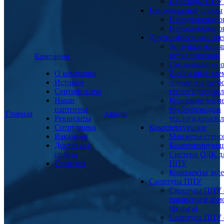
Переходы ППУ
Неподвижные опоры
Неподвижная о
Неподвижная о
Другие фасонные эл
Заглушка изоля
металлическая
Компания
Скользящие оп
О компании
Z-образные эл
История
Элементы труб
Сертификаты
теплогидроизо
Наши
Концевые элем
партнеры
трубопроводов
Главная
Акции
Реквизиты
теплогидроизо
Сотрудники
Комплектующие
Вакансии
Манжеты стено
Доставка и
Компенсирующ
оплата
Система ОДК дл
Гарантия
ППУ
Комплекты заде
Скорлупа ППУ
Скорлупа ППУ 
покрытием арм
(фольга)
Скорлупа ППУ 