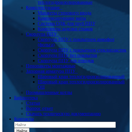
теплогидроизолированные
Комплектующие
Манжеты стенового ввода
Компенсирующие маты
Система ОДК для труб ППУ
Комплекты заделки стыков
Скорлупа ППУ
Скорлупа ППУ с покрытием армофол
(фольга)
Скорлупа ППУ с покрытием стеклопластик
Скорлупа ППУ без покрытия
Скорлупа ППУ для отводов
Пенопакеты монтажные
Запорная арматура ППУ
Шаровый кран теплогидроизолированный
Шаровый кран теплогидроизолированный
ОЦ
Промышленные котлы
Библиотека
Статьи
Вопрос ответ
Скачать техническую документацию
Контакты
Найти