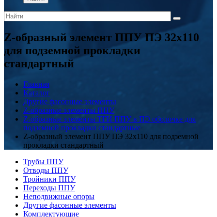
Z-образный элемент ППУ ПЭ 32x110
для подземной прокладки
стандартный
Главная
Каталог
Другие фасонные элементы
Z-образные элементы ППУ
Z-образные элементы ТГИ ППУ в ПЭ оболочке для
подземной прокладки стандартные
Z-образный элемент ППУ ПЭ 32x110 для подземной
прокладки стандартный
Трубы ППУ
Отводы ППУ
Тройники ППУ
Переходы ППУ
Неподвижные опоры
Другие фасонные элементы
Комплектующие