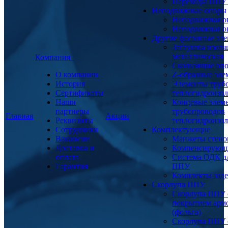
Переходы ППУ
Неподвижные опоры
Неподвижная о
Неподвижная о
Другие фасонные эл
Заглушка изоля
металлическая
Компания
Скользящие оп
О компании
Z-образные эл
История
Элементы труб
Сертификаты
теплогидроизо
Наши
Концевые элем
партнеры
трубопроводов
Главная
Акции
Реквизиты
теплогидроизо
Сотрудники
Комплектующие
Вакансии
Манжеты стено
Доставка и
Компенсирующ
оплата
Система ОДК дл
Гарантия
ППУ
Комплекты заде
Скорлупа ППУ
Скорлупа ППУ 
покрытием арм
(фольга)
Скорлупа ППУ 