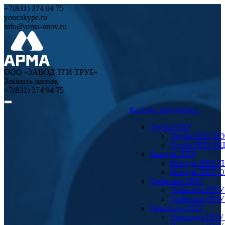
+7(831) 274 94 75
your.skype.ru
info@arma-nnov.ru
ООО «ЗАВОД ТГИ ТРУБ»
Заказать звонок
+7(831) 274 94 75
Каталог продукции
Трубы ППУ
Трубы ППУ ПЭ
Трубы ППУ О
Отводы ППУ
Отводы ППУ 
Отводы ППУ 
Тройники ППУ
Тройники ППУ
Тройники ППУ
Переходы ППУ
Переходы ППУ