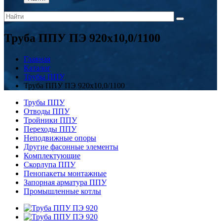
Труба ППУ ПЭ 920х10,0/1100
Главная
Каталог
Трубы ППУ
Труба ППУ ПЭ 920х10,0/1100
Трубы ППУ
Отводы ППУ
Тройники ППУ
Переходы ППУ
Неподвижные опоры
Другие фасонные элементы
Комплектующие
Скорлупа ППУ
Пенопакеты монтажные
Запорная арматура ППУ
Промышленные котлы