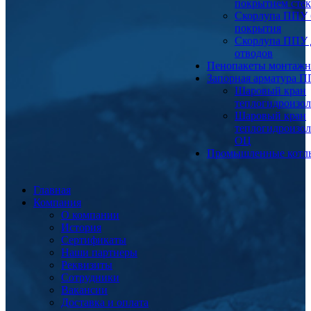
покрытием сте
Скорлупа ППУ 
покрытия
Скорлупа ППУ 
отводов
Пенопакеты монтаж
Запорная арматура 
Шаровый кран
теплогидроизо
Шаровый кран
теплогидроизо
ОЦ
Промышленные котл
Главная
Компания
О компании
История
Сертификаты
Наши партнеры
Реквизиты
Сотрудники
Вакансии
Доставка и оплата