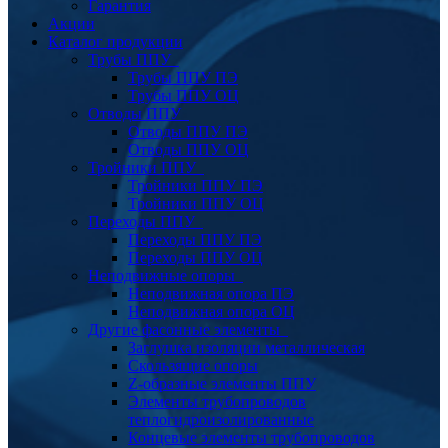
Гарантия
Акции
Каталог продукции
Трубы ППУ
Трубы ППУ ПЭ
Трубы ППУ ОЦ
Отводы ППУ
Отводы ППУ ПЭ
Отводы ППУ ОЦ
Тройники ППУ
Тройники ППУ ПЭ
Тройники ППУ ОЦ
Переходы ППУ
Переходы ППУ ПЭ
Переходы ППУ ОЦ
Неподвижные опоры
Неподвижная опора ПЭ
Неподвижная опора ОЦ
Другие фасонные элементы
Заглушка изоляции металлическая
Скользящие опоры
Z-образные элементы ППУ
Элементы трубопроводов
теплогидроизолированные
Концевые элементы трубопроводов