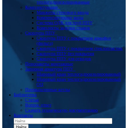
теплогидроизолированные
Комплектующие
Манжеты стенового ввода
Компенсирующие маты
Система ОДК для труб ППУ
Комплекты заделки стыков
Скорлупа ППУ
Скорлупа ППУ с покрытием армофол
(фольга)
Скорлупа ППУ с покрытием стеклопластик
Скорлупа ППУ без покрытия
Скорлупа ППУ для отводов
Пенопакеты монтажные
Запорная арматура ППУ
Шаровый кран теплогидроизолированный
Шаровый кран теплогидроизолированный
ОЦ
Промышленные котлы
Библиотека
Статьи
Вопрос ответ
Скачать техническую документацию
Контакты
Найти