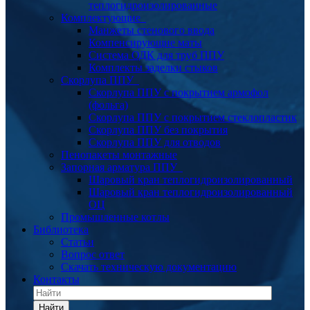
теплогидроизолированные
Комплектующие
Манжеты стенового ввода
Компенсирующие маты
Система ОДК для труб ППУ
Комплекты заделки стыков
Скорлупа ППУ
Скорлупа ППУ с покрытием армофол
(фольга)
Скорлупа ППУ с покрытием стеклопластик
Скорлупа ППУ без покрытия
Скорлупа ППУ для отводов
Пенопакеты монтажные
Запорная арматура ППУ
Шаровый кран теплогидроизолированный
Шаровый кран теплогидроизолированный
ОЦ
Промышленные котлы
Библиотека
Статьи
Вопрос ответ
Скачать техническую документацию
Контакты
Найти