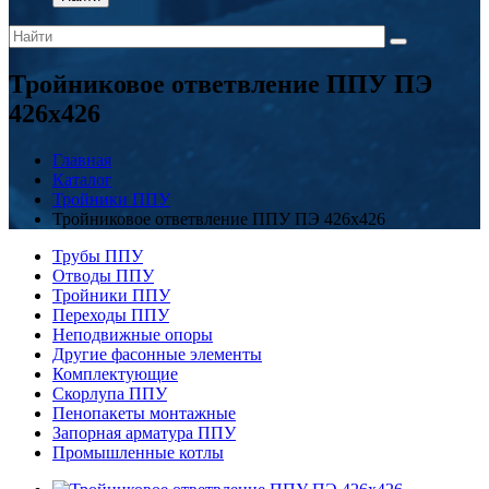
Тройниковое ответвление ППУ ПЭ
426x426
Главная
Каталог
Тройники ППУ
Тройниковое ответвление ППУ ПЭ 426x426
Трубы ППУ
Отводы ППУ
Тройники ППУ
Переходы ППУ
Неподвижные опоры
Другие фасонные элементы
Комплектующие
Скорлупа ППУ
Пенопакеты монтажные
Запорная арматура ППУ
Промышленные котлы