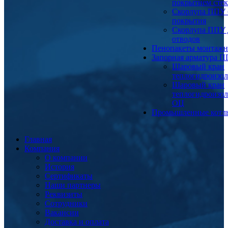
покрытием сте
Скорлупа ППУ 
покрытия
Скорлупа ППУ 
отводов
Пенопакеты монтаж
Запорная арматура 
Шаровый кран
теплогидроизо
Шаровый кран
теплогидроизо
ОЦ
Промышленные котл
Главная
Компания
О компании
История
Сертификаты
Наши партнеры
Реквизиты
Сотрудники
Вакансии
Доставка и оплата